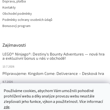
Doprava, platba
Kontakty
Obchodní podmínky
Podmínky ochrany osobních údajů
Bonusový program
Zajímavosti
LEGO® Ninjago®: Destiny's Bounty Adventures — nová hra
a exkluzivní bonus u nás v obchodě!
13.7.2026
Připravujeme: Kingdom Come: Deliverance – Desková hra
8.7.2026
Nejlepší deskové hry: výběr, který frčí v celém Česku
Používáme cookies, abychom Vám umožnili pohodlné
prohlížení webu a díky analýze provozu webu neustále
18.6.2026
zlepšovali jeho funkce, výkon a použitelnost. Více informací
zde
.