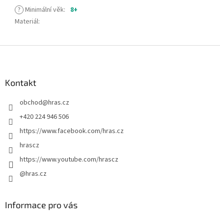
?
Minimální věk
:
8+
Materiál
:
Z
á
p
a
Kontakt
t
obchod
@
hras.cz
í
+420 224 946 506
https://www.facebook.com/hras.cz
hrascz
https://www.youtube.com/hrascz
@hras.cz
Informace pro vás