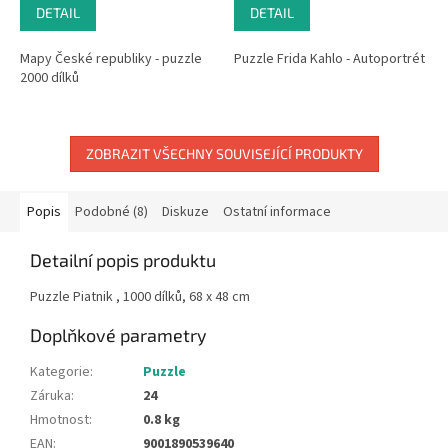
DETAIL
DETAIL
Mapy České republiky - puzzle
Puzzle Frida Kahlo - Autoportrét
2000 dílků
ZOBRAZIT VŠECHNY SOUVISEJÍCÍ PRODUKTY
Popis
Podobné (8)
Diskuze
Ostatní informace
Detailní popis produktu
Puzzle Piatnik , 1000 dílků, 68 x 48 cm
Doplňkové parametry
Kategorie
:
Puzzle
Záruka
:
24
Hmotnost
:
0.8 kg
EAN
:
9001890539640