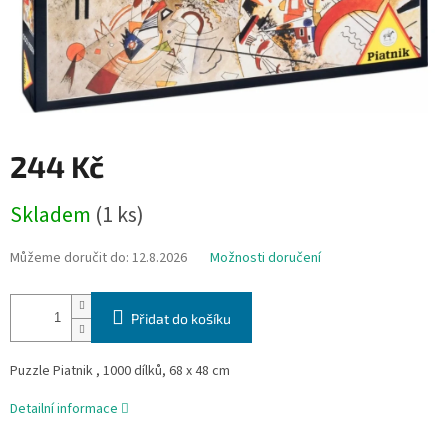
244 Kč
Měrná
Skladem
(1 ks)
cena:
Můžeme doručit do:
12.8.2026
Možnosti doručení
Přidat do košíku
Puzzle Piatnik , 1000 dílků, 68 x 48 cm
Detailní informace