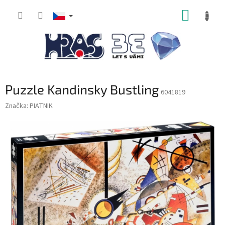
Přejít
NÁKUP
na
obsah
KOŠÍK
Puzzle Kandinsky Bustling
6041819
Značka:
PIATNIK