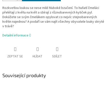
Rozkvetlou loukou se nese milé hluboké bzučení. To huňatí čmeláci
přelétají z květu na květ a sbírají z různobarevných kytiček pyl.
Dokážete se svým čmelákem opylovat co nejvíc stejnobarevných
květin najednou? A podaří se vám najít všechny obyvatele louky skryté
v trávě?
Detailní informace
ZEPTAT SE
HLÍDAT
SDÍLET
Související produkty