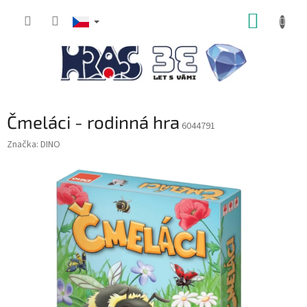
Přejít
NÁKUP
na
obsah
KOŠÍK
Čmeláci - rodinná hra
6044791
Značka:
DINO