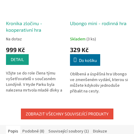
Kronika zločinu -
Ubongo mini - rodinná hra
kooperativní hra
Na dotaz
Skladem
(3 ks)
999 Kč
329 Kč
DETAIL
Do košíku
Vžijte se do role člena týmu
Oblíbená a úspěšná hra Ubongo
vyšetřovatelů v současném
ve zmenšeném vydání, kterou si
Londýně. V Hyde Parku byla
můžete kdykoliv jednoduše
nalezena mrtvola mladé dívky a
přibalit na cesty.
šéf vám případ přidělil. Vypadá
to jako běžná rutina, ale něco...
ZOBRAZIT VŠECHNY SOUVISEJÍCÍ PRODUKTY
Popis
Podobné (8)
Související soubory (1)
Diskuze