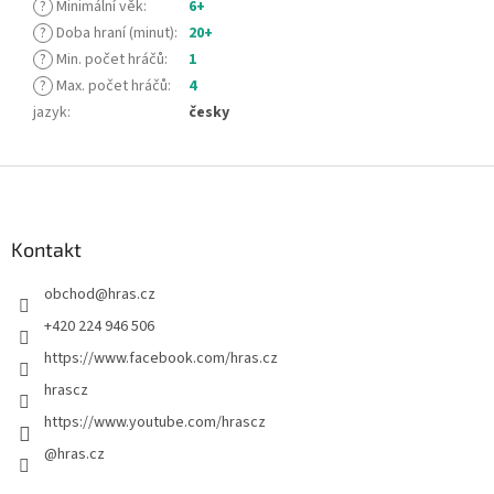
?
Minimální věk
:
6+
?
Doba hraní (minut)
:
20+
?
Min. počet hráčů
:
1
?
Max. počet hráčů
:
4
jazyk
:
česky
Z
á
p
a
Kontakt
t
obchod
@
hras.cz
í
+420 224 946 506
https://www.facebook.com/hras.cz
hrascz
https://www.youtube.com/hrascz
@hras.cz