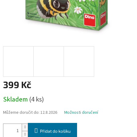
399 Kč
Měrná
Skladem
(4 ks)
cena:
Můžeme doručit do:
12.8.2026
Možnosti doručení
Přidat do košíku