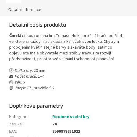
Ostatní informace
Detailní popis produktu
Čmeláci
jsou rodinná hra Tomáše Holka pro 1–4 hráče od 6 let,
ve které si každý hráč skládá z kartiček svou louku. Chytrým
propojením květin stejné barvy získáváte body, zatímco
objevujete malé obyvatele mezi stébly trávy. Hra rozvíjí
představivost, prostorové vnímání i schopnost plánování.
🕑
Délka hry:
20 min
👥
Počet hráčů:
1–4
🎂
Věk:
6+
📘
Jazyk:
CZ, pravidla SK
Doplňkové parametry
Kategorie
:
Rodinné stolní hry
Záruka
:
24
EAN
:
8590878631922