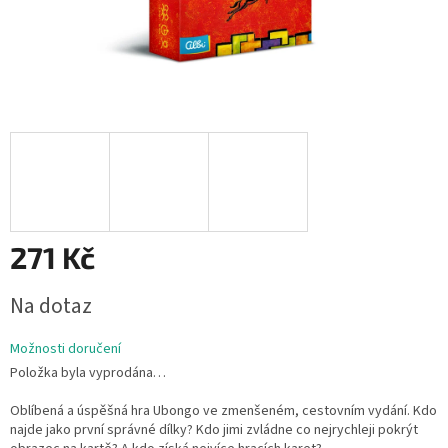
271 Kč
Měrná
Na dotaz
cena:
Možnosti doručení
Položka byla vyprodána…
Oblíbená a úspěšná hra Ubongo ve zmenšeném, cestovním vydání. Kdo
najde jako první správné dílky? Kdo jimi zvládne co nejrychleji pokrýt