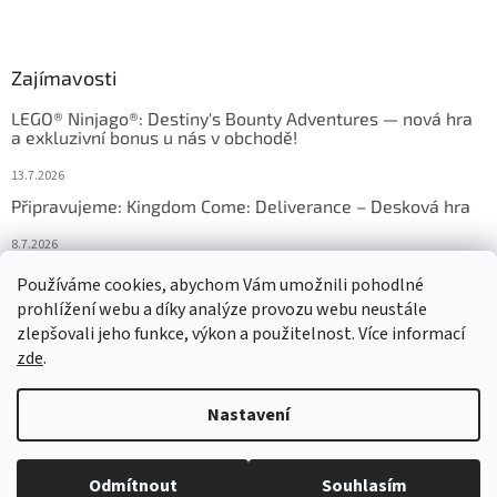
Zajímavosti
LEGO® Ninjago®: Destiny's Bounty Adventures — nová hra
a exkluzivní bonus u nás v obchodě!
13.7.2026
Připravujeme: Kingdom Come: Deliverance – Desková hra
8.7.2026
Nejlepší deskové hry: výběr, který frčí v celém Česku
Používáme cookies, abychom Vám umožnili pohodlné
prohlížení webu a díky analýze provozu webu neustále
18.6.2026
zlepšovali jeho funkce, výkon a použitelnost. Více informací
zde
.
Vytvořil Shoptet
Nastavení
Copyright 2026
HRAS
. Všechna práva vyhrazena.
Upravit nastavení
Odmítnout
Souhlasím
cookies