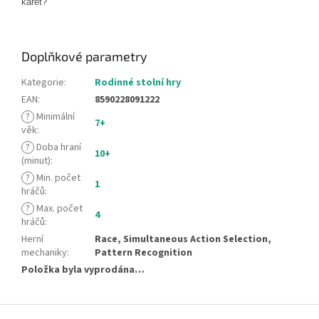
karet?
Doplňkové parametry
Kategorie
:
Rodinné stolní hry
EAN
:
8590228091222
?
Minimální
7+
věk
:
?
Doba hraní
10+
(minut)
:
?
Min. počet
1
hráčů
:
?
Max. počet
4
hráčů
:
Herní
Race, Simultaneous Action Selection,
mechaniky
:
Pattern Recognition
Položka byla vyprodána…
Z