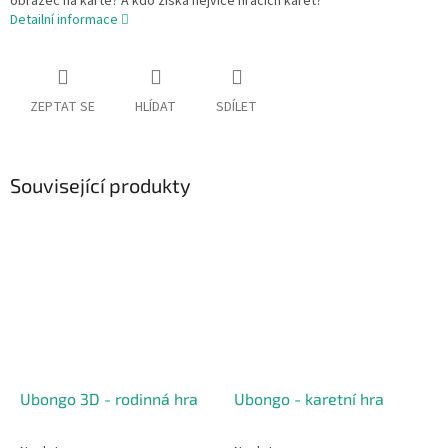
obrazec na kartě? A kdo získá nejvíce hracích karet?
Detailní informace
ZEPTAT SE
HLÍDAT
SDÍLET
Související produkty
Ubongo 3D - rodinná hra
Ubongo - karetní hra