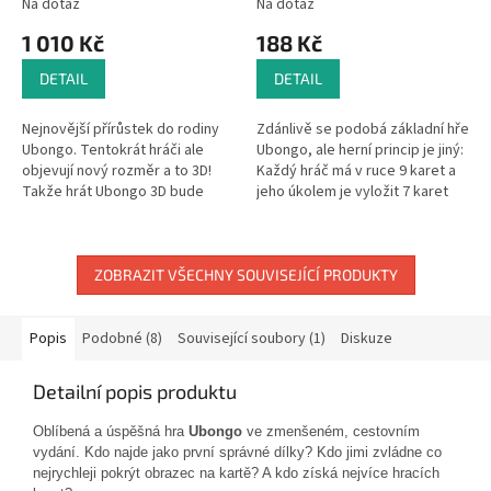
Na dotaz
Na dotaz
1 010 Kč
188 Kč
DETAIL
DETAIL
Nejnovější přírůstek do rodiny
Zdánlivě se podobá základní hře
Ubongo. Tentokrát hráči ale
Ubongo, ale herní princip je jiný:
objevují nový rozměr a to 3D!
Každý hráč má v ruce 9 karet a
Takže hrát Ubongo 3D bude
jeho úkolem je vyložit 7 karet
opravdová výzva.
před sebe tak, aby se právě
dva symboly na...
ZOBRAZIT VŠECHNY SOUVISEJÍCÍ PRODUKTY
Popis
Podobné (8)
Související soubory (1)
Diskuze
Detailní popis produktu
Oblíbená a úspěšná hra
Ubongo
ve zmenšeném, cestovním
vydání. Kdo najde jako první správné dílky? Kdo jimi zvládne co
nejrychleji pokrýt obrazec na kartě? A kdo získá nejvíce hracích