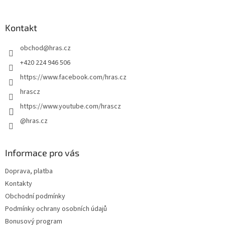
á
p
a
Kontakt
t
obchod
@
hras.cz
í
+420 224 946 506
https://www.facebook.com/hras.cz
hrascz
https://www.youtube.com/hrascz
@hras.cz
Informace pro vás
Doprava, platba
Kontakty
Obchodní podmínky
Podmínky ochrany osobních údajů
Bonusový program