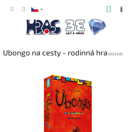
Přejít
NÁKUP
na
obsah
KOŠÍK
Ubongo na cesty - rodinná hra
6031645