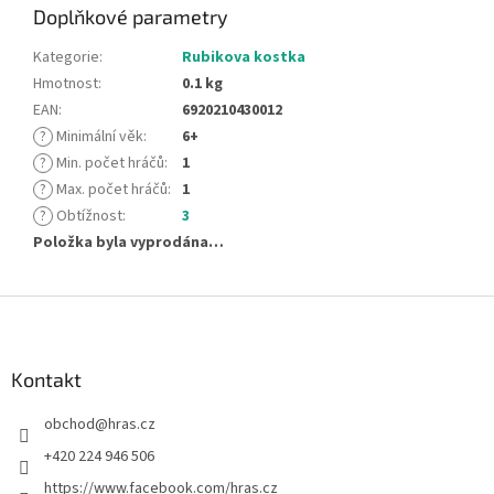
Doplňkové parametry
Kategorie
:
Rubikova kostka
Hmotnost
:
0.1 kg
EAN
:
6920210430012
?
Minimální věk
:
6+
?
Min. počet hráčů
:
1
?
Max. počet hráčů
:
1
?
Obtížnost
:
3
Položka byla vyprodána…
Z
á
p
a
Kontakt
t
obchod
@
hras.cz
í
+420 224 946 506
https://www.facebook.com/hras.cz