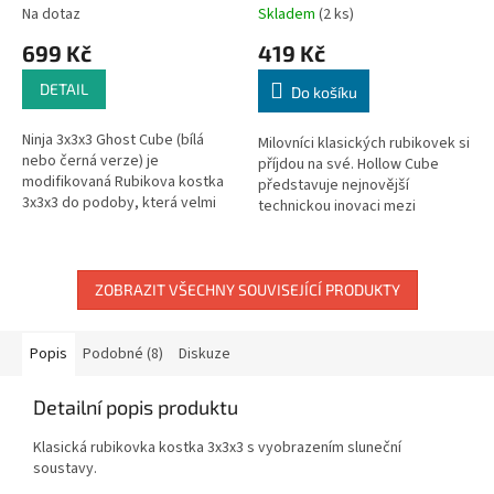
hlavolam
Na dotaz
Skladem
(2 ks)
699 Kč
419 Kč
DETAIL
Do košíku
Ninja 3x3x3 Ghost Cube (bílá
Milovníci klasických rubikovek si
nebo černá verze) je
příjdou na své. Hollow Cube
modifikovaná Rubikova kostka
představuje nejnovější
3x3x3 do podoby, která velmi
technickou inovaci mezi
náročná
hlavolamy. Tato kostka, která
nemá žádné vnitřní jádro,
odhaluje,...
ZOBRAZIT VŠECHNY SOUVISEJÍCÍ PRODUKTY
Popis
Podobné (8)
Diskuze
Detailní popis produktu
Klasická rubikovka kostka 3x3x3 s vyobrazením sluneční
soustavy.