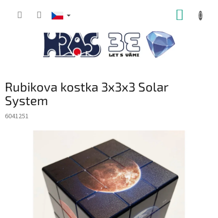
Přejít
NÁKUP
na
obsah
KOŠÍK
Rubikova kostka 3x3x3 Solar
System
6041251