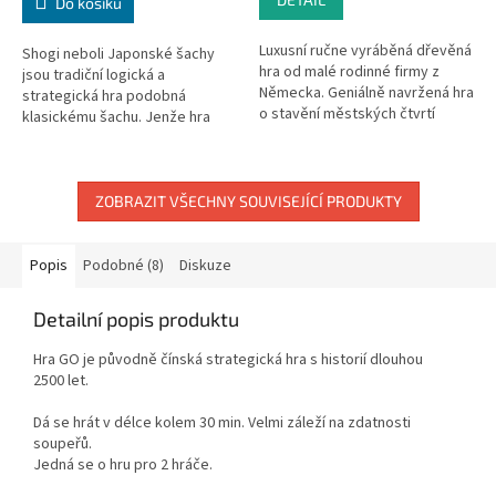
Do košíku
Luxusní ručne vyráběná dřevěná
Shogi neboli Japonské šachy
hra od malé rodinné firmy z
jsou tradiční logická a
Německa. Geniálně navržená hra
strategická hra podobná
o stavění městských čtvrtí
klasickému šachu. Jenže hra
pomocí pohybujících se
Shogi baví dokonce i lidi, kteří
architektů. Pro milovníky...
nemají klasické šachy v lásce!
Shogi...
ZOBRAZIT VŠECHNY SOUVISEJÍCÍ PRODUKTY
Popis
Podobné (8)
Diskuze
Detailní popis produktu
Hra GO je původně čínská strategická hra s historií dlouhou
2500 let.
Dá se hrát v délce kolem 30 min. Velmi záleží na zdatnosti
soupeřů.
Jedná se o hru pro 2 hráče.