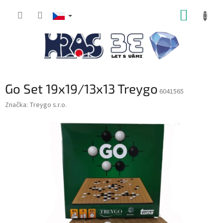
Přejít
NÁKUP
na
obsah
KOŠÍK
Go Set 19x19/13x13 Treygo
6041565
Značka:
Treygo s.r.o.