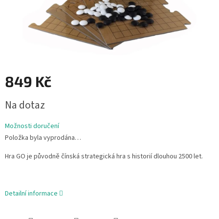
849 Kč
Měrná
Na dotaz
cena:
Možnosti doručení
Položka byla vyprodána…
Hra GO je původně čínská strategická hra s historií dlouhou 2500 let.
Detailní informace