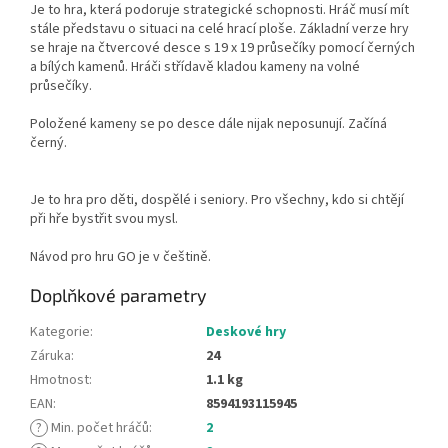
Je to hra, která podoruje strategické schopnosti. Hráč musí mít
stále představu o situaci na celé hrací ploše. Základní verze hry
se hraje na čtvercové desce s 19 x 19 průsečíky pomocí černých
a bílých kamenů. Hráči střídavě kladou kameny na volné
průsečíky.
Položené kameny se po desce dále nijak neposunují. Začíná
černý.
Je to hra pro děti, dospělé i seniory. Pro všechny, kdo si chtějí
při hře bystřit svou mysl.
Návod pro hru GO je v češtině.
Doplňkové parametry
Kategorie
:
Deskové hry
Záruka
:
24
Hmotnost
:
1.1 kg
EAN
:
8594193115945
?
Min. počet hráčů
:
2