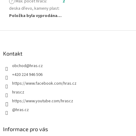
?
Max. počet hráčů
:
2
deska dřevo, kameny plast
:
Položka byla vyprodána…
Z
á
p
a
Kontakt
t
obchod
@
hras.cz
í
+420 224 946 506
https://www.facebook.com/hras.cz
hrascz
https://www.youtube.com/hrascz
@hras.cz
Informace pro vás