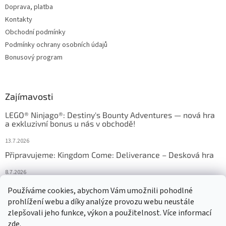
Doprava, platba
Kontakty
Obchodní podmínky
Podmínky ochrany osobních údajů
Bonusový program
Zajímavosti
LEGO® Ninjago®: Destiny's Bounty Adventures — nová hra
a exkluzivní bonus u nás v obchodě!
13.7.2026
Připravujeme: Kingdom Come: Deliverance – Desková hra
8.7.2026
Nejlepší deskové hry: výběr, který frčí v celém Česku
Používáme cookies, abychom Vám umožnili pohodlné
prohlížení webu a díky analýze provozu webu neustále
18.6.2026
zlepšovali jeho funkce, výkon a použitelnost. Více informací
zde
.