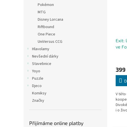
Pokémon
MTG
Disney Lorcana
Riftbound
One Piece
Exit:
UniVersus CCG
ve Fo
Hlavolamy
Nevšední dárky
Stavebnice
399
Yoyo
Puzzle
D
Djeco
Komiksy
V této
kooper
Značky
Divoké
i o ži
Fortun
zlata –
Přijímáme online platby