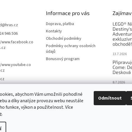
Informace pro vás
Zajímav
Doprava, platba
LEGO® Ni
d
@
hras.cz
Destiny'
Kontakty
24 946 506
Adventur
Obchodní podmínky
exkluzivn
//www.facebook.co
obchodě!
Podmínky ochrany osobních
.cz
údajů
13.7.2026
Bonusový program
Připravu
//www.youtube.co
Come: De
scz
Desková 
.cz
8.7.2026
Nejlepší 
ookies, abychom Vám umožnili pohodlné
výběr, kt
Odmítnout
ebu a díky analýze provozu webu neustále
Česku
eho funkce, výkon a použitelnost. Více
18.6.2026
e
.
í
nastavení cookies