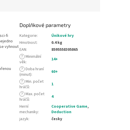
Doplňkové parametry
ci-fi
Kategorie
:
Únikové hry
nejedno
Hmotnost
:
0.4 kg
 se vyhnout
EAN
:
8595558305865
?
Minimální
14+
věk
:
ořenou
?
Doba hraní
60+
(minut)
:
?
Min. počet
1
hráčů
:
?
Max. počet
4
hráčů
:
Herní
Cooperative Game
,
mechaniky
:
Deduction
jazyk
:
česky