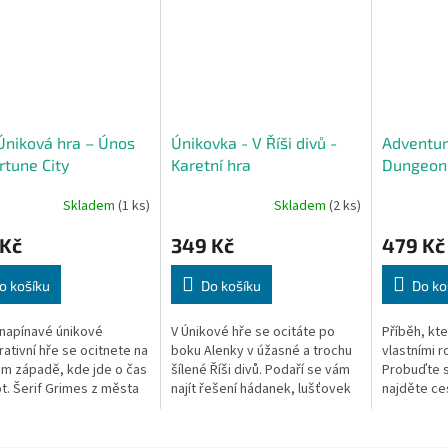
 Úniková hra – Únos
Únikovka - V Říši divů -
Adventur
rtune City
Karetní hra
Dungeon
Skladem
(1 ks)
Skladem
(2 ks)
 Kč
349 Kč
479 Kč
o košíku
Do košíku
Do ko
 napínavé únikové
V Únikové hře se ocitáte po
Příběh, kte
ativní hře se ocitnete na
boku Alenky v úžasné a trochu
vlastními r
m západě, kde jde o čas
šílené Říši divů. Podaří se vám
Probuďte s
vot. Šerif Grimes z města
najít řešení hádanek, lušťovek
najděte ce
e City byl na stopě lupiči
a rébusů, které si pro...
kooperativn
 jenže náhle zmizel...
důraz na v
společné...