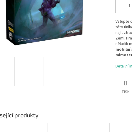
Vstupte d
této únik
najít ztr
Zemi. Hra
několik 
mobilní 
mimozem
Detailní 
TISK
sející produkty