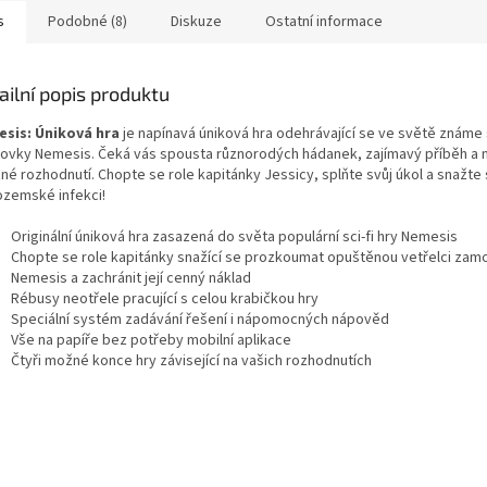
s
Podobné (8)
Diskuze
Ostatní informace
ailní popis produktu
sis: Úniková hra
je napínavá úniková hra odehrávající se ve světě známe s
ovky Nemesis. Čeká vás spousta různorodých hádanek, zajímavý příběh a 
žné rozhodnutí. Chopte se role kapitánky Jessicy, splňte svůj úkol a snažte
zemské infekci!
Originální úniková hra zasazená do světa populární sci-fi hry Nemesis
Chopte se role kapitánky snažící se prozkoumat opuštěnou vetřelci zam
Nemesis a zachránit její cenný náklad
Rébusy neotřele pracující s celou krabičkou hry
Speciální systém zadávání řešení i nápomocných nápověd
Vše na papíře bez potřeby mobilní aplikace
Čtyři možné konce hry závisející na vašich rozhodnutích