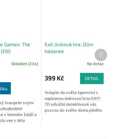
e Games: The
Exit úniková hra: Dům
 (EN)
hádanek
Další
produkt
Skladem
(3 ks)
Na dotaz
399 Kč
DETAIL
šíku
Vstupte do světa tajemství s
napínavou únikovou hrou EXIT!
rý tvarujete svými
Tři odvážní detektivové vás
ozhodnutími!
pozvou do svého domu plného
e v temném žaláři a
hádanek a záhad. Jakmile
stu ven v této
překročíte práh, vstupní dveře
í hře, která klade
se za...
yprávění a