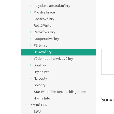
n
Logické a abstraktní hry
e
Pro dva hráče
l
Kostkové hry
Roll & Write
Paměťové hry
Kooperativní hry
Párty hry
Únikové hry
Vědomostní a kvízové hry
Doplňky
Hry na ven
Na cesty
Sólohry
Star Wars: The Deckbuilding Game
Hry na léto
Souvi
Karetní TCG
SWU