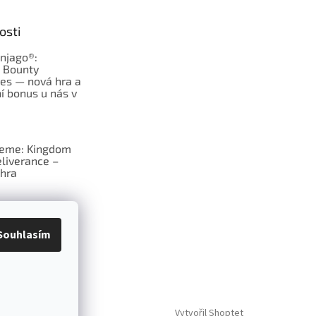
osti
njago®:
s Bounty
es — nová hra a
í bonus u nás v
jeme: Kingdom
liverance –
hra
deskové hry:
erý frčí v celém
Souhlasím
Vytvořil Shoptet