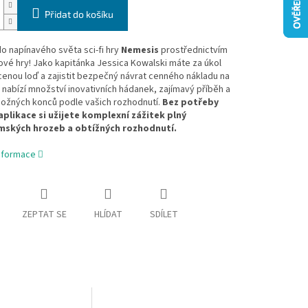
Přidat do košíku
o napínavého světa sci-fi hry
Nemesis
prostřednictvím
ové hry! Jako kapitánka Jessica Kowalski máte za úkol
acenou loď a zajistit bezpečný návrat cenného nákladu na
 nabízí množství inovativních hádanek, zajímavý příběh a
možných konců podle vašich rozhodnutí.
Bez potřeby
aplikace si užijete komplexní zážitek plný
ských hrozeb a obtížných rozhodnutí.
informace
ZEPTAT SE
HLÍDAT
SDÍLET