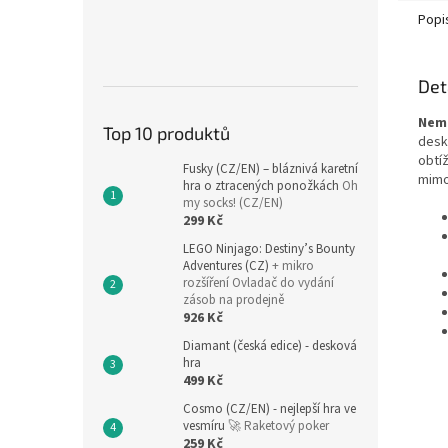
Popi
Det
Neme
Top 10 produktů
desk
obtí
Fusky (CZ/EN) – bláznivá karetní
mimo
hra o ztracených ponožkách
Oh
my socks! (CZ/EN)
299 Kč
LEGO Ninjago: Destiny’s Bounty
Adventures (CZ)
+ mikro
rozšíření Ovladač do vydání
zásob na prodejně
926 Kč
Diamant (česká edice) - desková
hra
499 Kč
Cosmo (CZ/EN) - nejlepší hra ve
vesmíru
🚀 Raketový poker
259 Kč