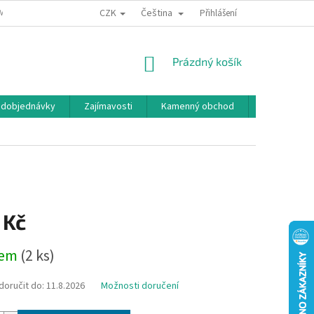
CZK
Čeština
MÍNKY OCHRANY OSOBNÍCH ÚDAJŮ
BONUSOVÝ PROGRAM
Přihlášení
NÁKUPNÍ
Prázdný košík
KOŠÍK
edobjednávky
Zajímavosti
Kamenný obchod
Značky
 Kč
dem
(2 ks)
oručit do:
11.8.2026
Možnosti doručení