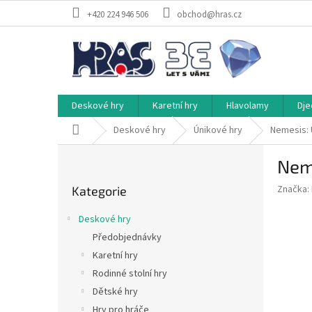
Přejít
+420 224 946 506
obchod@hras.cz
na
obsah
Deskové hry
Karetní hry
Hlavolamy
Dje
Domů
Deskové hry
Únikové hry
Nemesis: 
P
Nem
o
Přeskočit
s
Značka:
Kategorie
kategorie
t
r
Deskové hry
a
Předobjednávky
n
Karetní hry
n
í
Rodinné stolní hry
p
Dětské hry
a
Hry pro hráče