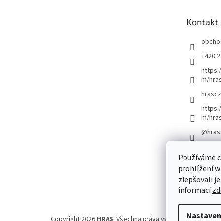
a
t
Kontakt
í
obcho
+420 2
https:
m/hras
hrascz
https:
m/hra
@hras
Používáme c
prohlížení w
zlepšovali j
informací
zd
Nastaven
Copyright 2026
HRAS
. Všechna práva vyhrazena.
Upravit 