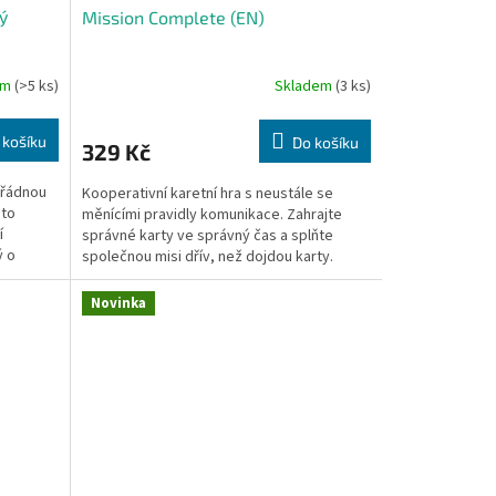
ý
Mission Complete (EN)
em
(>5 ks)
Skladem
(3 ks)
 košíku
Do košíku
329 Kč
pořádnou
Kooperativní karetní hra s neustále se
nto
měnícími pravidly komunikace. Zahrajte
í
správné karty ve správný čas a splňte
ý o
společnou misi dřív, než dojdou karty.
Novinka