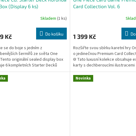
Box (Display 6 ks)
Card Collection Vol. 6
Skladem
(1 ks)
Skla
Do košíku
Do
9 Kč
1 399 Kč
e se do boje s jedním z
Rozšiřte svou sbírku karetní hry O
íbenějších šermířů ze světa One
o jedinečnou Premium Card Collect
 Tento originální sealed display box
6! Tato luxusní kolekce obsahuje ex
je 6 kompletních Starter Decků
karty s dechberoucími ilustracemi 
a Zoro, což z něj dělá...
prémiovými...
nka
Novinka