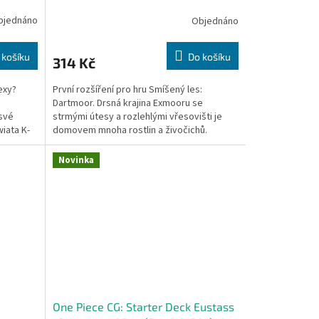
bjednáno
Objednáno
 košíku
Do košíku
314 Kč
exy?
První rozšíření pro hru Smíšený les:
,
Dartmoor. Drsná krajina Exmooru se
své
strmými útesy a rozlehlými vřesovišti je
iata K-
domovem mnoha rostlin a živočichů.
Předobjednávka - dostupnost...
Novinka
One Piece CG: Starter Deck Eustass