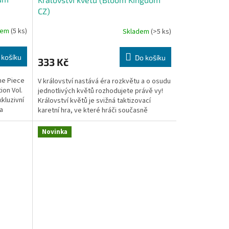
CZ)
dem
(5 ks)
Skladem
(>5 ks)
 košíku
Do košíku
333 Kč
ne Piece
V království nastává éra rozkvětu a o osudu
ion Vol.
jednotlivých květů rozhodujete právě vy!
kluzivní
Království květů je svižná taktizovací
a
karetní hra, ve které hráči současně
vykládají karty...
Novinka