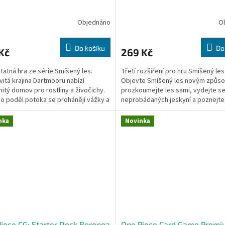
Objednáno
O
Do košíku
Do
Kč
269 Kč
atná hra ze série Smíšený les.
Třetí rozšíření pro hru Smíšený les
itá krajina Dartmooru nabízí
Objevte Smíšený les novým způs
itý domov pro rostliny a živočichy.
prozkoumejte les sami, vydejte s
o podél potoka se prohánějí vážky a
neprobádaných jeskyní a poznejte
myz, ve volné...
celého světa....
nka
Novinka
iece CG: Starter Deck Roronoa
One Piece Card Game Prem