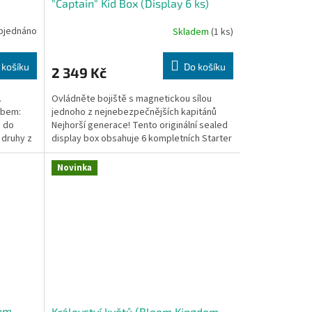
"Captain" Kid Box (Display 6 ks)
bjednáno
Skladem
(1 ks)
 košíku
Do košíku
2 349 Kč
.
Ovládněte bojiště s magnetickou sílou
obem:
jednoho z nejnebezpečnějších kapitánů
e do
Nejhorší generace! Tento originální sealed
 druhy z
display box obsahuje 6 kompletních Starter
Decků Eustass...
Novinka
ium
Království květů (Bloom Kingdom