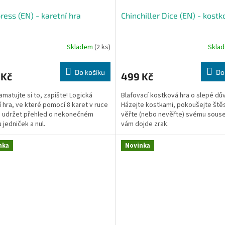
ess (EN) - karetní hra
Chinchiller Dice (EN) - kostk
Skladem
(2 ks)
Skla
Do košíku
Do
 Kč
499 Kč
matujte si to, zapište! Logická
Blafovací kostková hra o slepé dů
í hra, ve které pomocí 8 karet v ruce
Házejte kostkami, pokoušejte štěs
 udržet přehled o nekonečném
věřte (nebo nevěřte) svému souse
 jedniček a nul.
vám dojde zrak.
nka
Novinka