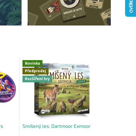
Novinka
Předprodej
Rozšíření hry
rs
Smíšený les: Dartmoor Exmoor