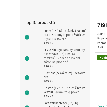
Top 10 produktů
719 
Fusky (CZ/EN) – bláznivá karetní
Samost
hra o ztracených ponožkách
Oh
Kopcov
my socks! (CZ/EN)
rozman
299 Kč
Zatímc
LEGO Ninjago: Destiny’s Bounty
další h
Adventures (CZ)
+ mikro
Novi
rozšíření Ovladač do vydání
zásob na prodejně
926 Kč
Diamant (česká edice) - desková
hra
499 Kč
Cosmo (CZ/EN) - nejlepší hra ve
vesmíru
🚀 Raketový poker
259 Kč
Fantastické stezky (CZ/EN) -
One P