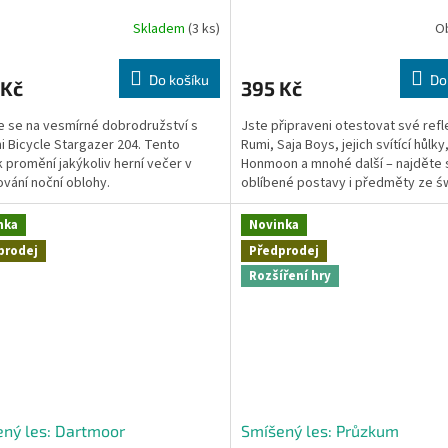
Skladem
(3 ks)
O
Do košíku
Do
 Kč
395 Kč
e se na vesmírné dobrodružství s
Jste připraveni otestovat své refl
i Bicycle Stargazer 204. Tento
Rumi, Saja Boys, jejich svítící hůlky
k promění jakýkoliv herní večer v
Honmoon a mnohé další – najděte 
vání noční oblohy.
oblíbené postavy i předměty ze św
Pop Demon Hunters na 55...
nka
Novinka
prodej
Předprodej
Rozšíření hry
ný les: Dartmoor
Smíšený les: Průzkum