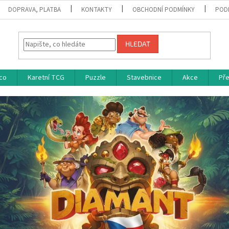
DOPRAVA, PLATBA
KONTAKTY
OBCHODNÍ PODMÍNKY
POD
HLEDAT
co
Karetní TCG
Puzzle
Stavebnice
Akce
Př