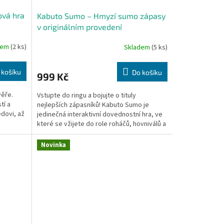
ová hra
Kabuto Sumo – Hmyzí sumo zápasy
v originálním provedení
dem
(2 ks)
Skladem
(5 ks)
 košíku
Do košíku
999 Kč
věře.
Vstupte do ringu a bojujte o tituly
tí a
nejlepších zápasníků! Kabuto Sumo je
dovi, až
jedinečná interaktivní dovednostní hra, ve
které se vžijete do role roháčů, hovniválů a
dalších brouků...
Novinka