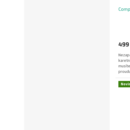
Compr
499
Nezapa
karetn
musíte
proudu
Novi