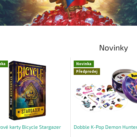
Novinky
nka
Novinka
Předprodej
ové karty Bicycle Stargazer
Dobble K-Pop Demon Hunte