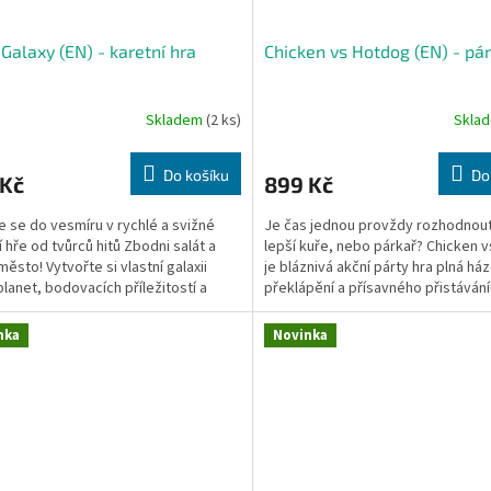
 Galaxy (EN) - karetní hra
Chicken vs Hotdog (EN) - pár
Skladem
(2 ks)
Skla
Do košíku
Do
 Kč
899 Kč
e se do vesmíru v rychlé a svižné
Je čas jednou provždy rozhodnout
í hře od tvůrců hitů Zbodni salát a
lepší kuře, nebo párkař? Chicken 
město! Vytvořte si vlastní galaxii
je bláznivá akční párty hra plná ház
planet, bodovacích příležitostí a
překlápění a přísavného přistávání!
h se...
volba pro...
nka
Novinka