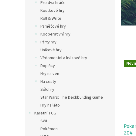
e
Pro dva hráče
l
Kostkové hry
s
Roll & Write
k
Paměťové hry
o
Kooperativní hry
v
Párty hry
ý
Únikové hry
c
Vědomostní a kvízové hry
h
Novi
Doplňky
h
Hry na ven
e
Na cesty
r
Sólohry
a
Star Wars: The Deckbuilding Game
h
Hry na léto
l
Karetní TCG
SWU
a
Poker
Pokémon
v
204