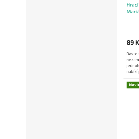
Hrací
Mari
89 
Bavte 
nezam
jednoh
nabízí
legend
Novi