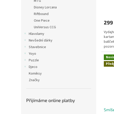
MTG
o
Disney Lorcana
l
Riftbound
a
One Piece
299
m
UniVersus CCG
ů
Vydajt
Hlavolamy
kartam
Nevšední dárky
balíče
pozoro
Stavebnice
Yoyo
Novi
Puzzle
Před
Djeco
Komiksy
Značky
Přijímáme online platby
Smíše