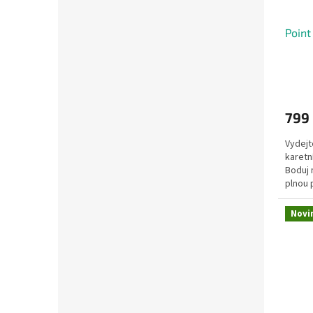
Point
799
Vydejt
karetn
Boduj 
plnou 
měnícíc
Novi