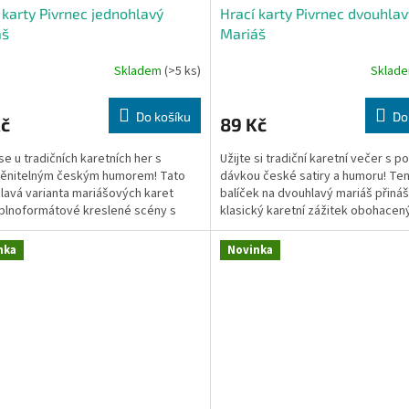
 karty Pivrnec jednohlavý
Hrací karty Pivrnec dvouhlav
áš
Mariáš
Skladem
(>5 ks)
Sklad
Do košíku
Do
Kč
89 Kč
se u tradičních karetních her s
Užijte si tradiční karetní večer s 
ěnitelným českým humorem! Tato
dávkou české satiry a humoru! Te
lavá varianta mariášových karet
balíček na dvouhlavý mariáš přináš
 plnoformátové kreslené scény s
klasický karetní zážitek obohacen
ární postavičkou Rudy...
originální kresby...
nka
Novinka