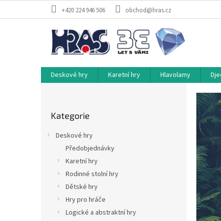
Přejít
+420 224 946 506
obchod@hras.cz
na
obsah
Deskové hry
Karetní hry
Hlavolamy
Dje
H
P
o
R
Přeskočit
s
A
Kategorie
kategorie
t
S
r
Deskové hry
a
-
Předobjednávky
n
s
Karetní hry
n
v
í
Rodinné stolní hry
ě
p
Dětské hry
a
t
Hry pro hráče
n
d
Logické a abstraktní hry
e