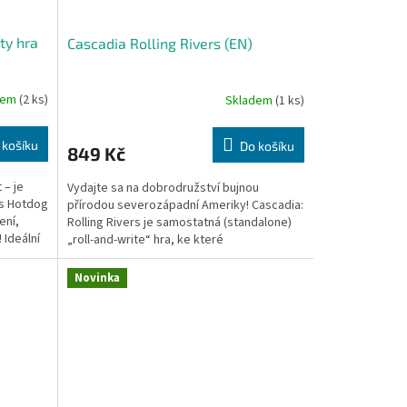
ty hra
Cascadia Rolling Rivers (EN)
dem
(2 ks)
Skladem
(1 ks)
 košíku
Do košíku
849 Kč
 – je
Vydajte sa na dobrodružství bujnou
vs Hotdog
přírodou severozápadní Ameriky! Cascadia:
ení,
Rolling Rivers je samostatná (standalone)
 Ideální
„roll-and-write“ hra, ke které
nepotřebujete původní...
Novinka