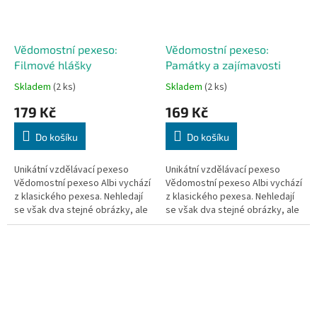
Vědomostní pexeso:
Vědomostní pexeso:
Filmové hlášky
Památky a zajímavosti
Skladem
(2 ks)
Skladem
(2 ks)
179 Kč
169 Kč
Do košíku
Do košíku
Unikátní vzdělávací pexeso
Unikátní vzdělávací pexeso
Vědomostní pexeso Albi vychází
Vědomostní pexeso Albi vychází
z klasického pexesa. Nehledají
z klasického pexesa. Nehledají
se však dva stejné obrázky, ale
se však dva stejné obrázky, ale
dvě informace, které k sobě
dvě informace, které k sobě
patří. Text je...
patří. Text je...