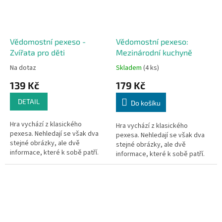
Vědomostní pexeso -
Vědomostní pexeso:
Zvířata pro děti
Mezinárodní kuchyně
Na dotaz
Skladem
(4 ks)
139 Kč
179 Kč
DETAIL
Do košíku
Hra vychází z klasického
Hra vychází z klasického
pexesa. Nehledají se však dva
pexesa. Nehledají se však dva
stejné obrázky, ale dvě
stejné obrázky, ale dvě
informace, které k sobě patří.
informace, které k sobě patří.
Text je doplněn i motivem
Text je doplněn i motivem
tvořícím celek,...
tvořícím celek, jakmile se dvě k
sobě...