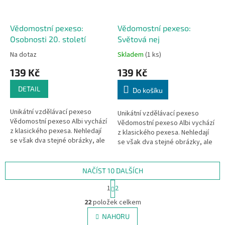
Vědomostní pexeso:
Vědomostní pexeso:
Osobnosti 20. století
Světová nej
Na dotaz
Skladem
(1 ks)
139 Kč
139 Kč
DETAIL
Do košíku
Unikátní vzdělávací pexeso
Unikátní vzdělávací pexeso
Vědomostní pexeso Albi vychází
Vědomostní pexeso Albi vychází
z klasického pexesa. Nehledají
z klasického pexesa. Nehledají
se však dva stejné obrázky, ale
se však dva stejné obrázky, ale
dvě informace, které k sobě
dvě informace, které k sobě
patří. Text je...
patří. Text je...
NAČÍST 10 DALŠÍCH
S
1
2
t
O
r
22
položek celkem
v
á
l
NAHORU
n