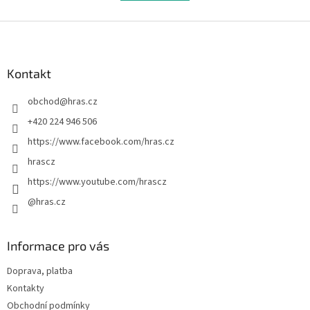
á
k
d
o
v
Z
a
á
c
á
n
í
p
í
p
a
Kontakt
r
t
v
obchod
@
hras.cz
í
k
y
+420 224 946 506
v
https://www.facebook.com/hras.cz
ý
p
hrascz
i
https://www.youtube.com/hrascz
s
u
@hras.cz
Informace pro vás
Doprava, platba
Kontakty
Obchodní podmínky