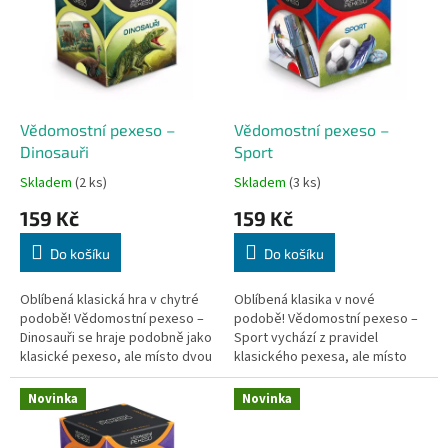
k
i
t
s
ů
p
r
o
d
Vědomostní pexeso –
Vědomostní pexeso –
u
Dinosauři
Sport
k
Skladem
(2 ks)
Skladem
(3 ks)
t
159 Kč
159 Kč
ů
Do košíku
Do košíku
Oblíbená klasická hra v chytré
Oblíbená klasika v nové
podobě! Vědomostní pexeso –
podobě! Vědomostní pexeso –
Dinosauři se hraje podobně jako
Sport vychází z pravidel
klasické pexeso, ale místo dvou
klasického pexesa, ale místo
stejných obrázků hledáte
dvou stejných obrázků hledáte
dvojice informací, které k...
dvojice informací, které k sobě
Novinka
Novinka
patří.