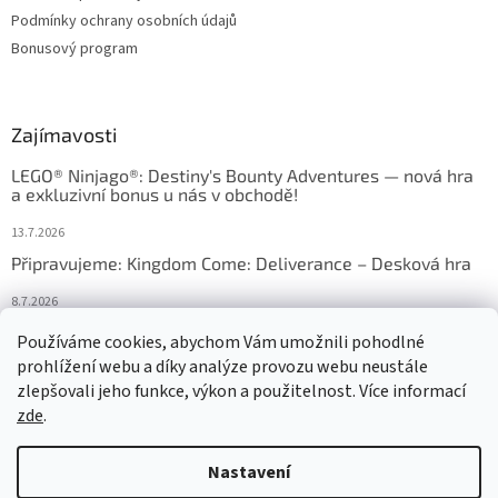
Podmínky ochrany osobních údajů
Bonusový program
Zajímavosti
LEGO® Ninjago®: Destiny's Bounty Adventures — nová hra
a exkluzivní bonus u nás v obchodě!
13.7.2026
Připravujeme: Kingdom Come: Deliverance – Desková hra
8.7.2026
Nejlepší deskové hry: výběr, který frčí v celém Česku
Používáme cookies, abychom Vám umožnili pohodlné
prohlížení webu a díky analýze provozu webu neustále
18.6.2026
zlepšovali jeho funkce, výkon a použitelnost. Více informací
zde
.
Vytvořil Shoptet
Nastavení