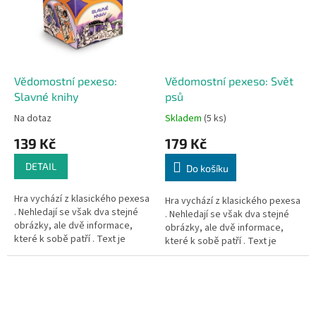
Vědomostní pexeso:
Vědomostní pexeso: Svět
Slavné knihy
psů
Na dotaz
Skladem
(5 ks)
139 Kč
179 Kč
DETAIL
Do košíku
Hra vychází z klasického pexesa
Hra vychází z klasického pexesa
. Nehledají se však dva stejné
. Nehledají se však dva stejné
obrázky, ale dvě informace,
obrázky, ale dvě informace,
které k sobě patří . Text je
které k sobě patří . Text je
doplněn i...
doplněn i...