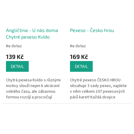
Angličtina - U nás doma
Pexeso - Česko hrou
Chytré pexeso Kvído
Na dotaz
Na dotaz
139 Kč
169 Kč
DETAIL
DETAIL
Chytrá pexesa Kvído s různými
Chytré pexeso ČESKO HROU
motivy slouží nejen k ukrácení
obsahuje 3 sady pexes, najdete
volného času, ale zábavnou
v něm celkem 107 pexesových
formou rozvíjí a procvičují
párů karet! Každá dvojice
dětskou paměť, pozornost a
zastupuje jedno české město,
logiku. Jedná se o vědomostní...
které hraje v didaktické
společenské...