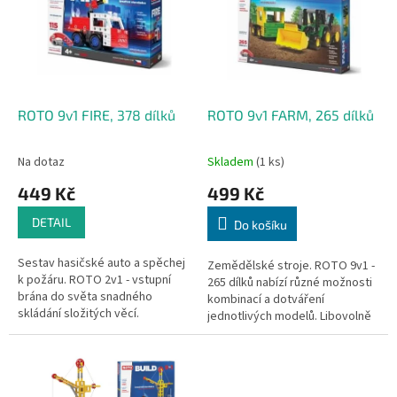
k
i
t
s
ů
p
r
o
d
ROTO 9v1 FIRE, 378 dílků
ROTO 9v1 FARM, 265 dílků
u
k
Na dotaz
Skladem
(1 ks)
t
449 Kč
499 Kč
ů
DETAIL
Do košíku
Sestav hasičské auto a spěchej
Zemědělské stroje. ROTO 9v1 -
k požáru. ROTO 2v1 - vstupní
265 dílků nabízí různé možnosti
brána do světa snadného
kombinací a dotváření
skládání složitých věcí.
jednotlivých modelů. Libovolně
Libovolně kombinovatelné s
kombinovatelné s dalšími
dalšími stavebnicemi ROTO.
stavebnicemi ROTO. Vyrobeno
Vyrobeno v ČR...
v ČR z...