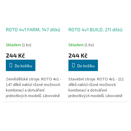
ROTO 4v1 FARM, 147 dílků
ROTO 4v1 BUILD, 211 dílků
Skladem
(1 ks)
Skladem
(1 ks)
244 Kč
244 Kč
Do košíku
Do košíku
Zemědělské stroje. ROTO 4v1 -
Stavební stroje. ROTO 4v1 - 211
147 dílků nabízí různé možnosti
dílků nabízí různé možnosti
kombinací a dotváření
kombinací a dotváření
jednotlivých modelů. Libovolně
jednotlivých modelů. Libovolně
kombinovatelné s dalšími
kombinovatelné s dalšími
stavebnicemi ROTO. Vyrobeno
stavebnicemi ROTO. Vyrobeno
v ČR z...
v ČR z...