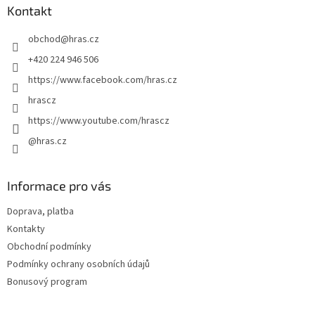
a
a
Kontakt
c
t
í
obchod
@
hras.cz
í
p
r
+420 224 946 506
v
https://www.facebook.com/hras.cz
k
y
hrascz
v
https://www.youtube.com/hrascz
ý
p
@hras.cz
i
s
u
Informace pro vás
Doprava, platba
Kontakty
Obchodní podmínky
Podmínky ochrany osobních údajů
Bonusový program