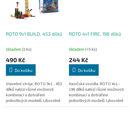
ROTO 9v1 BUILD, 453 dílků
ROTO 4v1 FIRE, 198 dílků
Skladem
(1 ks)
Skladem
(>5 ks)
490 Kč
244 Kč
Do košíku
Do košíku
Stavební stroje. ROTO 9v1 - 453
Hasičská vozidla. ROTO 4v1 -
dílků nabízí různé možnosti
198 dílků nabízí různé možnosti
kombinací a dotváření
kombinací a dotváření
jednotlivých modelů. Libovolně
jednotlivých modelů. Libovolně
kombinovatelné s dalšími
kombinovatelné s dalšími
stavebnicemi ROTO. Rozměry...
stavebnicemi ROTO. Vyrobeno
v ČR z...