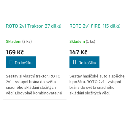
ROTO 2v1 Traktor, 37 dílků
ROTO 2v1 FIRE, 115 dílků
Skladem
(3 ks)
Skladem
(1 ks)
169 Kč
147 Kč
Do košíku
Do košíku
Sestav si vlastní traktor. ROTO
Sestav hasičské auto a spěchej
2v1 - vstupní brána do světa
k požáru. ROTO 2v1 - vstupní
snadného skládání složitých
brána do světa snadného
věcí. Libovolně kombinovatelné
skládání složitých věcí.
s dalšími stavebnicemi ROTO.
Libovolně kombinovatelné s
Vyrobeno v ČR z vysoce...
dalšími stavebnicemi ROTO.
Vyrobeno v ČR...