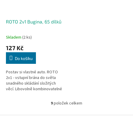
ROTO 2v1 Bugina, 65 dílků
Skladem
(2 ks)
127 Kč
Do košíku
Postav si vlastné auto. ROTO
2v1 - vstupní brána do světa
snadného skládání složitých
věcí. Libovolně kombinovatelné
s dalšími stavebnicemi ROTO.
Vyrobeno v ČR z vysoce...
9
položek celkem
O
v
l
Z
á
á
d
p