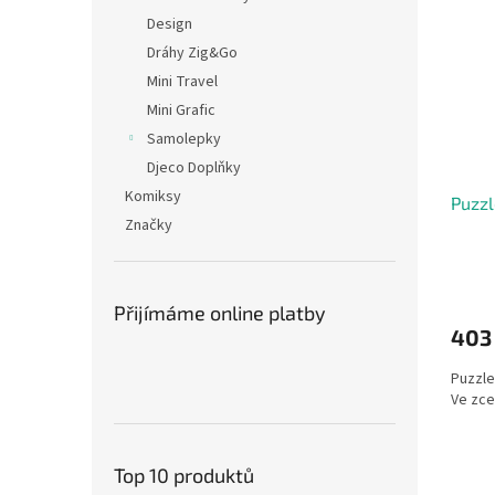
Design
Dráhy Zig&Go
Mini Travel
Mini Grafic
Samolepky
Djeco Doplňky
Komiksy
Puzzl
Značky
Přijímáme online platby
403
Puzzle
Ve zce
Top 10 produktů