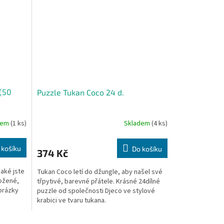
 (50
Puzzle Tukan Coco 24 d.
dem
(1 ks)
Skladem
(4 ks)
 košíku
Do košíku
374 Kč
jaké jste
Tukan Coco letí do džungle, aby našel své
ložené,
třpytivé, barevné přátele. Krásné 24dílné
Obrázky
puzzle od společnosti Djeco ve stylové
krabici ve tvaru tukana.