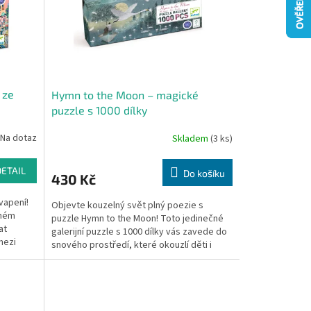
 ze
Hymn to the Moon – magické
puzzle s 1000 dílky
Na dotaz
Skladem
(3 ks)
DETAIL
Do košíku
430 Kč
vapení!
Objevte kouzelný svět plný poezie s
sném
puzzle Hymn to the Moon! Toto jedinečné
at
galerijní puzzle s 1000 dílky vás zavede do
mezi
snového prostředí, které okouzlí děti i
dospělé....