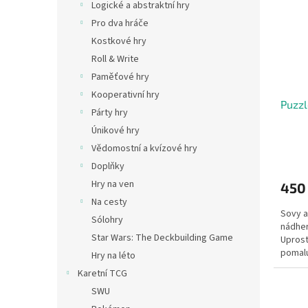
Logické a abstraktní hry
Pro dva hráče
Kostkové hry
Roll & Write
Paměťové hry
Kooperativní hry
Puzzl
Párty hry
Únikové hry
Vědomostní a kvízové hry
Doplňky
Hry na ven
450
Na cesty
Sovy a
Sólohry
nádhe
Star Wars: The Deckbuilding Game
Uprost
pomalu
Hry na léto
vykukuj
Karetní TCG
SWU