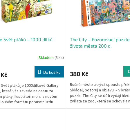
e Svět ptáků – 1000 dílků
The City – Pozorovací puzzle
života města 200 d.
Skladem
(3 ks)
Do košíku
380 Kč
 Kč
Rušné město ukrývá spoustu přek
 Svět ptáků je 1000dílkové Gallery
Skládej, pozoruj a objevuj – v krá
, které vás zavede na cestu za
puzzle The City se děti vydají hled
i ptáky. Ilustrátoři mohli v novém
zvířata ze zoo, která se schovala 
dlouhém formátu popustit uzdu
městským ruchem.
itě. Zábavný...