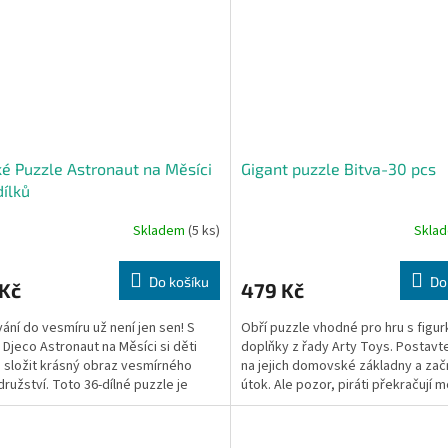
é Puzzle Astronaut na Měsíci
Gigant puzzle Bitva-30 pcs
dílků
Skladem
(5 ks)
Skla
Do košíku
Do
 Kč
479 Kč
ání do vesmíru už není jen sen! S
Obří puzzle vhodné pro hru s figur
 Djeco Astronaut na Měsíci si děti
doplňky z řady Arty Toys. Postavte
složit krásný obraz vesmírného
na jejich domovské základny a zač
ružství. Toto 36-dílné puzzle je
útok. Ale pozor, piráti překračují m
 pro menší...
aby...