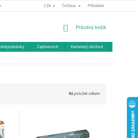
CZK
Čeština
MÍNKY OCHRANY OSOBNÍCH ÚDAJŮ
BONUSOVÝ PROGRAM
Přihlášení
NÁKUPNÍ
Prázdný košík
KOŠÍK
edobjednávky
Zajímavosti
Kamenný obchod
Značky
42
položek celkem