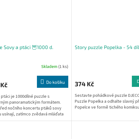
e Sovy a ptáci 🦉1000 d.
Story puzzle Popelka - 54 dí
Skladem
(1 ks)
Do košíku
374 Kč
 Kč
Sestavte pohádkové puzzle DJECO
 ptáci je 1000dílné puzzle s
Puzzle Popelka a odhalte slavný p
rným panoramatickým formátem.
Popelce ve formě tichého komiksu
řed nočního koncertu ptáků sovy
 usínají, zatímco zvědavá mláďata
í ze svých úkrytů....