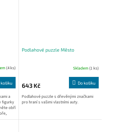
Podlahové puzzle Město
dem
(4 ks)
Skladem
(1 ks)
 košíku
Do košíku
643 Kč
kami a
Podlahové puzzle s dřevěnými značkami
 figurky
pro hraní s vašimi vlastními auty.
něte obří
oře,