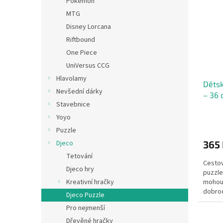
Pokémon
MTG
Disney Lorcana
Riftbound
One Piece
UniVersus CCG
Hlavolamy
Dětsk
Nevšední dárky
– 36 
Stavebnice
Yoyo
Puzzle
365
Djeco
Tetování
Cestov
Djeco hry
puzzle
mohou 
Kreativní hračky
dobrod
Djeco Puzzle
ideální
Pro nejmenší
Dřevěné hračky