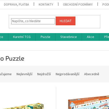
DOPRAVA, PLATBA
KONTAKTY
OBCHODNÍ PODMÍNKY
POD
HLEDAT
co
Karetní TCG
Puzzle
Stavebnice
Akce
Př
o Puzzle
učujeme
Nejlevnější
Nejdražší
Nejprodávanější
Abecedně