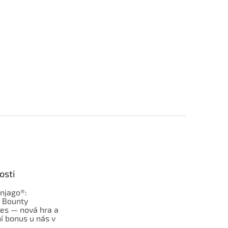
osti
njago®:
s Bounty
es — nová hra a
í bonus u nás v