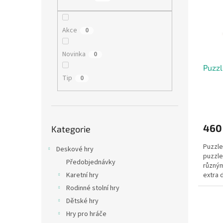
s
o
n
p
d
e
r
u
l
Akce
0
o
k
d
t
Novinka
0
u
ů
Puzzl
k
Tip
0
t
ů
Přeskočit
460
Kategorie
kategorie
Puzzle
Deskové hry
puzzle
Předobjednávky
různým
Karetní hry
extra 
kreativ
Rodinné stolní hry
Dětské hry
Hry pro hráče