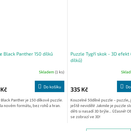
e Black Panther 150 dílků
Puzzle Tygří skok - 3D efekt
dílků)
Skladem
(1 ks)
Skla
Do košíku
Do
 Kč
335 Kč
 Black Panther je 150 dílkové puzzle.
Kouzelné 50dílné puzzle – puzzle, 
la novém formátu, bez rohů a hran.
ještě neviděli! Jakmile je puzzle s
děti si nasadí 3D brýle... Úžasné! 
se zobrazí ve 3D!