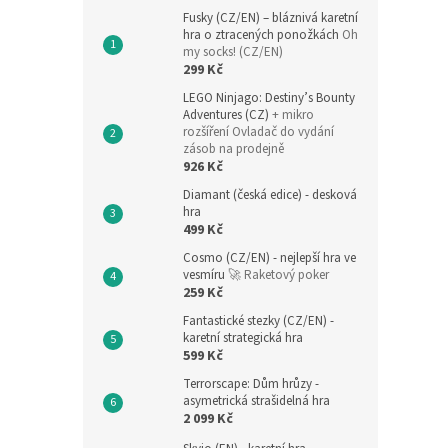
Fusky (CZ/EN) – bláznivá karetní
hra o ztracených ponožkách
Oh
my socks! (CZ/EN)
299 Kč
LEGO Ninjago: Destiny’s Bounty
Adventures (CZ)
+ mikro
rozšíření Ovladač do vydání
zásob na prodejně
926 Kč
Diamant (česká edice) - desková
hra
499 Kč
Cosmo (CZ/EN) - nejlepší hra ve
vesmíru
🚀 Raketový poker
259 Kč
Fantastické stezky (CZ/EN) -
karetní strategická hra
599 Kč
Terrorscape: Dům hrůzy -
asymetrická strašidelná hra
2 099 Kč