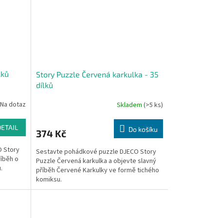
lků
Story Puzzle Červená karkulka - 35
dílků
Na dotaz
Skladem
(>5 ks)
DETAIL
Do košíku
374 Kč
 Story
Sestavte pohádkové puzzle DJECO Story
říběh o
Puzzle Červená karkulka a objevte slavný
.
příběh Červené Karkulky ve formě tichého
komiksu.