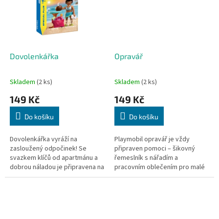
Dovolenkářka
Opravář
Skladem
(2 ks)
Skladem
(2 ks)
149 Kč
149 Kč
Do košíku
Do košíku
Dovolenkářka vyráží na
Playmobil opravář je vždy
zasloužený odpočinek! Se
připraven pomoci – šikovný
svazkem klíčů od apartmánu a
řemeslník s nářadím a
dobrou náladou je připravena na
pracovním oblečením pro malé
slunečnou dovolenou plnou
kutily a milovníky techniky.
zábavy.