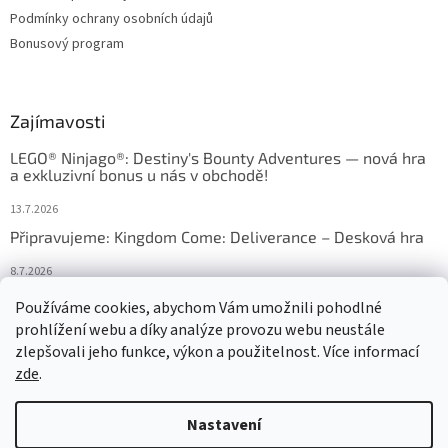
Podmínky ochrany osobních údajů
Bonusový program
Zajímavosti
LEGO® Ninjago®: Destiny's Bounty Adventures — nová hra
a exkluzivní bonus u nás v obchodě!
13.7.2026
Připravujeme: Kingdom Come: Deliverance – Desková hra
8.7.2026
Nejlepší deskové hry: výběr, který frčí v celém Česku
Používáme cookies, abychom Vám umožnili pohodlné
prohlížení webu a díky analýze provozu webu neustále
18.6.2026
zlepšovali jeho funkce, výkon a použitelnost. Více informací
zde
.
Vytvořil Shoptet
Nastavení