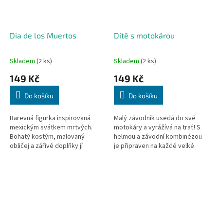
Dia de los Muertos
Dítě s motokárou
Skladem
(2 ks)
Skladem
(2 ks)
149 Kč
149 Kč
Do košíku
Do košíku
Barevná figurka inspirovaná
Malý závodník usedá do své
mexickým svátkem mrtvých.
motokáry a vyrážívá na trať! S
Bohatý kostým, malovaný
helmou a závodní kombinézou
obličej a zářivé doplňky jí
je připraven na každé velké
dodávají nezaměnitelný styl.
dobrodružství na čtyřech
kolech.