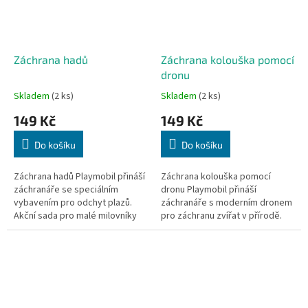
Záchrana hadů
Záchrana kolouška pomocí
dronu
Skladem
(2 ks)
Skladem
(2 ks)
149 Kč
149 Kč
Do košíku
Do košíku
Záchrana hadů Playmobil přináší
Záchrana kolouška pomocí
záchranáře se speciálním
dronu Playmobil přináší
vybavením pro odchyt plazů.
záchranáře s moderním dronem
Akční sada pro malé milovníky
pro záchranu zvířat v přírodě.
přírody a exotických zvířat.
Vzrušující sada spojující
technologii a ochranu přírody.