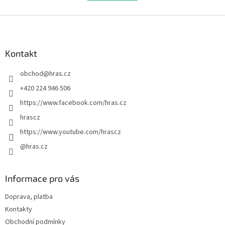
á
k
d
o
v
Z
a
á
c
á
n
í
p
í
p
a
Kontakt
r
t
v
obchod
@
hras.cz
í
k
y
+420 224 946 506
v
https://www.facebook.com/hras.cz
ý
p
hrascz
i
https://www.youtube.com/hrascz
s
u
@hras.cz
Informace pro vás
Doprava, platba
Kontakty
Obchodní podmínky