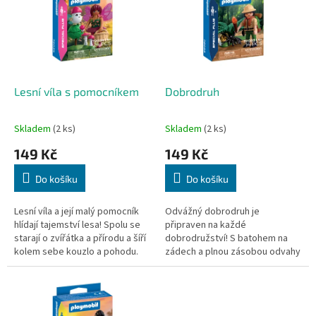
k
i
t
s
ů
p
r
o
d
Lesní víla s pomocníkem
Dobrodruh
u
k
Skladem
(2 ks)
Skladem
(2 ks)
t
149 Kč
149 Kč
ů
Do košíku
Do košíku
Lesní víla a její malý pomocník
Odvážný dobrodruh je
hlídají tajemství lesa! Spolu se
připraven na každé
starají o zvířátka a přírodu a šíří
dobrodružství! S batohem na
kolem sebe kouzlo a pohodu.
zádech a plnou zásobou odvahy
vyráží vstříc neznámu.