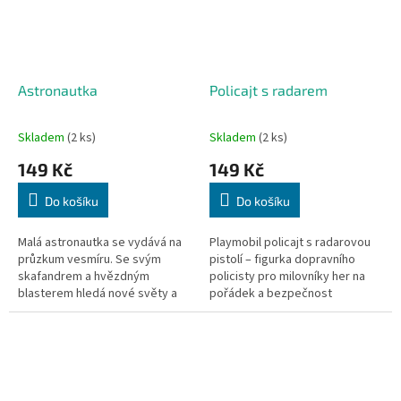
Astronautka
Policajt s radarem
Skladem
(2 ks)
Skladem
(2 ks)
149 Kč
149 Kč
Do košíku
Do košíku
Malá astronautka se vydává na
Playmobil policajt s radarovou
průzkum vesmíru. Se svým
pistolí – figurka dopravního
skafandrem a hvězdným
policisty pro milovníky her na
blasterem hledá nové světy a
pořádek a bezpečnost
skryté poklady. Náramek svítí
silničního provozu.
ve tmě a ukazuje cestu i těmi...