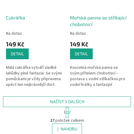
Cukrářka
Mořská panna se stříkající
chobotnicí
Na dotaz
Na dotaz
149 Kč
149 Kč
DETAIL
DETAIL
Malá cukrářka vytváří sladké
Kouzelná mořská panna se
lahůdky plné fantazie. Se svými
svým přítelem chobotnicí –
pomůckami je vždy připravena
postava s vodní stříkačkou pro
upéct ten nejkrásnější dort.
vodní hrátky a fantazijní
dobrodružství.
NAČÍST 5 DALŠÍCH
S
1
2
t
O
r
17
položek celkem
v
á
l
NAHORU
n