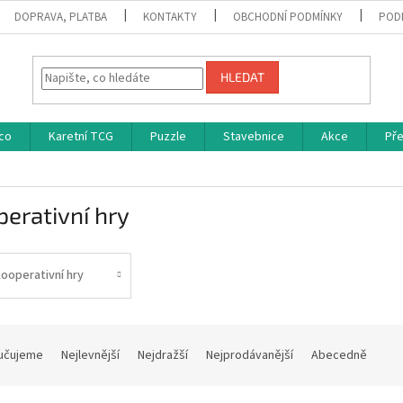
DOPRAVA, PLATBA
KONTAKTY
OBCHODNÍ PODMÍNKY
POD
HLEDAT
co
Karetní TCG
Puzzle
Stavebnice
Akce
Př
erativní hry
ooperativní hry
učujeme
Nejlevnější
Nejdražší
Nejprodávanější
Abecedně