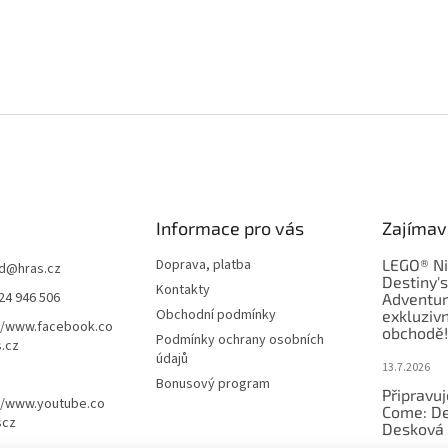
s
u
Informace pro vás
Zajímav
Doprava, platba
LEGO® Ni
d
@
hras.cz
Destiny'
Kontakty
24 946 506
Adventur
Obchodní podmínky
exkluzivn
//www.facebook.co
obchodě!
Podmínky ochrany osobních
.cz
údajů
13.7.2026
Bonusový program
Připravu
//www.youtube.co
Come: De
scz
Desková 