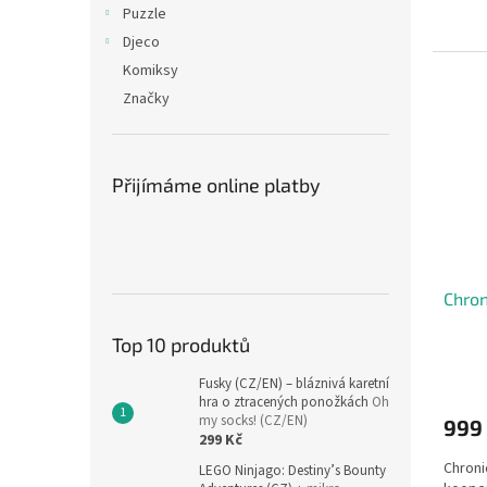
Puzzle
Djeco
Komiksy
Značky
Přijímáme online platby
Chron
Top 10 produktů
Fusky (CZ/EN) – bláznivá karetní
hra o ztracených ponožkách
Oh
my socks! (CZ/EN)
999
299 Kč
Chroni
LEGO Ninjago: Destiny’s Bounty