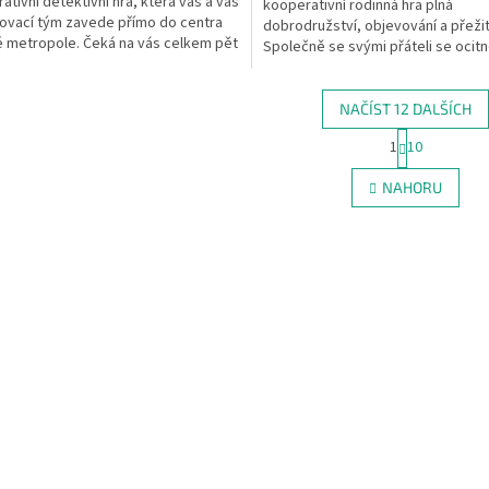
ativní detektivní hra, která vás a váš
kooperativní rodinná hra plná
ovací tým zavede přímo do centra
dobrodružství, objevování a přežit
é metropole. Čeká na vás celkem pět
Společně se svými přáteli se ocitne
itých...
mladých vědců, kteří musí...
NAČÍST 12 DALŠÍCH
S
1
10
O
t
r
v
NAHORU
á
l
n
á
k
d
o
a
v
c
á
í
n
p
í
r
v
k
y
v
ý
p
i