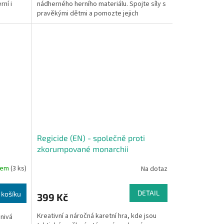
rní i
nádherného herního materiálu. Spojte síly s
pravěkými dětmi a pomozte jejich
kamarádovi, roztomilému...
Regicide (EN) - společně proti
zkorumpované monarchii
dem
(3 ks)
Na dotaz
DETAIL
 košíku
399 Kč
Kreativní a náročná karetní hra, kde jsou
anivá