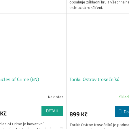
obsahuje základní hru a všechna he
estetická rozšíření.
icles of Crime (EN)
Toriki: Ostrov trosečníků
Na dotaz
Skla
DETAIL
Do
 Kč
899 Kč
cles of Crime je inovativní
Toriki: Ostrov trosečníků je podm