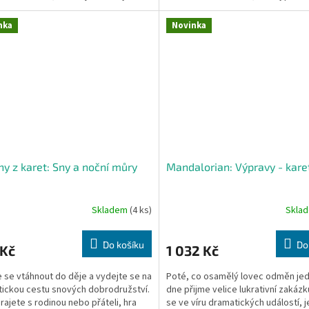
nka
Novinka
hy z karet: Sny a noční můry
Mandalorian: Výpravy - kare
Skladem
(4 ks)
Skla
Do košíku
Do
 Kč
1 032 Kč
 se vtáhnout do děje a vydejte se na
Poté, co osamělý lovec odměn je
tickou cestu snových dobrodružství.
dne přijme velice lukrativní zakázk
hrajete s rodinou nebo přáteli, hra
se ve víru dramatických událostí, j