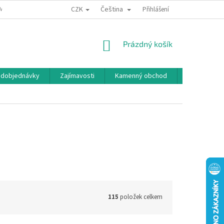
CZK
Čeština
MÍNKY OCHRANY OSOBNÍCH ÚDAJŮ
BONUSOVÝ PROGRAM
Přihlášení
NÁKUPNÍ
Prázdný košík
KOŠÍK
edobjednávky
Zajímavosti
Kamenný obchod
Značky
115
položek celkem