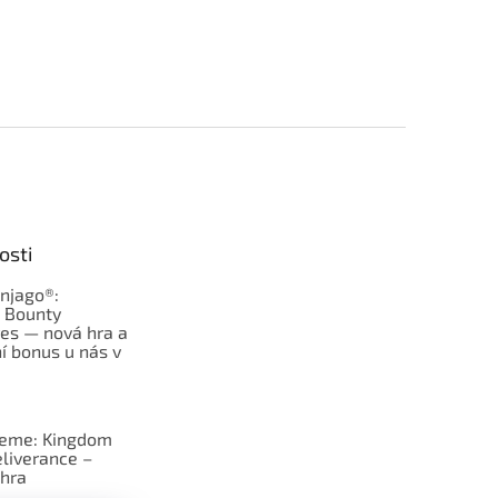
osti
njago®:
s Bounty
es — nová hra a
í bonus u nás v
jeme: Kingdom
liverance –
hra