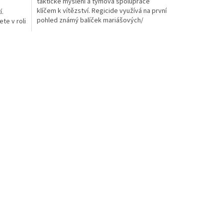
taktické myšlení a týmová spolupráce
klíčem k vítězství. Regicide využívá na první
í.
pohled známý balíček mariášových/
te v roli
žolíkových...