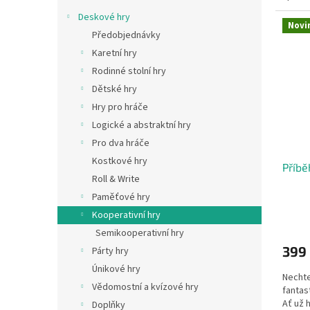
Deskové hry
Novi
Předobjednávky
Karetní hry
Rodinné stolní hry
Dětské hry
Hry pro hráče
Logické a abstraktní hry
Pro dva hráče
Kostkové hry
Příbě
Roll & Write
Paměťové hry
Kooperativní hry
Semikooperativní hry
399
Párty hry
Únikové hry
Nechte
Vědomostní a kvízové hry
fantas
Ať už 
Doplňky