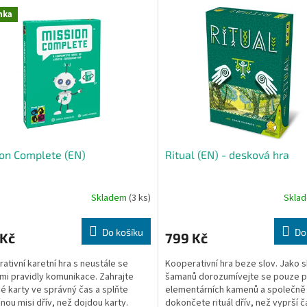
nka
on Complete (EN)
Ritual (EN) - desková hra
Skladem
(3 ks)
Skla
Do košíku
Do
 Kč
799 Kč
ativní karetní hra s neustále se
Kooperativní hra beze slov. Jako 
mi pravidly komunikace. Zahrajte
šamanů dorozumívejte se pouze 
é karty ve správný čas a splňte
elementárních kamenů a společně
nou misi dřív, než dojdou karty.
dokončete rituál dřív, než vyprší č