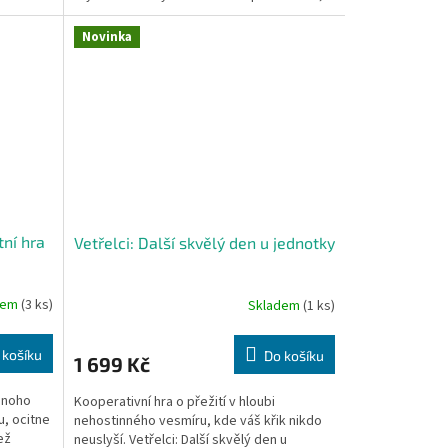
ve které...
Novinka
tní hra
Vetřelci: Další skvělý den u jednotky
dem
(3 ks)
Skladem
(1 ks)
 košíku
Do košíku
1 699 Kč
dnoho
Kooperativní hra o přežití v hloubi
u, ocitne
nehostinného vesmíru, kde váš křik nikdo
ež
neuslyší. Vetřelci: Další skvělý den u