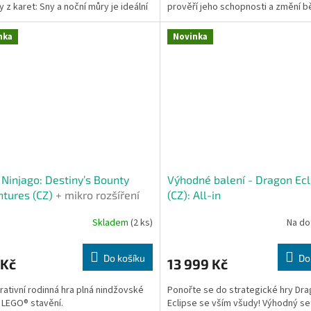
y z karet: Sny a noční můry je ideální
prověří jeho schopnosti a změní b
galaxie.
nka
Novinka
Ninjago: Destiny’s Bounty
Výhodné balení - Dragon Ecl
tures (CZ)
+ mikro rozšíření
(CZ): All-in
ač do vydání zásob na
Skladem
(2 ks)
Na do
jně
Do košíku
Do
 Kč
13 999 Kč
ativní rodinná hra plná nindžovské
Ponořte se do strategické hry Dr
 LEGO® stavění.
Eclipse se vším všudy! Výhodný se