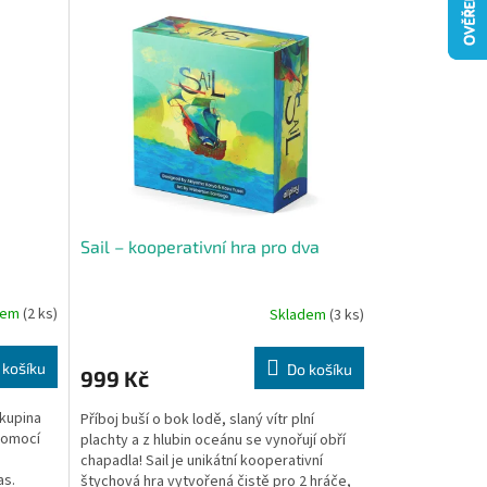
Sail – kooperativní hra pro dva
dem
(2 ks)
Skladem
(3 ks)
 košíku
Do košíku
999 Kč
skupina
Příboj buší o bok lodě, slaný vítr plní
pomocí
plachty a z hlubin oceánu se vynořují obří
chapadla! Sail je unikátní kooperativní
as.
štychová hra vytvořená čistě pro 2 hráče,