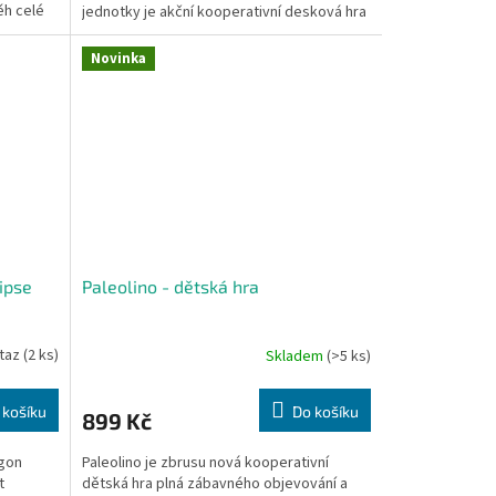
ěh celé
jednotky je akční kooperativní desková hra
na motivy...
Novinka
ipse
Paleolino - dětská hra
taz
(2 ks)
Skladem
(>5 ks)
 košíku
Do košíku
899 Kč
agon
Paleolino je zbrusu nová kooperativní
t
dětská hra plná zábavného objevování a