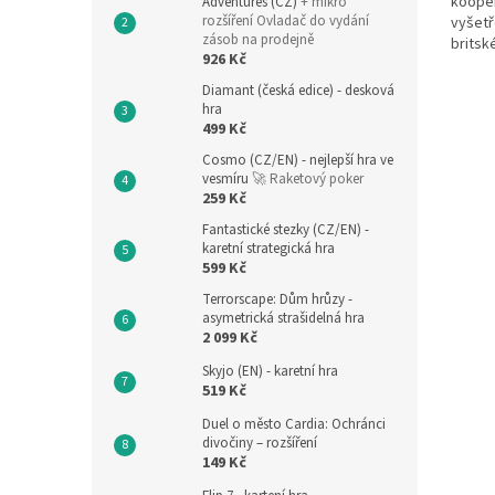
kooper
Adventures (CZ)
+ mikro
rozšíření Ovladač do vydání
vyšetř
zásob na prodejně
britsk
926 Kč
rozman
Diamant (česká edice) - desková
hra
499 Kč
Cosmo (CZ/EN) - nejlepší hra ve
vesmíru
🚀 Raketový poker
259 Kč
Fantastické stezky (CZ/EN) -
karetní strategická hra
599 Kč
Terrorscape: Dům hrůzy -
asymetrická strašidelná hra
2 099 Kč
Skyjo (EN) - karetní hra
519 Kč
Duel o město Cardia: Ochránci
divočiny – rozšíření
149 Kč