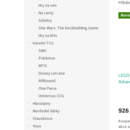
Příběh
Hry na ven
pro...
Na cesty
Novi
Sólohry
Star Wars: The Deckbuilding Game
Hry na léto
Karetní TCG
SWU
Pokémon
MTG
Disney Lorcana
LEGO 
Riftbound
Adven
Ovlad
One Piece
prode
UniVersus CCG
Hlavolamy
926
Nevšední dárky
Stavebnice
Kooper
Yoyo
akce a