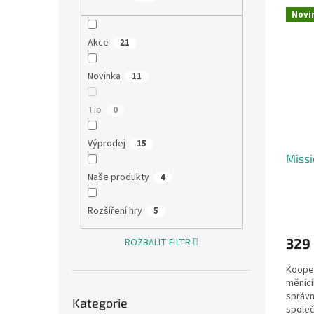
V
n
n
Novi
ý
í
e
p
p
l
Akce
21
i
r
s
o
Novinka
11
p
d
r
u
Tip
0
o
k
d
t
Výprodej
15
u
ů
Missi
k
t
Naše produkty
4
ů
Rozšíření hry
5
329
ROZBALIT FILTR
Kooper
měnící
Přeskočit
správn
Kategorie
kategorie
společ