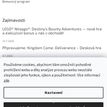
Bonusový program
Zajímavosti
LEGO® Ninjago®: Destiny's Bounty Adventures — nová hra
a exkluzivní bonus u nás v obchodě!
13.7.2026
Připravujeme: Kingdom Come: Deliverance – Desková hra
8.7.2026
Nejlepší deskové hry: výběr, který frčí v celém Česku
Používáme cookies, abychom Vám umožnili pohodlné
prohlížení webu a díky analýze provozu webu neustále
18.6.2026
zlepšovali jeho funkce, výkon a použitelnost. Více informací
zde
.
Vytvořil Shoptet
Nastavení
Copyright 2026
HRAS
. Všechna práva vyhrazena.
Upravit nastavení