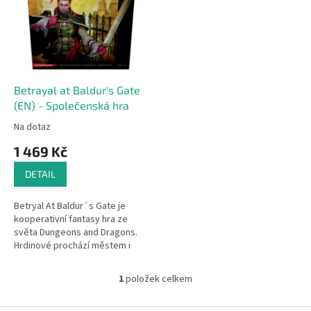
k
i
t
s
ů
p
r
o
d
Betrayal at Baldur's Gate
u
(EN) - Společenská hra
k
Na dotaz
t
1 469 Kč
ů
DETAIL
Betryal At Baldur´s Gate je
kooperativní fantasy hra ze
světa Dungeons and Dragons.
Hrdinové prochází městem i
podzemím a hledají, odkud
přichází zlo, které město
1
položek celkem
O
terorizuje....
v
l