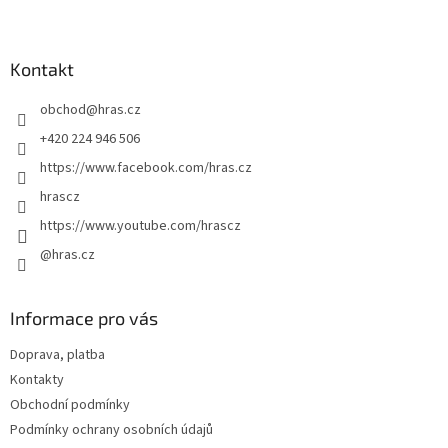
Z
á
á
d
p
a
a
Kontakt
c
t
í
obchod
@
hras.cz
í
p
r
+420 224 946 506
v
https://www.facebook.com/hras.cz
k
y
hrascz
v
https://www.youtube.com/hrascz
ý
p
@hras.cz
i
s
u
Informace pro vás
Doprava, platba
Kontakty
Obchodní podmínky
Podmínky ochrany osobních údajů