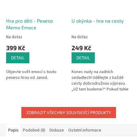
Hra pro děti - Pexeso
U okýnka - hra na cesty
Memo Emoce
Na dotaz
Na dotaz
399 Kč
249 Kč
DETAIL
DETAIL
Objevte svět emocí s touto
Konec nudy na zadních
pexeso hrou od Janod.
sedadlech! Udělejte z každé
cesty dobrodružnou výpravu.
„Už tam budeme?“ Pokud tuhle
větu slýcháte častěji, než byste
chtěli, hra U okýnka je přesně
pro...
ZOBRAZIT VŠECHNY SOUVISEJÍCÍ PRODUKTY
Popis
Podobné (8)
Diskuze
Ostatní informace