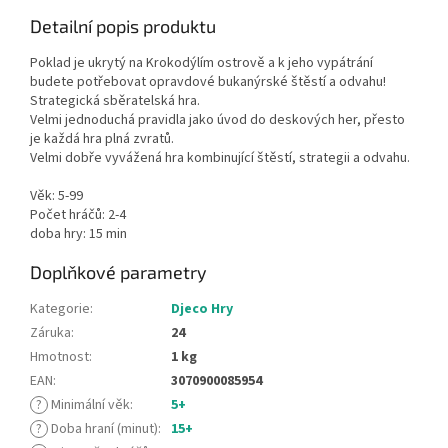
Detailní popis produktu
Poklad je ukrytý na Krokodýlím ostrově a k jeho vypátrání
budete potřebovat opravdové bukanýrské štěstí a odvahu!
Strategická sběratelská hra.
Velmi jednoduchá pravidla jako úvod do deskových her, přesto
je každá hra plná zvratů.
Velmi dobře vyvážená hra kombinující štěstí, strategii a odvahu.
Věk: 5-99
Počet hráčů: 2-4
doba hry: 15 min
Doplňkové parametry
Kategorie
:
Djeco Hry
Záruka
:
24
Hmotnost
:
1 kg
EAN
:
3070900085954
?
Minimální věk
:
5+
?
Doba hraní (minut)
:
15+