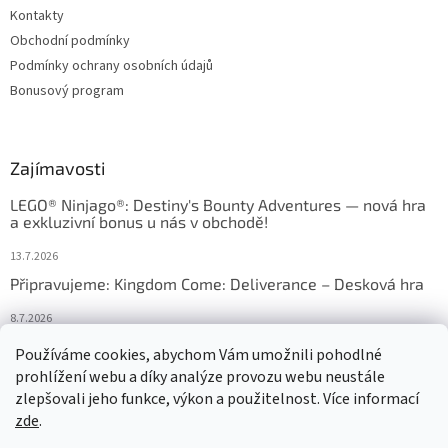
Kontakty
Obchodní podmínky
Podmínky ochrany osobních údajů
Bonusový program
Zajímavosti
LEGO® Ninjago®: Destiny's Bounty Adventures — nová hra
a exkluzivní bonus u nás v obchodě!
13.7.2026
Připravujeme: Kingdom Come: Deliverance – Desková hra
8.7.2026
Nejlepší deskové hry: výběr, který frčí v celém Česku
Používáme cookies, abychom Vám umožnili pohodlné
prohlížení webu a díky analýze provozu webu neustále
18.6.2026
zlepšovali jeho funkce, výkon a použitelnost. Více informací
zde
.