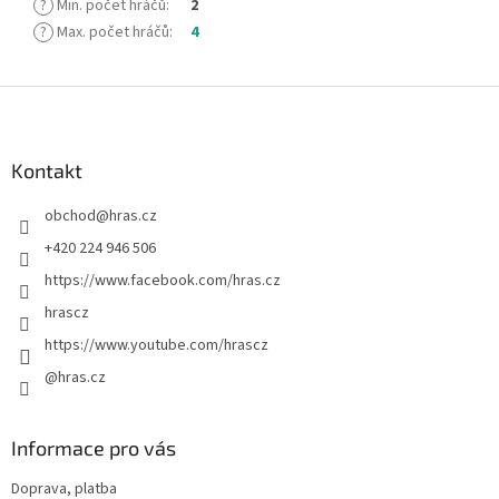
?
Min. počet hráčů
:
2
?
Max. počet hráčů
:
4
Z
á
p
a
Kontakt
t
obchod
@
hras.cz
í
+420 224 946 506
https://www.facebook.com/hras.cz
hrascz
https://www.youtube.com/hrascz
@hras.cz
Informace pro vás
Doprava, platba