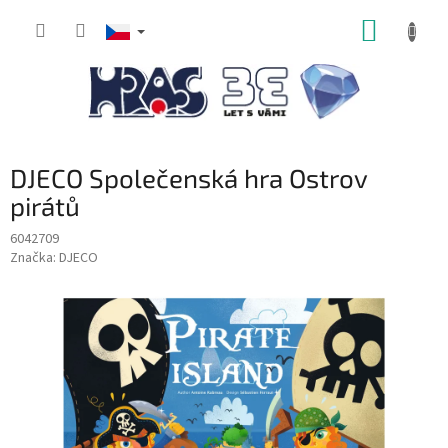
Přejít
NÁKUP
na
obsah
KOŠÍK
DJECO Společenská hra Ostrov
pirátů
6042709
Značka:
DJECO