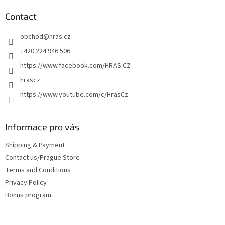
o
t
Contact
e
obchod
@
hras.cz
r
+420 224 946 506
https://www.facebook.com/HRAS.CZ
hrascz
https://www.youtube.com/c/HrasCz
Informace pro vás
Shipping & Payment
Contact us/Prague Store
Terms and Conditions
Privacy Policy
Bonus program