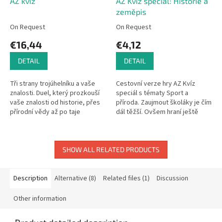
AZ kvíz
AZ Kvíz speciál: Historie a
zeměpis
On Request
On Request
€16,44
€4,12
DETAIL
DETAIL
Tři strany trojúhelníku a vaše
Cestovní verze hry AZ Kvíz
znalosti. Duel, který prozkouší
speciál s tématy Sport a
vaše znalosti od historie, přes
příroda. Zaujmout školáky je čím
přírodní vědy až po taje
dál těžší. Ovšem hraní ještě
techniky. Takový, naprosto
nikdy žádného neodradilo.
spravedlivý a při tom...
Zopakujte si s dětmi historické...
SHOW ALL RELATED PRODUCTS
Description
Alternative (8)
Related files (1)
Discussion
Other information