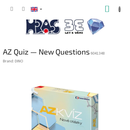
Skip
SHOPP
to
content
CART
AZ Quiz — New Questions
6041348
Brand:
DINO