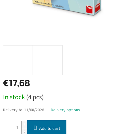
€17,68
Measure
In stock
(4 pcs)
price:
Delivery to:
11/08/2026
Delivery options
Add to cart