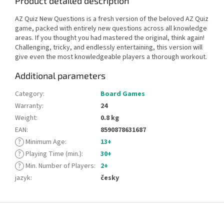
Product detailed description
AZ Quiz New Questions is a fresh version of the beloved AZ Quiz
game, packed with entirely new questions across all knowledge
areas. If you thought you had mastered the original, think again!
Challenging, tricky, and endlessly entertaining, this version will
give even the most knowledgeable players a thorough workout.
Additional parameters
Category
:
Board Games
Warranty
:
24
Weight
:
0.8 kg
EAN
:
8590878631687
?
Minimum Age
:
13+
?
Playing Time (min.)
:
30+
?
Min. Number of Players
:
2+
jazyk
:
česky
F
o