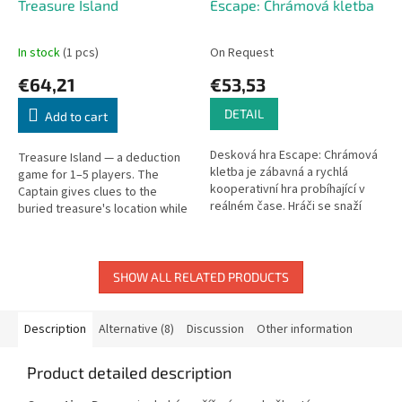
Treasure Island
Escape: Chrámová kletba
In stock
(1 pcs)
On Request
€64,21
€53,53
DETAIL
Add to cart
Desková hra Escape: Chrámová
Treasure Island — a deduction
kletba je zábavná a rychlá
game for 1–5 players. The
kooperativní hra probíhající v
Captain gives clues to the
reálném čase. Hráči se snaží
buried treasure's location while
prozkoumat chrám a najít cestu
trying to hold out long enough
k východu. Hráči ve hře...
to escape and claim it himself!
SHOW ALL RELATED PRODUCTS
Description
Alternative (8)
Discussion
Other information
Product detailed description