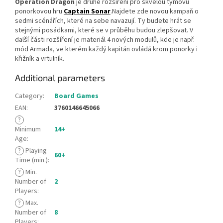
Operation Dragon
je druhé rozšíření pro skvělou týmovu
ponorkovou hru
Captain Sonar
.Najdete zde novou kampaň o
sedmi scénářích, které na sebe navazují. Ty budete hrát se
stejnými posádkami, které se v průběhu budou zlepšovat. V
další části rozšíření je materiál 4 nových modulů, kde je např.
mód Armada, ve kterém každý kapitán ovládá krom ponorky i
křižník a vrtulník.
Additional parameters
Category
:
Board Games
EAN
:
3760146645066
?
Minimum
14+
Age
:
?
Playing
60+
Time (min.)
:
?
Min.
Number of
2
Players
:
?
Max.
Number of
8
Players
: