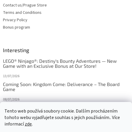
Contact us/Prague Store
Terms and Conditions
Privacy Policy
Bonus program
Interesting
LEGO® Ninjago®: Destiny's Bounty Adventures — New
Game with an Exclusive Bonus at Our Store!
13/07/2026
Coming Soon: Kingdom Come: Deliverance – The Board
Game
08/07/2026
Is Orbito just Tic-Tac-Toe in disguise?
Tento web používá soubory cookie. Dalším procházením
tohoto webu vyjadřujete souhlas s jejich používáním.. Více
27/10/2025
informací
zde
.