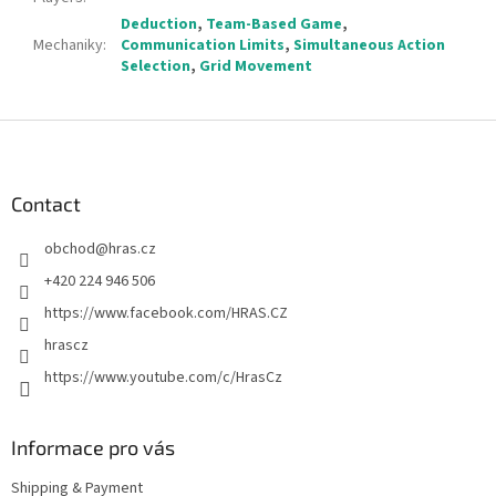
Deduction
,
Team-Based Game
,
Mechaniky
:
Communication Limits
,
Simultaneous Action
Selection
,
Grid Movement
F
o
o
t
Contact
e
obchod
@
hras.cz
r
+420 224 946 506
https://www.facebook.com/HRAS.CZ
hrascz
https://www.youtube.com/c/HrasCz
Informace pro vás
Shipping & Payment