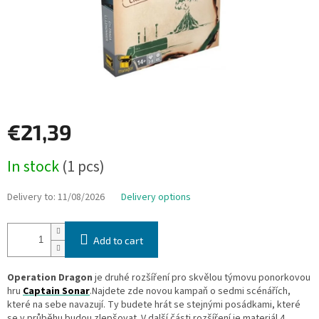
€21,39
Measure
In stock
(1 pcs)
price:
Delivery to:
11/08/2026
Delivery options
Add to cart
Operation Dragon
je druhé rozšíření pro skvělou týmovu ponorkovou
hru
Captain Sonar
.Najdete zde novou kampaň o sedmi scénářích,
které na sebe navazují. Ty budete hrát se stejnými posádkami, které
se v průběhu budou zlepšovat. V další části rozšíření je materiál 4