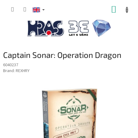
Skip
SHOPP
to
content
CART
Captain Sonar: Operation Dragon
6040237
Brand:
REXHRY