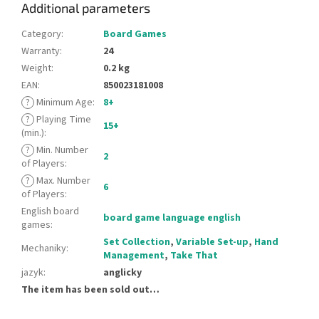
Additional parameters
Category
:
Board Games
Warranty
:
24
Weight
:
0.2 kg
EAN
:
850023181008
?
Minimum Age
:
8+
?
Playing Time
15+
(min.)
:
?
Min. Number
2
of Players
:
?
Max. Number
6
of Players
:
English board
board game language english
games
:
Set Collection
,
Variable Set-up
,
Hand
Mechaniky
:
Management
,
Take That
jazyk
:
anglicky
The item has been sold out…