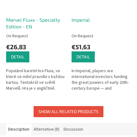
Marvel Fluxx - Specialty
Imperial
Edition - EN
On Request
On Request
€26,83
€51,63
DETAIL
DETAIL
Populární karetní hra Fluxx, ve
In Imperial, players are
které se mění pravidla s každou
international investors funding
kartou. Tentokrát ve světě
the great powers of early 20th-
Marvelů. Hra je v angličtině.
century Europe — and
controlling their armies.
SHOW ALL RELATED PRODUCTS
Description
Alternative (8)
Discussion