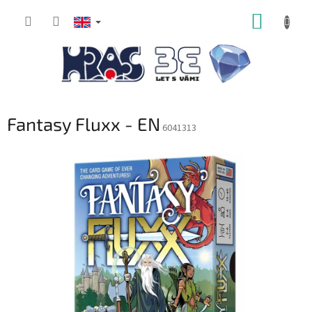
Skip
SHOPP
to
content
CART
Fantasy Fluxx - EN
6041313