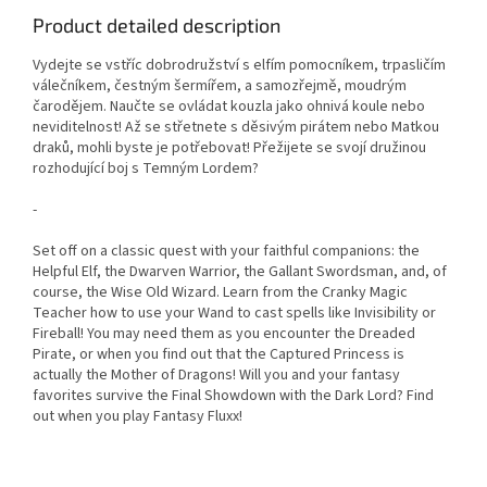
Product detailed description
Vydejte se vstříc dobrodružství s elfím pomocníkem, trpasličím
válečníkem, čestným šermířem, a samozřejmě, moudrým
čarodějem. Naučte se ovládat kouzla jako ohnivá koule nebo
neviditelnost! Až se střetnete s děsivým pirátem nebo Matkou
draků, mohli byste je potřebovat! Přežijete se svojí družinou
rozhodující boj s Temným Lordem?
-
Set off on a classic quest with your faithful companions: the
Helpful Elf, the Dwarven Warrior, the Gallant Swordsman, and, of
course, the Wise Old Wizard. Learn from the Cranky Magic
Teacher how to use your Wand to cast spells like Invisibility or
Fireball! You may need them as you encounter the Dreaded
Pirate, or when you find out that the Captured Princess is
actually the Mother of Dragons! Will you and your fantasy
favorites survive the Final Showdown with the Dark Lord? Find
out when you play Fantasy Fluxx!