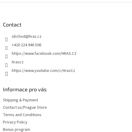
F
o
o
t
Contact
e
obchod
@
hras.cz
r
+420 224 946 506
https://www.facebook.com/HRAS.CZ
hrascz
https://www.youtube.com/c/HrasCz
Informace pro vás
Shipping & Payment
Contact us/Prague Store
Terms and Conditions
Privacy Policy
Bonus program