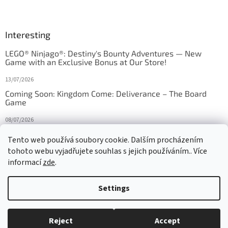
Interesting
LEGO® Ninjago®: Destiny's Bounty Adventures — New
Game with an Exclusive Bonus at Our Store!
13/07/2026
Coming Soon: Kingdom Come: Deliverance – The Board
Game
08/07/2026
Is Orbito just Tic-Tac-Toe in disguise?
Tento web používá soubory cookie. Dalším procházením
tohoto webu vyjadřujete souhlas s jejich používáním.. Více
27/10/2025
informací
zde
.
Settings
Created by Shoptet
Reject
Accept
Copyright 2026
HRAS
. All rights reserved.
Edit cookie settings