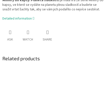
Minihry do kapsy: Planeta sladkostí
je malá hra ze série Minihry do
kapsy, ve které se vydáte na planetu plnou sladkostí a budete se
snažit vrtat šachty tak, aby se vám jich podařilo co nejvíce sesbírat.
Detailed information
ASK
WATCH
SHARE
Related products