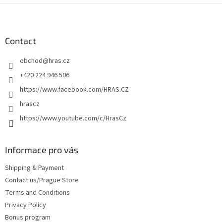
F
o
o
t
Contact
e
obchod
@
hras.cz
r
+420 224 946 506
https://www.facebook.com/HRAS.CZ
hrascz
https://www.youtube.com/c/HrasCz
Informace pro vás
Shipping & Payment
Contact us/Prague Store
Terms and Conditions
Privacy Policy
Bonus program