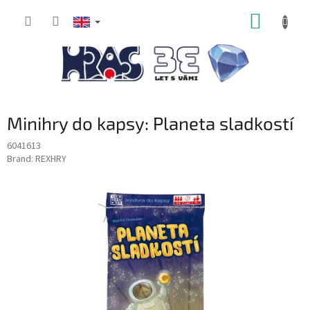
Skip
SHOPP
to
content
CART
Minihry do kapsy: Planeta sladkostí
6041613
Brand:
REXHRY