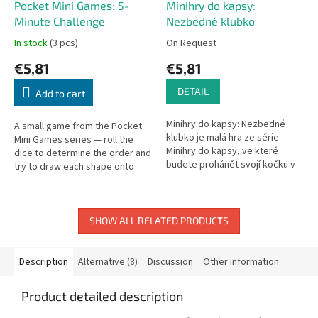
Pocket Mini Games: 5-
Minihry do kapsy:
Minute Challenge
Nezbedné klubko
In stock
(3 pcs)
On Request
€5,81
€5,81
DETAIL
Add to cart
Minihry do kapsy: Nezbedné
A small game from the Pocket
klubko je malá hra ze série
Mini Games series — roll the
Minihry do kapsy, ve které
dice to determine the order and
budete prohánět svojí kočku v
try to draw each shape onto
honbě za klubíčkem tak, aby po
your play sheet. Fast and fun!
cestě posbírala co nejvíce...
SHOW ALL RELATED PRODUCTS
Description
Alternative (8)
Discussion
Other information
Product detailed description