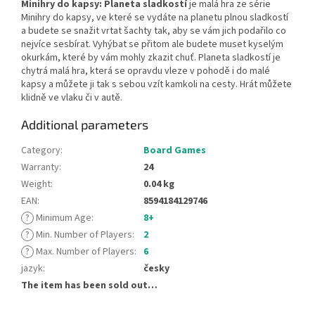
Minihry do kapsy: Planeta sladkostí
je malá hra ze série
Minihry do kapsy, ve které se vydáte na planetu plnou sladkostí
a budete se snažit vrtat šachty tak, aby se vám jich podařilo co
nejvíce sesbírat. Vyhýbat se přitom ale budete muset kyselým
okurkám, které by vám mohly zkazit chuť. Planeta sladkostí je
chytrá malá hra, která se opravdu vleze v pohodě i do malé
kapsy a můžete ji tak s sebou vzít kamkoli na cesty. Hrát můžete
klidně ve vlaku či v autě.
Additional parameters
Category
:
Board Games
Warranty
:
24
Weight
:
0.04 kg
EAN
:
8594184129746
?
Minimum Age
:
8+
?
Min. Number of Players
:
2
?
Max. Number of Players
:
6
jazyk
:
česky
The item has been sold out…