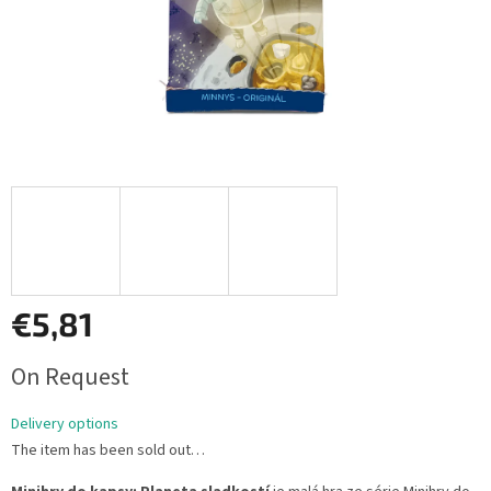
€5,81
Measure
On Request
price:
Delivery options
The item has been sold out…