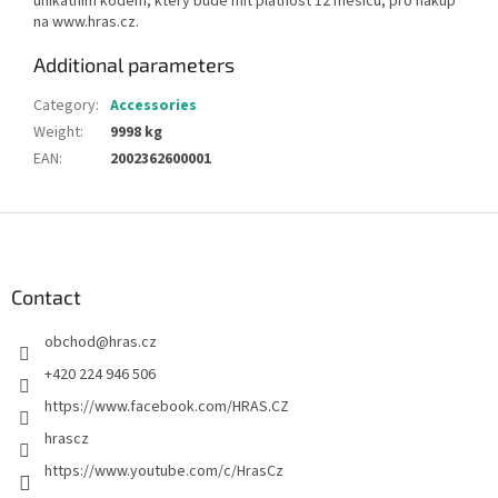
unikátním kódem, který bude mít platnost 12 měsíců, pro nákup
na www.hras.cz.
Additional parameters
Category
:
Accessories
Weight
:
9998 kg
EAN
:
2002362600001
F
o
o
t
Contact
e
obchod
@
hras.cz
r
+420 224 946 506
https://www.facebook.com/HRAS.CZ
hrascz
https://www.youtube.com/c/HrasCz