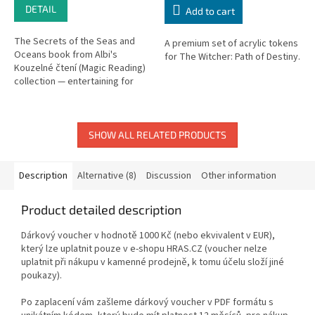
DETAIL
Add to cart
The Secrets of the Seas and
A premium set of acrylic tokens
Oceans book from Albi's
for The Witcher: Path of Destiny.
Kouzelné čtení (Magic Reading)
collection — entertaining for
children from age 5. Discover
fascinating facts about life...
SHOW ALL RELATED PRODUCTS
Description
Alternative (8)
Discussion
Other information
Product detailed description
Dárkový voucher v hodnotě 1000 Kč (nebo ekvivalent v EUR),
který lze uplatnit pouze v e-shopu HRAS.CZ (voucher nelze
uplatnit při nákupu v kamenné prodejně, k tomu účelu složí jiné
poukazy).
Po zaplacení vám zašleme dárkový voucher v PDF formátu s