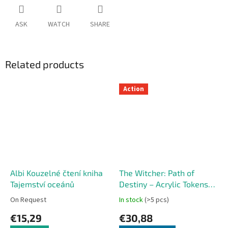
ASK
WATCH
SHARE
Related products
Action
Albi Kouzelné čtení kniha
The Witcher: Path of
Tajemství oceánů
Destiny – Acrylic Tokens
(Core)
On Request
In stock
(>5 pcs)
€15,29
€30,88