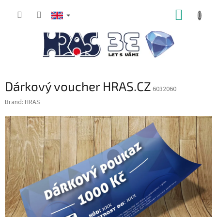
Skip
SHOPP
to
content
CART
Dárkový voucher HRAS.CZ
6032060
Brand:
HRAS