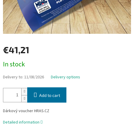
€41,21
Measure
In stock
price:
Delivery to:
11/08/2026
Delivery options
Add to cart
Dárkový voucher HRAS.CZ
Detailed information