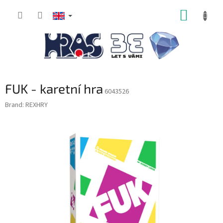
Skip
SHOPP
to
content
CART
FUK - karetní hra
6043526
Brand:
REXHRY