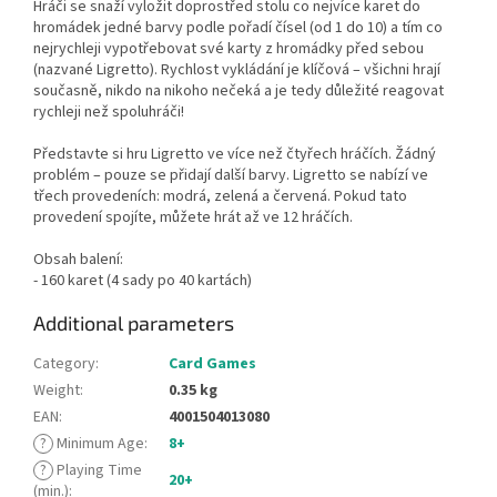
Hráči se snaží vyložit doprostřed stolu co nejvíce karet do
hromádek jedné barvy podle pořadí čísel (od 1 do 10) a tím co
nejrychleji vypotřebovat své karty z hromádky před sebou
(nazvané Ligretto). Rychlost vykládání je klíčová – všichni hrají
současně, nikdo na nikoho nečeká a je tedy důležité reagovat
rychleji než spoluhráči!
Představte si hru Ligretto ve více než čtyřech hráčích. Žádný
problém – pouze se přidají další barvy. Ligretto se nabízí ve
třech provedeních: modrá, zelená a červená. Pokud tato
provedení spojíte, můžete hrát až ve 12 hráčích.
Obsah balení:
- 160 karet (4 sady po 40 kartách)
Additional parameters
Category
:
Card Games
Weight
:
0.35 kg
EAN
:
4001504013080
?
Minimum Age
:
8+
?
Playing Time
20+
(min.)
: