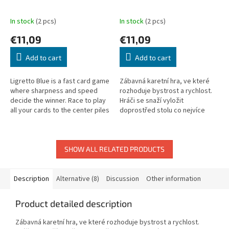
In stock
(2 pcs)
In stock
(2 pcs)
€11,09
€11,09
Add to cart
Add to cart
Ligretto Blue is a fast card game
Zábavná karetní hra, ve které
where sharpness and speed
rozhoduje bystrost a rychlost.
decide the winner. Race to play
Hráči se snaží vyložit
all your cards to the center piles
doprostřed stolu co nejvíce
first.
karet do hromádek jedné barvy
podle pořadí čísel (od 1 do 10)...
SHOW ALL RELATED PRODUCTS
Description
Alternative (8)
Discussion
Other information
Product detailed description
Zábavná karetní hra, ve které rozhoduje bystrost a rychlost.