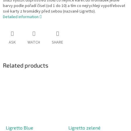
snaží vyložit doprostřed stolu co nejvíce karet do hromádek jedné
barvy podle pořadí čísel (od 1 do 10) a tím co nejrychleji vypotřebovat
své karty z hromádky před sebou (nazvané Ligretto).
Detailed information
ASK
WATCH
SHARE
Related products
Ligretto Blue
Ligretto zelené