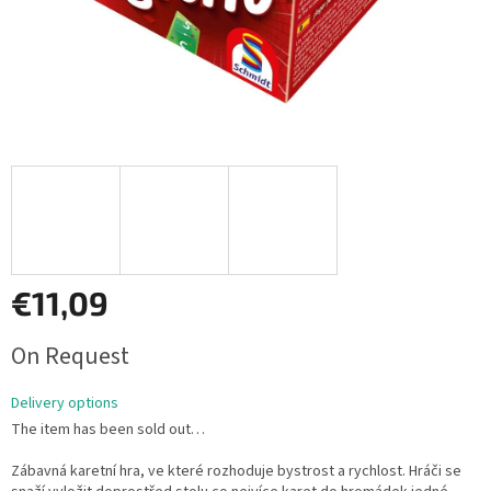
€11,09
Measure
On Request
price:
Delivery options
The item has been sold out…
Zábavná karetní hra, ve které rozhoduje bystrost a rychlost. Hráči se