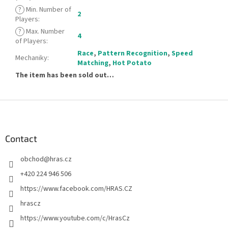
?
Min. Number of
2
Players
:
?
Max. Number
4
of Players
:
Race
,
Pattern Recognition
,
Speed
Mechaniky
:
Matching
,
Hot Potato
The item has been sold out…
F
o
o
t
Contact
e
obchod
@
hras.cz
r
+420 224 946 506
https://www.facebook.com/HRAS.CZ
hrascz
https://www.youtube.com/c/HrasCz