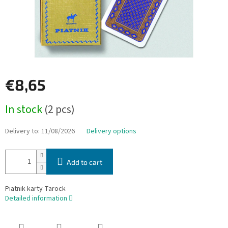
€8,65
Measure
In stock
(2 pcs)
price:
Delivery to:
11/08/2026
Delivery options
Add to cart
Piatnik karty Tarock
Detailed information