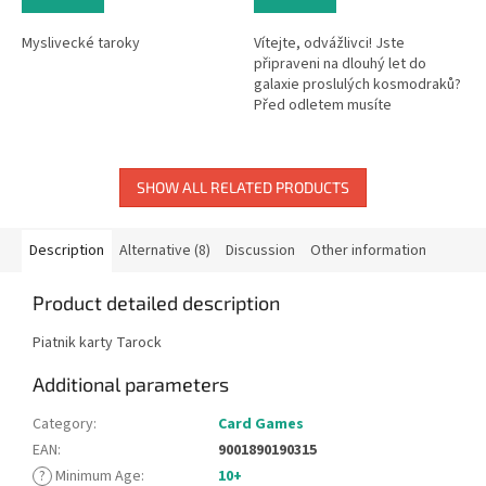
Myslivecké taroky
Vítejte, odvážlivci! Jste
připraveni na dlouhý let do
galaxie proslulých kosmodraků?
Před odletem musíte
samozřejmě sestavit co
nejzdatnější posádku, ale jaké
rozkazy jí...
SHOW ALL RELATED PRODUCTS
Description
Alternative (8)
Discussion
Other information
Product detailed description
Piatnik karty Tarock
Additional parameters
Category
:
Card Games
EAN
:
9001890190315
?
Minimum Age
:
10+