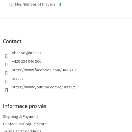
?
Min. Number of Players
:
1
F
o
o
t
Contact
e
obchod
@
hras.cz
r
+420 224 946 506
https://www.facebook.com/HRAS.CZ
hrascz
https://www.youtube.com/c/HrasCz
Informace pro vás
Shipping & Payment
Contact us/Prague Store
Terms and Conditions