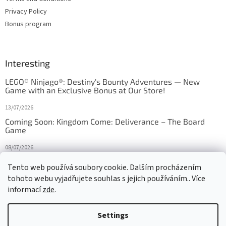
Privacy Policy
Bonus program
Interesting
LEGO® Ninjago®: Destiny's Bounty Adventures — New
Game with an Exclusive Bonus at Our Store!
13/07/2026
Coming Soon: Kingdom Come: Deliverance – The Board
Game
08/07/2026
Is Orbito just Tic-Tac-Toe in disguise?
Tento web používá soubory cookie. Dalším procházením
tohoto webu vyjadřujete souhlas s jejich používáním.. Více
27/10/2025
informací
zde
.
Settings
Created by Shoptet