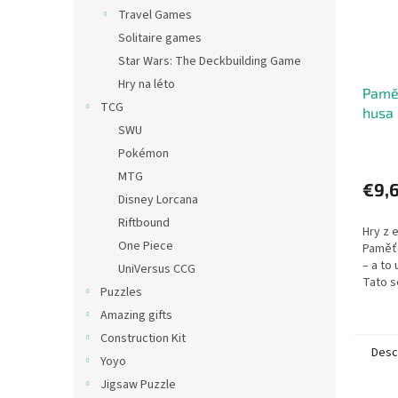
Travel Games
Solitaire games
Star Wars: The Deckbuilding Game
Hry na léto
Paměť
TCG
husa
SWU
Pokémon
MTG
€9,
Disney Lorcana
Riftbound
Hry z 
One Piece
Paměť
– a to
UniVersus CCG
Tato s
Puzzles
zkušen
Amazing gifts
testova
neurol
Construction Kit
Desc
Yoyo
Jigsaw Puzzle