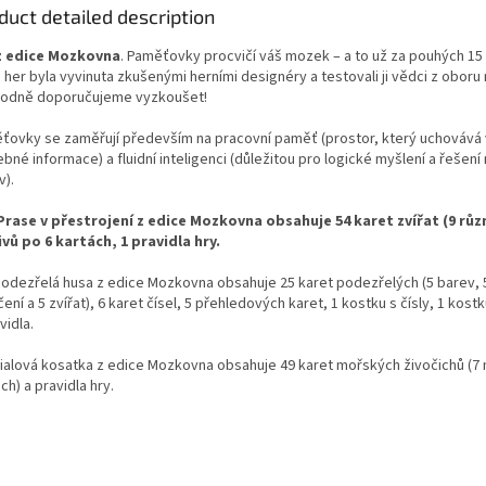
duct detailed description
z edice Mozkovna
. Paměťovky procvičí váš mozek – a to už za pouhých 15 
 her byla vyvinuta zkušenými herními designéry a testovali ji vědci z oboru
odně doporučujeme vyzkoušet!
ťovky se zaměřují především na pracovní paměť (prostor, který uchovává
bné informace) a fluidní inteligenci (důležitou pro logické myšlení a řešení
v).
Prase v přestrojení z edice Mozkovna obsahuje 54 karet zvířat (9 růz
vů po 6 kartách, 1 pravidla hry.
Podezřelá husa z edice Mozkovna obsahuje 25 karet podezřelých (5 barev, 
ení a 5 zvířat), 6 karet čísel, 5 přehledových karet, 1 kostku s čísly, 1 kost
vidla.
Fialová kosatka z edice Mozkovna obsahuje 49 karet mořských živočichů (7 
ch) a pravidla hry.