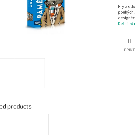
Hry z edi
pouhých 1
designéry
Detailed 
PRINT
ed products