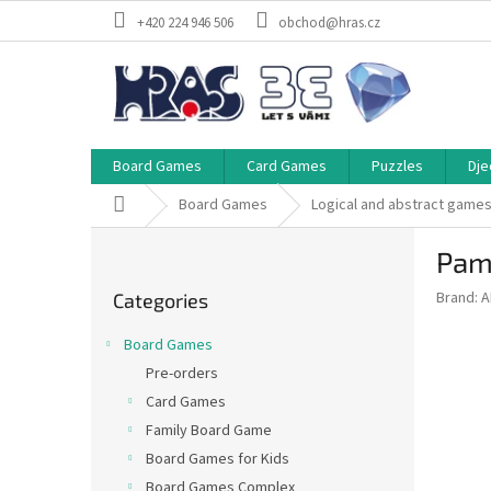
Skip
+420 224 946 506
obchod@hras.cz
to
content
Board Games
Card Games
Puzzles
Dje
Home
Board Games
Logical and abstract game
S
Pamě
i
Skip
d
Brand:
A
Categories
categories
e
b
Board Games
a
Pre-orders
r
Card Games
Family Board Game
Board Games for Kids
Board Games Complex