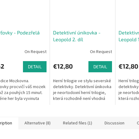
ovky - Podezřelá
Detektivní únikovka -
Detektivn
Leopold 2. díl
Leopold 1
On Request
On Request
62
€12,80
€12,80
DETAIL
DETAIL
edice Mozkovna.
Herní trilogie ve stylu severské
Herní trilo
ovky procvičí váš mozek
detektivky. Detektivní únikovka
detektivky
 už za pouhých 15 minut.
je neortodoxní herní trilogie,
je neortodo
érie her byla vyvinuta
která rozhodně není vhodná
která rozh
ými herními designéry a
pro mladé nebo citlivé jedince.
pro mladé n
li ji vědci z oboru
Vraždy, násilí,...
Vraždy, násil
ogie.
ription
Alternative (8)
Related files (1)
Discussion
O