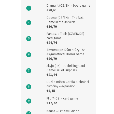
Diamant (CZ/EN) - board game
€20,61
Cosmo (CZ/EN) – The Best
Game in the Universe
€10,70
Fantastic Trails (CZ/EN/DE) -
card game
€24,74
Terrorscape: Dům hrůzy - An
Asymmetrical Horror Game
€86,70
Skyjo (EN) – A Thrilling Card
Game Full of Surprises
€21,44
Duel o město Cardia: Ochránci
divočiny – expansion
€6,15
Flip 7 (CZ) - card game
€17,72
Kariba – Limited Edition