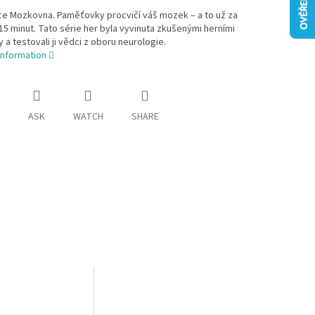
ce Mozkovna. Paměťovky procvičí váš mozek – a to už za
5 minut. Tato série her byla vyvinuta zkušenými herními
 a testovali ji vědci z oboru neurologie.
information
ASK
WATCH
SHARE