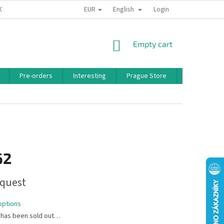
EUR
English
 CONDITIONS
PRIVACY POLICY
BONUS PROGRAM
Login
SHOPPING
Empty cart
CART
Pre-orders
Interesting
Prague Store
Brands
62
quest
options
 has been sold out…