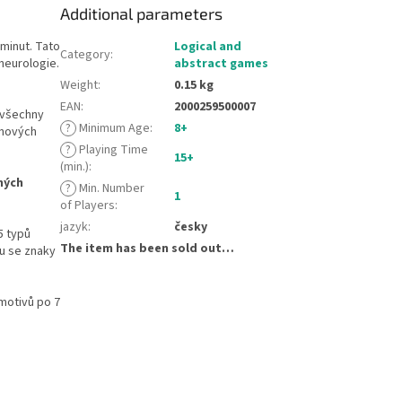
Additional parameters
minut. Tato
Logical and
Category
:
 neurologie.
abstract games
Weight
:
0.15 kg
EAN
:
2000259500007
 všechny
?
Minimum Age
:
8+
 nových
?
Playing Time
15+
(min.)
:
ných
?
Min. Number
1
of Players
:
jazyk
:
česky
5 typů
The item has been sold out…
ku se znaky
motivů po 7