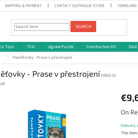
SHIPPING & PAYMENT
CONTACT US/PRAGUE STORE
TERMS AND
SEARCH
co Toys
TCG
Jigsaw Puzzle
Construction Kit
SALE
s
Paměťovky - Prase v přestrojení
ťovky - Prase v přestrojení
5060132
LBI
€9,
Measure
On Re
price:
Delivery 
The item