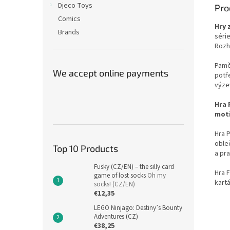
Djeco Toys
Pro
Comics
Hry 
Brands
série
Rozh
Pamě
We accept online payments
potře
výze
Hra 
moti
Hra 
obleč
Top 10 Products
a pra
Fusky (CZ/EN) – the silly card
Hra 
game of lost socks
Oh my
kartá
socks! (CZ/EN)
€12,35
LEGO Ninjago: Destiny’s Bounty
Adventures (CZ)
€38,25