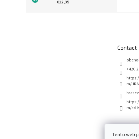
€12,35
F
o
o
t
e
Contact
r
obcho
+420 2
https:
m/HRA
hrascz
https:
m/c/H
Tento web p