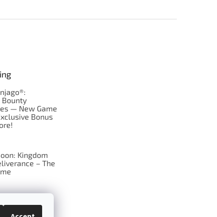
ing
njago®:
s Bounty
res — New Game
Exclusive Bonus
ore!
oon: Kingdom
liverance – The
ame
 just Tic-Tac-Toe
se?
Accept