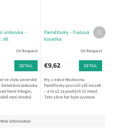
Next
í únikovka -
Paměťovky - Fialová
product
. díl
kosatka
On Request
On Request
€9,62
DETAIL
DETAIL
gie ve stylu severské
Hry z edice Mozkovna.
. Detektivní únikovka
Paměťovky procvičí váš mozek
xní herní trilogie,
– a to už za pouhých 15 minut.
odně není vhodná
Tato série her byla vyvinuta
ebo citlivé jedince.
zkušenými herními designéry a
í,...
testovali ji vědci z oboru
neurologie.
ther information