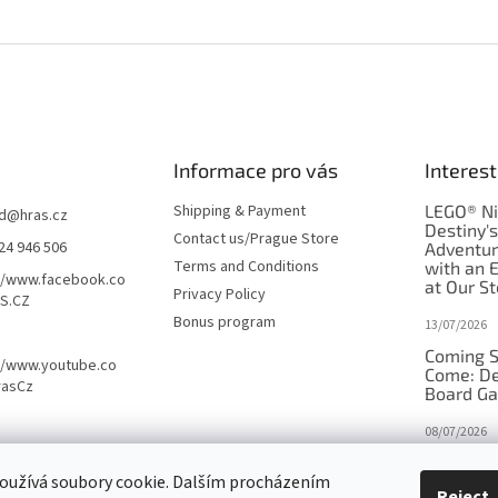
Informace pro vás
Interest
Shipping & Payment
LEGO® Ni
d
@
hras.cz
Destiny'
Contact us/Prague Store
24 946 506
Adventu
Terms and Conditions
with an 
//www.facebook.co
at Our St
Privacy Policy
S.CZ
Bonus program
13/07/2026
Coming S
//www.youtube.co
Come: De
rasCz
Board G
08/07/2026
Is Orbito
oužívá soubory cookie. Dalším procházením
in disgui
Reject