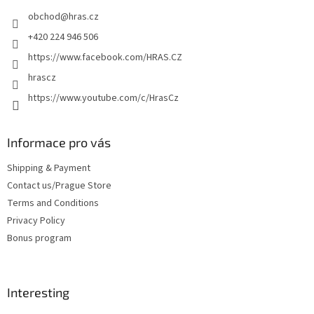
e
obchod
@
hras.cz
r
+420 224 946 506
https://www.facebook.com/HRAS.CZ
hrascz
https://www.youtube.com/c/HrasCz
Informace pro vás
Shipping & Payment
Contact us/Prague Store
Terms and Conditions
Privacy Policy
Bonus program
Interesting