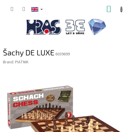
Skip
SHOPP
to
content
CART
Šachy DE LUXE
6039699
Brand:
PIATNIK