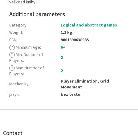
velikosti knihy.
Additional parameters
Category
:
Logical and abstract games
Weight
:
1.1 kg
EAN
:
9001890638985
?
Minimum Age
:
6+
?
Min. Number of
2
Players
:
?
Max. Number of
2
Players
:
Player Elimination, Grid
Mechaniky
:
Movement
jazyk
:
bez textu
F
o
o
t
Contact