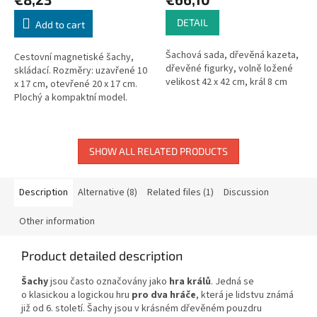
DETAIL
Add to cart
Šachová sada, dřevěná kazeta,
Cestovní magnetiské šachy,
dřevěné figurky, volně ložené
skládací. Rozměry: uzavřené 10
velikost 42 x 42 cm, král 8 cm
x 17 cm, otevřené 20 x 17 cm.
Plochý a kompaktní model.
SHOW ALL RELATED PRODUCTS
Description
Alternative (8)
Related files (1)
Discussion
Other information
Product detailed description
Šachy
jsou často označovány jako
hra králů
. Jedná se
o klasickou a logickou hru
pro dva hráče
, která je lidstvu známá
již od 6. století. Šachy jsou v krásném dřevěném pouzdru