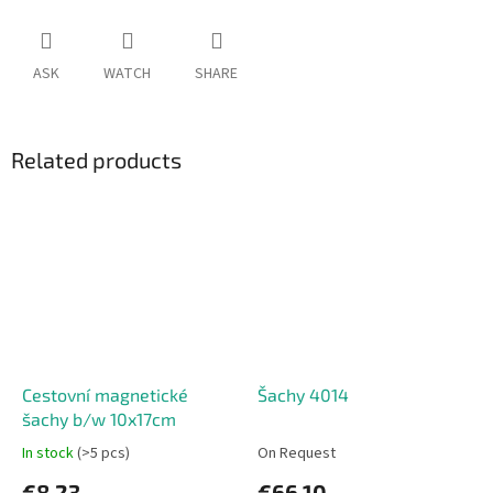
ASK
WATCH
SHARE
Related products
Cestovní magnetické
Šachy 4014
šachy b/w 10x17cm
In stock
(>5 pcs)
On Request
€8,23
€66,10