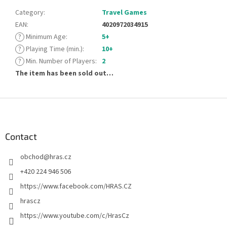
Category
:
Travel Games
EAN
:
4020972034915
?
Minimum Age
:
5+
?
Playing Time (min.)
:
10+
?
Min. Number of Players
:
2
The item has been sold out…
F
o
o
t
Contact
e
obchod
@
hras.cz
r
+420 224 946 506
https://www.facebook.com/HRAS.CZ
hrascz
https://www.youtube.com/c/HrasCz