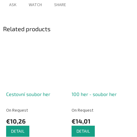
ASK
WATCH
SHARE
Related products
Cestovní soubor her
100 her - soubor her
On Request
On Request
€10,26
€14,01
DETAIL
DETAIL