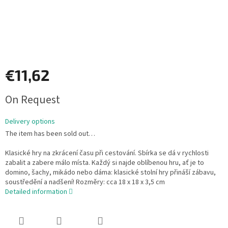
€11,62
Measure
On Request
price:
Delivery options
The item has been sold out…
Klasické hry na zkrácení času při cestování. Sbírka se dá v rychlosti
zabalit a zabere málo místa. Každý si najde oblíbenou hru, ať je to
domino, šachy, mikádo nebo dáma: klasické stolní hry přináší zábavu,
soustředění a nadšení! Rozměry: cca 18 x 18 x 3,5 cm
Detailed information