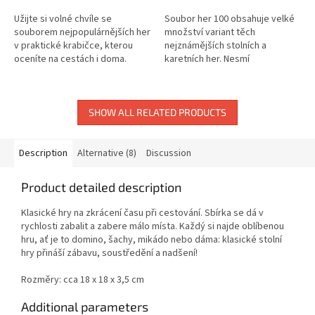
Užijte si volné chvíle se
Soubor her 100 obsahuje velké
souborem nejpopulárnějších her
množství variant těch
v praktické krabičce, kterou
nejznámějších stolních a
oceníte na cestách i doma.
karetních her. Nesmí
samozřejmě chybět tak klasické
hry jako Dáma, Mlýn nebo
Člověče. Všechny herní...
SHOW ALL RELATED PRODUCTS
Description
Alternative (8)
Discussion
Product detailed description
Klasické hry na zkrácení času při cestování. Sbírka se dá v
rychlosti zabalit a zabere málo místa. Každý si najde oblíbenou
hru, ať je to domino, šachy, mikádo nebo dáma: klasické stolní
hry přináší zábavu, soustředění a nadšení!
Rozměry: cca 18 x 18 x 3,5 cm
Additional parameters