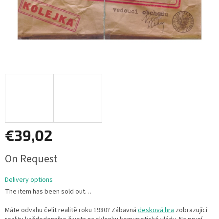
€39,02
Measure
On Request
price:
Delivery options
The item has been sold out…
Máte odvahu čelit realitě roku 1980? Zábavná
desková hra
zobrazující