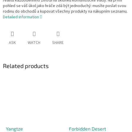
realitu každodenního života na sklonku komunistické vlády. Na první
pohled se váš úkol jako hráče zdá být jednoduchý: musíte poslat svou
rodinu do obchodů a kupovat všechny produkty na nákupním seznamu.
Detailed information
ASK
WATCH
SHARE
Related products
Yangtze
Forbidden Desert