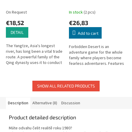
On Request
In stock
(2 pcs)
€18,52
€26,83
DETAIL
Add to cart
The Yangtze, Asia's longest
Forbidden Desert is an
river, has long been a vital trade
adventure game for the whole
route. A powerful family of the
family where players become
Qing dynasty uses it to conduct
fearless adventurers. Features
their commercial empire.
innovative mechanics like a
constantly shifting desert and
rising...
SHOW ALL RELATED PRODUCTS
Description
Alternative (8)
Discussion
Product detailed description
Máte odvahu čelit realitě roku 1980?