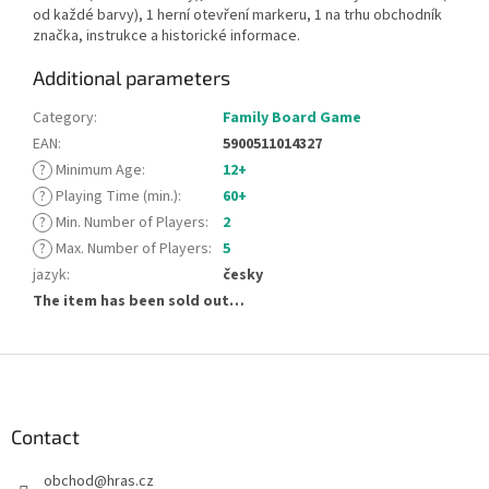
od každé barvy), 1 herní otevření markeru, 1 na trhu obchodník
značka, instrukce a historické informace.
Additional parameters
Category
:
Family Board Game
EAN
:
5900511014327
?
Minimum Age
:
12+
?
Playing Time (min.)
:
60+
?
Min. Number of Players
:
2
?
Max. Number of Players
:
5
jazyk
:
česky
The item has been sold out…
F
o
o
t
Contact
e
obchod
@
hras.cz
r