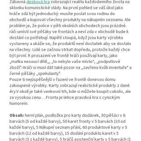
Zábavná
desková hra
zobrazující realitu každodenního života na
sklonku komunistické vlády. Na první pohled se váš úkol jako
hráče zdá být jednoduchý: musíte poslat svou rodinu do
obchodů a kupovat všechny produkty na nákupním seznamu. Ale
problém je, že police v pěti okolních obchodech jsou prázdné.
ráči umístí své pěšáky ve frontách a neví zda v obchodě bude k
dostání co potřebují. Napětí stoupá, když jsou karty výrobku
vystaveny a ukáže se, že produktů není dostatek aby se dostalo
na všechny. Lidé se začnou strkat dopředu, protože každý chce
být první. K prosazení ve frontě hráči používají karty, jako
„matka nesoucí dítě„, „to nebylo vaše místo“, „podpultové
zboží". Hráči si musí dát také pozor na „zavřeno kvůli inventuře" a
černé pěšáky „spekulanty".
Pouze ti nejúspěšnější v řazení ve frontě donesou domu
zakoupené výrobky. Karty zobrazují realistické produkty z dané
éry.V okolí je také venkovní trh, kde si můžete koupit cokoliv, ale
za vysokou cenu …Fronta je lehce pravdivá hra s cynickým
humorem.
Obsah:
herní plán, podložka pro karty dodávek, 30 pěšáci v 6
barvách (5 od každé barvy), 50 karet fronty v 5 barvách (10 od
každé barvy), 5 Nákupní seznam přání, 60 produktové karty v 5
barvách (12 od každé barvy), 15 dodání produktu karet v 5
barvách (3 z každé barvy), 5 hráčů asistenční karty v 5 barvách (1