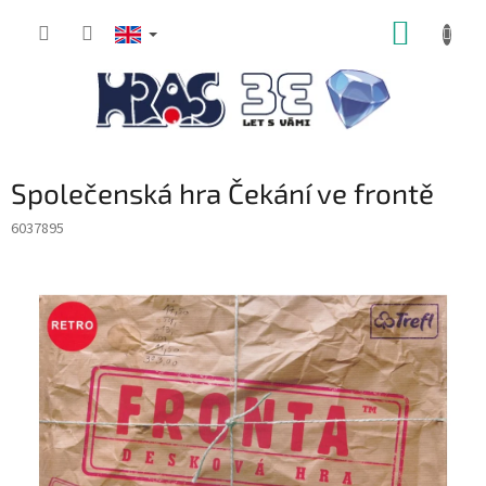
Skip
SHOPP
to
content
CART
Společenská hra Čekání ve frontě
6037895