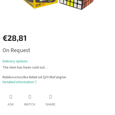
€28,81
Measure
On Request
price:
Delivery options
The item has been sold out…
Rubikova kostka 6x6x6 od QiYi MoFangGe.
Detailed information
ASK
WATCH
SHARE