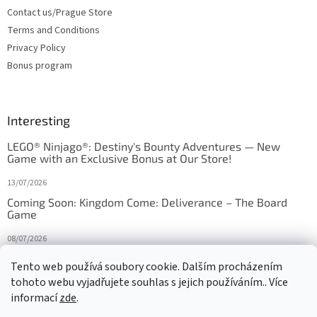
Contact us/Prague Store
Terms and Conditions
Privacy Policy
Bonus program
Interesting
LEGO® Ninjago®: Destiny's Bounty Adventures — New
Game with an Exclusive Bonus at Our Store!
13/07/2026
Coming Soon: Kingdom Come: Deliverance – The Board
Game
08/07/2026
Is Orbito just Tic-Tac-Toe in disguise?
Tento web používá soubory cookie. Dalším procházením
tohoto webu vyjadřujete souhlas s jejich používáním.. Více
27/10/2025
informací
zde
.