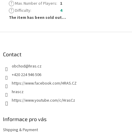
?
Max. Number of Players
:
1
?
Difficulty
:
4
The item has been sold out…
F
o
o
t
Contact
e
obchod
@
hras.cz
r
+420 224 946 506
https://www.facebook.com/HRAS.CZ
hrascz
https://www.youtube.com/c/HrasCz
Informace pro vás
Shipping & Payment