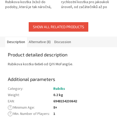
Rubikova kostka 3x3x3 do
rychlostní kostka pro jakoukoli
podoby, která je tak náročná,
úroveň, od začátečníků až po
jak je to jen možné a zároveň
profesionály. Rozměry: 65 x 65 x
umožní pouze jedno řešení.
65 mm.
Dvě...
SHOW ALL RELATED PRODUCTS
Description
Alternative (8)
Discussion
Product detailed description
Rubikova kostka 6x6x6 od QiYi MoFangGe.
Additional parameters
Category
:
Rubiks
Weight
:
0.2 kg
EAN
:
6948154230642
?
Minimum Age
:
8+
?
Min. Number of Players
:
1