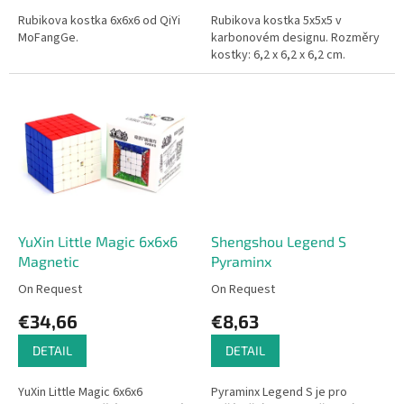
Rubikova kostka 6x6x6 od QiYi
Rubikova kostka 5x5x5 v
MoFangGe.
karbonovém designu. Rozměry
kostky: 6,2 x 6,2 x 6,2 cm.
YuXin Little Magic 6x6x6
Shengshou Legend S
Magnetic
Pyraminx
On Request
On Request
€34,66
€8,63
DETAIL
DETAIL
YuXin Little Magic 6x6x6
Pyraminx Legend S je pro