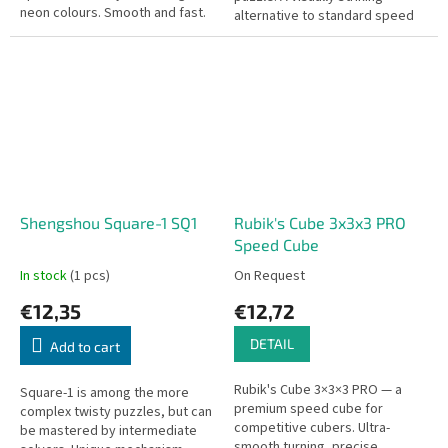
neon colours. Smooth and fast.
alternative to standard speed
cubes.
Shengshou Square-1 SQ1
Rubik's Cube 3x3x3 PRO
Speed Cube
In stock
(1 pcs)
On Request
€12,35
€12,72
DETAIL
Add to cart
Rubik's Cube 3×3×3 PRO — a
Square-1 is among the more
premium speed cube for
complex twisty puzzles, but can
competitive cubers. Ultra-
be mastered by intermediate
smooth turning, precise