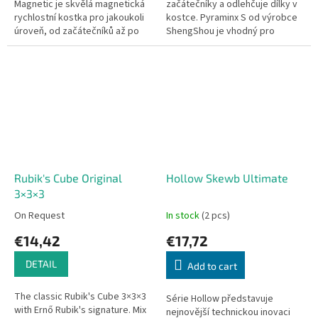
Magnetic je skvělá magnetická
začátečníky a odlehčuje dílky v
rychlostní kostka pro jakoukoli
kostce. Pyraminx S od výrobce
úroveň, od začátečníků až po
ShengShou je vhodný pro
profesionály. Rozměry: 65 x 65 x
začátečníky, kteří se chtějí
65 mm.
hlavolam naučit nebo chtějí
hlavolam...
Rubik's Cube Original
Hollow Skewb Ultimate
3×3×3
On Request
In stock
(2 pcs)
€14,42
€17,72
DETAIL
Add to cart
The classic Rubik's Cube 3×3×3
Série Hollow představuje
with Ernő Rubik's signature. Mix
nejnovější technickou inovaci