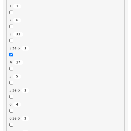
1
1
2
6
3
31
3 ze 6
1
4
17
5
5
5 ze 6
2
6
4
6 ze 6
3