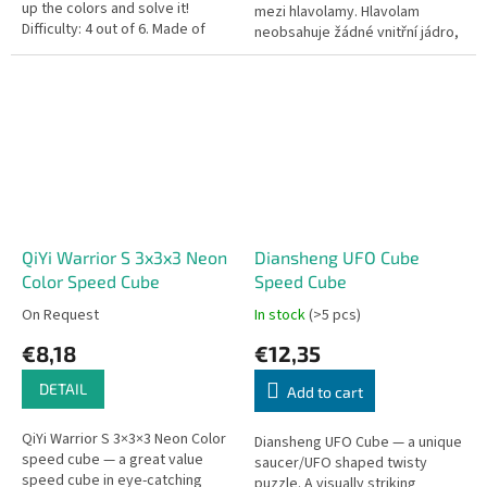
up the colors and solve it!
mezi hlavolamy. Hlavolam
Difficulty: 4 out of 6. Made of
neobsahuje žádné vnitřní jádro,
plastic.
takže můžete sledovat, jak se
segmenty pohybují.
QiYi Warrior S 3x3x3 Neon
Diansheng UFO Cube
Color Speed Cube
Speed Cube
On Request
In stock
(>5 pcs)
€8,18
€12,35
DETAIL
Add to cart
QiYi Warrior S 3×3×3 Neon Color
Diansheng UFO Cube — a unique
speed cube — a great value
saucer/UFO shaped twisty
speed cube in eye-catching
puzzle. A visually striking