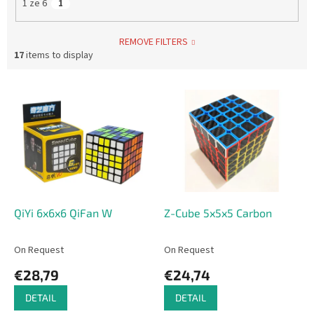
1 ze 6
1
REMOVE FILTERS
17
items to display
L
i
s
t
o
f
p
r
o
QiYi 6x6x6 QiFan W
Z-Cube 5x5x5 Carbon
d
u
On Request
On Request
c
€28,79
€24,74
t
s
DETAIL
DETAIL