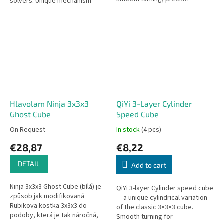
solvers. Unique mechanism
adjustment system.
prevents loosening.
Hlavolam Ninja 3x3x3
QiYi 3-Layer Cylinder
Ghost Cube
Speed Cube
On Request
In stock
(4 pcs)
€28,87
€8,22
DETAIL
Add to cart
Ninja 3x3x3 Ghost Cube (bílá) je
QiYi 3-layer Cylinder speed cube
způsob jak modifikovaná
— a unique cylindrical variation
Rubikova kostka 3x3x3 do
of the classic 3×3×3 cube.
podoby, která je tak náročná,
Smooth turning for