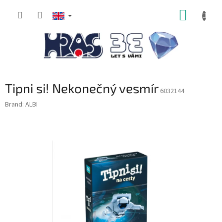
Skip
SHOPP
to
content
CART
Tipni si! Nekonečný vesmír
6032144
Brand:
ALBI