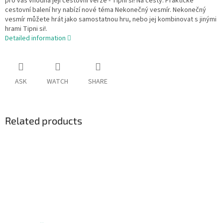
pro vás vhodná její cestovní verze - Tipni si! Na cesty. Praktické
cestovní balení hry nabízí nové téma Nekonečný vesmír. Nekonečný
vesmír můžete hrát jako samostatnou hru, nebo jej kombinovat s jinými
hrami Tipni si!.
Detailed information
ASK
WATCH
SHARE
Related products