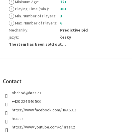
?
Minimum Age
:
12+
?
Playing Time (min.)
:
30+
?
Min. Number of Players
:
3
?
Max. Number of Players
:
6
Mechaniky
:
Predictive Bid
jazyk
:
česky
The item has been sold out…
F
o
o
t
Contact
e
obchod
@
hras.cz
r
+420 224 946 506
https://www.facebook.com/HRAS.CZ
hrascz
https://www.youtube.com/c/HrasCz