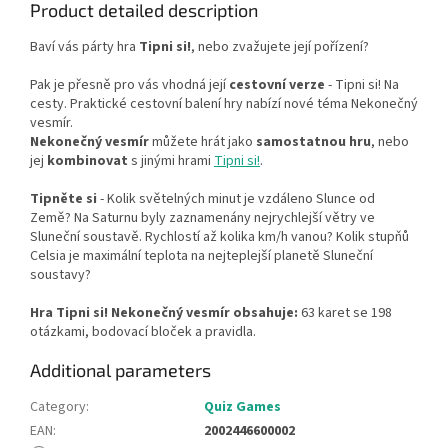
Product detailed description
Baví vás párty hra
Tipni si!
, nebo zvažujete její pořízení?
Pak je přesně pro vás vhodná její
cestovní verze
- Tipni si! Na
cesty. Praktické cestovní balení hry nabízí nové téma Nekonečný
vesmír.
Nekonečný vesmír
můžete hrát jako
samostatnou hru
, nebo
jej
kombinovat
s jinými hrami
Tipni si!
.
Tipněte si
- Kolik světelných minut je vzdáleno Slunce od
Země? Na Saturnu byly zaznamenány nejrychlejší větry ve
Sluneční soustavě. Rychlostí až kolika km/h vanou? Kolik stupňů
Celsia je maximální teplota na nejteplejší planetě Sluneční
soustavy?
Hra Tipni si! Nekonečný vesmír obsahuje:
63 karet se 198
otázkami, bodovací bloček a pravidla.
Additional parameters
Category
:
Quiz Games
EAN
:
2002446600002