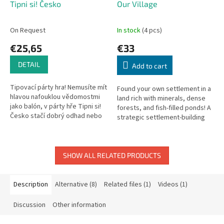
Tipni si! Česko
Our Village
On Request
In stock
(4 pcs)
€25,65
€33
DETAIL
Add to cart
Tipovací párty hra! Nemusíte mít
Found your own settlement in a
hlavou nafouklou vědomostmi
land rich with minerals, dense
jako balón, v párty hře Tipni si!
forests, and fish-filled ponds! A
Česko stačí dobrý odhad nebo
strategic settlement-building
zkusit štěstí.
game.
SHOW ALL RELATED PRODUCTS
Description
Alternative (8)
Related files (1)
Videos (1)
Discussion
Other information