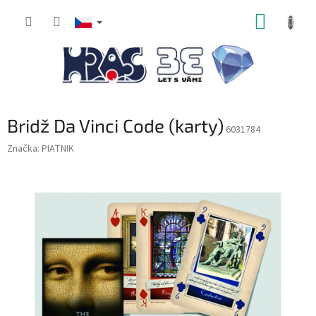
Přejít
NÁKUP
na
obsah
KOŠÍK
Bridž Da Vinci Code (karty)
6031784
Značka:
PIATNIK