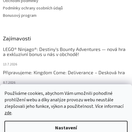
Obchodní podmínky
Podmínky ochrany osobních údajů
Bonusový program
Zajímavosti
LEGO® Ninjago®: Destiny's Bounty Adventures — nová hra
a exkluzivní bonus u nás v obchodě!
13.7.2026
Připravujeme: Kingdom Come: Deliverance – Desková hra
8.7.2026
Nejlepší deskové hry: výběr, který frčí v celém Česku
Používáme cookies, abychom Vám umožnili pohodlné
prohlížení webu a díky analýze provozu webu neustále
18.6.2026
zlepšovali jeho funkce, výkon a použitelnost. Více informací
zde
.
Vytvořil Shoptet
Nastavení