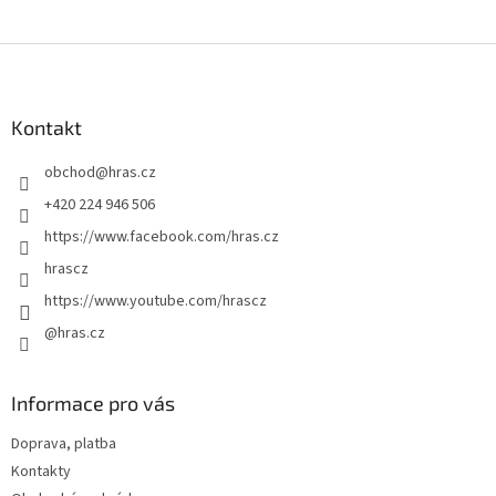
Z
á
p
a
Kontakt
t
obchod
@
hras.cz
í
+420 224 946 506
https://www.facebook.com/hras.cz
hrascz
https://www.youtube.com/hrascz
@hras.cz
Informace pro vás
Doprava, platba
Kontakty