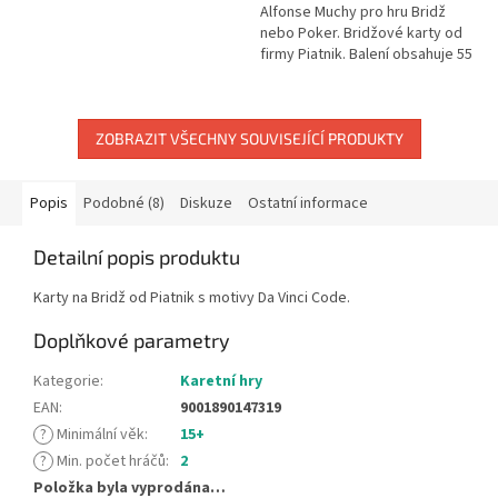
Alfonse Muchy pro hru Bridž
nebo Poker. Bridžové karty od
firmy Piatnik. Balení obsahuje 55
listů. Luxusní hrací karty od
Piatnika se vyznačují nejvyšší...
ZOBRAZIT VŠECHNY SOUVISEJÍCÍ PRODUKTY
Popis
Podobné (8)
Diskuze
Ostatní informace
Detailní popis produktu
Karty na Bridž od Piatnik s motivy Da Vinci Code.
Doplňkové parametry
Kategorie
:
Karetní hry
EAN
:
9001890147319
?
Minimální věk
:
15+
?
Min. počet hráčů
:
2
Položka byla vyprodána…