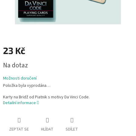
23 Kč
Měrná
Na dotaz
cena:
Možnosti doručení
Položka byla vyprodána…
Karty na Bridž od Piatnik s motivy Da Vinci Code.
Detailní informace
ZEPTAT SE
HLÍDAT
SDÍLET