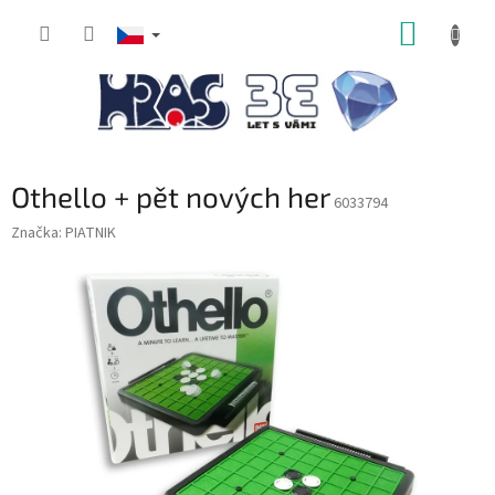
Přejít
NÁKUP
na
obsah
KOŠÍK
Othello + pět nových her
6033794
Značka:
PIATNIK