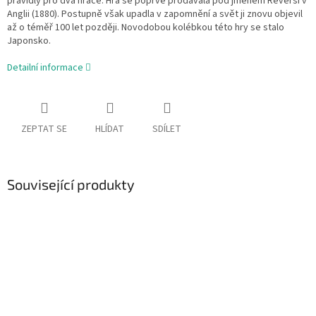
pravidly pro dva hráče. Hra se poprvé prodávala pod jménem Reversi v
Anglii (1880). Postupně však upadla v zapomnění a svět ji znovu objevil
až o téměř 100 let později. Novodobou kolébkou této hry se stalo
Japonsko.
Detailní informace
ZEPTAT SE
HLÍDAT
SDÍLET
Související produkty