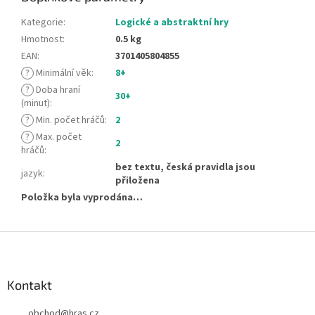
Kategorie
:
Logické a abstraktní hry
Hmotnost
:
0.5 kg
EAN
:
3701405804855
?
Minimální věk
:
8+
?
Doba hraní
30+
(minut)
:
?
Min. počet hráčů
:
2
?
Max. počet
2
hráčů
:
bez textu, česká pravidla jsou
jazyk
:
přiložena
Položka byla vyprodána…
Z
á
p
a
Kontakt
t
obchod
@
hras.cz