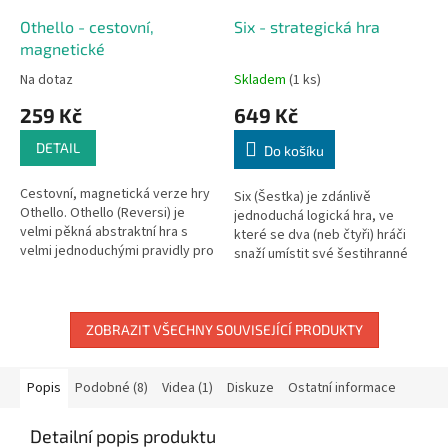
Othello - cestovní,
Six - strategická hra
magnetické
Na dotaz
Skladem
(1 ks)
259 Kč
649 Kč
DETAIL
Do košíku
Cestovní, magnetická verze hry
Six (Šestka) je zdánlivě
Othello. Othello (Reversi) je
jednoduchá logická hra, ve
velmi pěkná abstraktní hra s
které se dva (neb čtyři) hráči
velmi jednoduchými pravidly pro
snaží umístit své šestihranné
dva hráče. Hra se poprvé
dřevěné kameny. Hráči se snaží
prodávala pod jménem
vytvořit jeden z vítězných
Reversi...
tvarů...
ZOBRAZIT VŠECHNY SOUVISEJÍCÍ PRODUKTY
Popis
Podobné (8)
Videa (1)
Diskuze
Ostatní informace
Detailní popis produktu