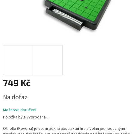
749 Kč
Měrná
Na dotaz
cena:
Možnosti doručení
Položka byla vyprodána…
Othello (Reversi) je velmi pěkná abstraktní hra s velmi jednoduchými