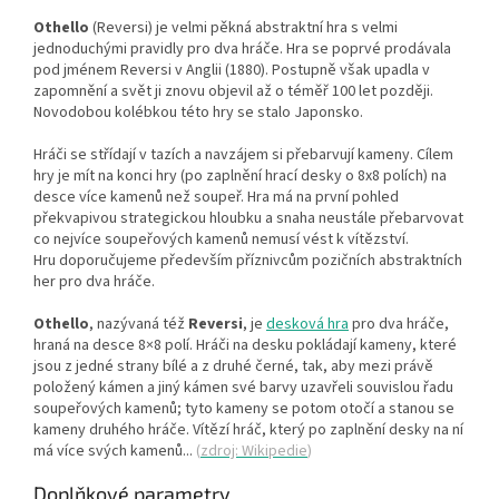
Othello
(Reversi) je velmi pěkná abstraktní hra s velmi
jednoduchými pravidly pro dva hráče. Hra se poprvé prodávala
pod jménem Reversi v Anglii (1880). Postupně však upadla v
zapomnění a svět ji znovu objevil až o téměř 100 let později.
Novodobou kolébkou této hry se stalo Japonsko.
Hráči se střídají v tazích a navzájem si přebarvují kameny. Cílem
hry je mít na konci hry (po zaplnění hrací desky o 8x8 polích) na
desce více kamenů než soupeř. Hra má na první pohled
překvapivou strategickou hloubku a snaha neustále přebarvovat
co nejvíce soupeřových kamenů nemusí vést k vítězství.
Hru doporučujeme především příznivcům pozičních abstraktních
her pro dva hráče.
Othello
, nazývaná též
Reversi
, je
desková hra
pro dva hráče,
hraná na desce 8×8 polí. Hráči na desku pokládají kameny, které
jsou z jedné strany bílé a z druhé černé, tak, aby mezi právě
položený kámen a jiný kámen své barvy uzavřeli souvislou řadu
soupeřových kamenů; tyto kameny se potom otočí a stanou se
kameny druhého hráče. Vítězí hráč, který po zaplnění desky na ní
má více svých kamenů...
(
zdroj: Wikipedie
)
Doplňkové parametry