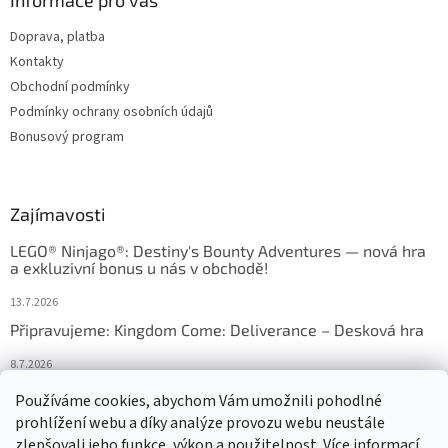
Doprava, platba
Kontakty
Obchodní podmínky
Podmínky ochrany osobních údajů
Bonusový program
Zajímavosti
LEGO® Ninjago®: Destiny's Bounty Adventures — nová hra
a exkluzivní bonus u nás v obchodě!
13.7.2026
Připravujeme: Kingdom Come: Deliverance – Desková hra
8.7.2026
Nejlepší deskové hry: výběr, který frčí v celém Česku
Používáme cookies, abychom Vám umožnili pohodlné
prohlížení webu a díky analýze provozu webu neustále
18.6.2026
zlepšovali jeho funkce, výkon a použitelnost. Více informací