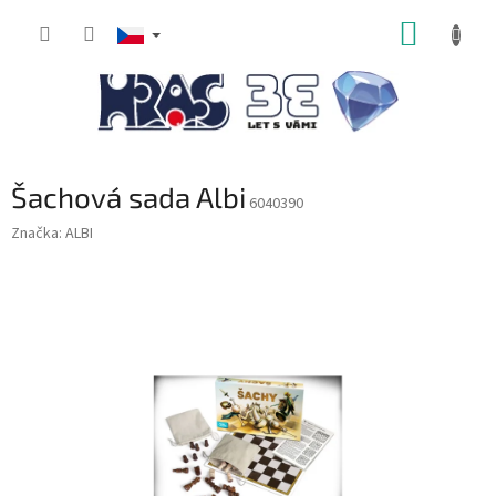
Přejít
NÁKUP
na
obsah
KOŠÍK
Šachová sada Albi
6040390
Značka:
ALBI