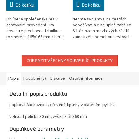
Do košíku
Do košíku
Oblíbená společenská hra v
Nechte svou mysl na cestách
cestovním provedení. Hra
odpočívat, ale ne úplně zahálet.
obsahuje plechovou tabulku o
S tréninkem mozkových závitů
rozměrech 165x165 mm a herní
vám skvěle pomohou cestovní
kameny s potiskem podlepené
šachy. Šachovnice a sada
magnetem. Rozměry kamenů
figurek v kompaktní velikosti
jsou 15x7mm.
se...
ZOBRAZIT VŠECHNY SOUVISEJÍCÍ PRODUKTY
Popis
Podobné (8)
Diskuze
Ostatní informace
Detailní popis produktu
papírová šachovnice, dřevěné figurky v plátěném pytlíku
velikost políčka 30mm, výška krále 60 mm
Doplňkové parametry