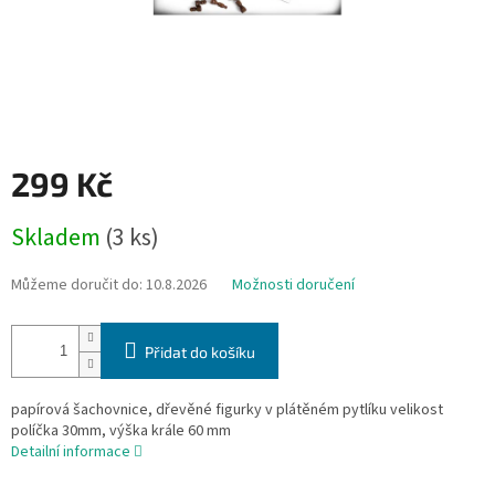
299 Kč
Měrná
Skladem
(3 ks)
cena:
Můžeme doručit do:
10.8.2026
Možnosti doručení
Přidat do košíku
papírová šachovnice, dřevěné figurky v plátěném pytlíku velikost
políčka 30mm, výška krále 60 mm
Detailní informace