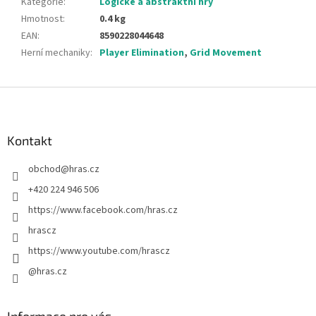
Kategorie
:
Logické a abstraktní hry
Hmotnost
:
0.4 kg
EAN
:
8590228044648
Herní mechaniky
:
Player Elimination
,
Grid Movement
Z
á
p
a
Kontakt
t
obchod
@
hras.cz
í
+420 224 946 506
https://www.facebook.com/hras.cz
hrascz
https://www.youtube.com/hrascz
@hras.cz
Informace pro vás