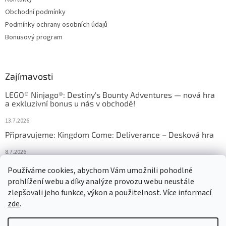
Obchodní podmínky
Podmínky ochrany osobních údajů
Bonusový program
Zajímavosti
LEGO® Ninjago®: Destiny's Bounty Adventures — nová hra
a exkluzivní bonus u nás v obchodě!
13.7.2026
Připravujeme: Kingdom Come: Deliverance – Desková hra
8.7.2026
Nejlepší deskové hry: výběr, který frčí v celém Česku
Používáme cookies, abychom Vám umožnili pohodlné
prohlížení webu a díky analýze provozu webu neustále
18.6.2026
zlepšovali jeho funkce, výkon a použitelnost. Více informací
zde
.
Vytvořil Shoptet