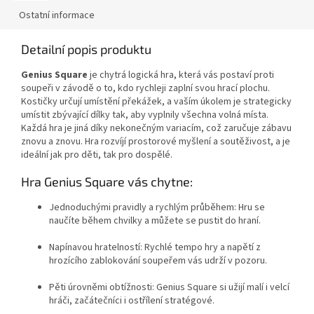
Ostatní informace
Detailní popis produktu
Genius Square
je chytrá logická hra, která vás postaví proti
soupeři v závodě o to, kdo rychleji zaplní svou hrací plochu.
Kostičky určují umístění překážek, a vaším úkolem je strategicky
umístit zbývající dílky tak, aby vyplnily všechna volná místa.
Každá hra je jiná díky nekonečným variacím, což zaručuje zábavu
znovu a znovu. Hra rozvíjí prostorové myšlení a soutěživost, a je
ideální jak pro děti, tak pro dospělé.
Hra Genius Square vás chytne:
Jednoduchými pravidly a rychlým průběhem: Hru se
naučíte během chvilky a můžete se pustit do hraní.
Napínavou hratelností: Rychlé tempo hry a napětí z
hrozícího zablokování soupeřem vás udrží v pozoru.
Pěti úrovněmi obtížnosti: Genius Square si užijí malí i velcí
hráči, začátečníci i ostřílení stratégové.