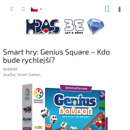
Přejít
NÁKUP
na
obsah
KOŠÍK
Smart hry: Genius Square – Kdo
bude rychlejší?
6043849
Značka:
Smart Games