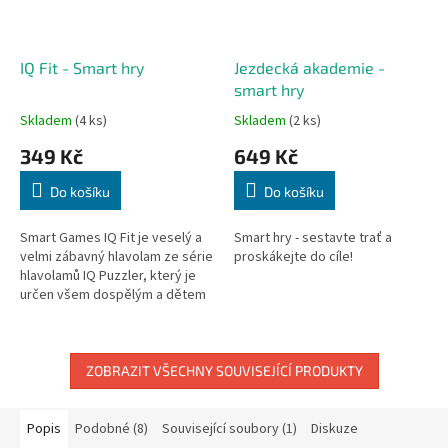
IQ Fit - Smart hry
Jezdecká akademie -
smart hry
Skladem
(4 ks)
Skladem
(2 ks)
349 Kč
649 Kč
Do košíku
Do košíku
Smart Games IQ Fit je veselý a
Smart hry - sestavte trať a
velmi zábavný hlavolam ze série
proskákejte do cíle!
hlavolamů IQ Puzzler, který je
určen všem dospělým a dětem
od 6 let věku. Všechny 3D dílky
musíte na 2D hrací...
ZOBRAZIT VŠECHNY SOUVISEJÍCÍ PRODUKTY
Popis
Podobné (8)
Související soubory (1)
Diskuze