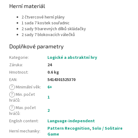
Herní materiál
2 čtvercové herní plány
1 sada 7 kostek souřadnic
2 sady 9 barevných dílků skládačky
2 sady 7 blokovacích válečků
Doplňkové parametry
Kategorie
:
Logické a abstraktní hry
Záruka
:
24
Hmotnost
:
0.6 kg
EAN
:
5414301525370
?
Minimální věk
:
6+
?
Min. počet
1
hráčů
:
?
Max. počet
2
hráčů
:
English content
:
Language-independent
Pattern Recognition
,
Solo / Solitaire
Herní mechaniky
:
Game