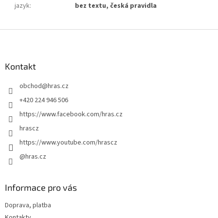
jazyk
:
bez textu, česká pravidla
Z
á
p
a
Kontakt
t
obchod
@
hras.cz
í
+420 224 946 506
https://www.facebook.com/hras.cz
hrascz
https://www.youtube.com/hrascz
@hras.cz
Informace pro vás
Doprava, platba
Kontakty