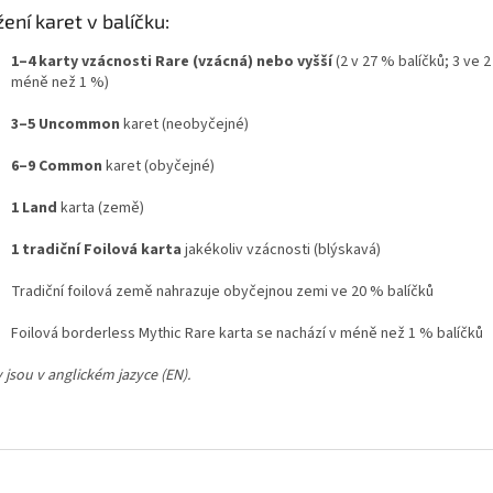
žení karet v balíčku:
1–4 karty vzácnosti Rare (vzácná) nebo vyšší
(2 v 27 % balíčků; 3 ve 2
méně než 1 %)
3–5 Uncommon
karet (neobyčejné)
6–9 Common
karet (obyčejné)
1 Land
karta (země)
1 tradiční Foilová karta
jakékoliv vzácnosti (blýskavá)
Tradiční foilová země nahrazuje obyčejnou zemi ve 20 % balíčků
Foilová borderless Mythic Rare karta se nachází v méně než 1 % balíčků
 jsou v anglickém jazyce (EN).