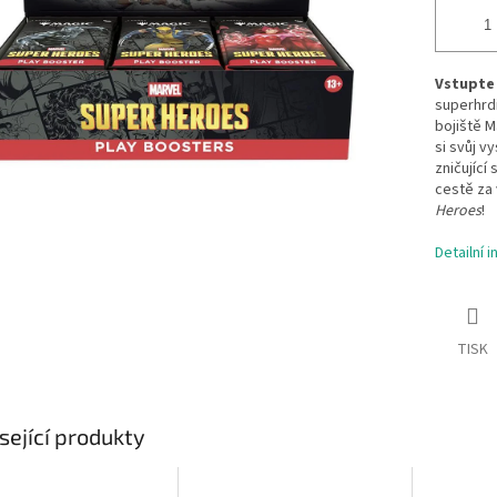
Vstupte 
superhrd
bojiště M
si svůj v
zničující
cestě za
Heroes
!
Detailní 
TISK
sející produkty