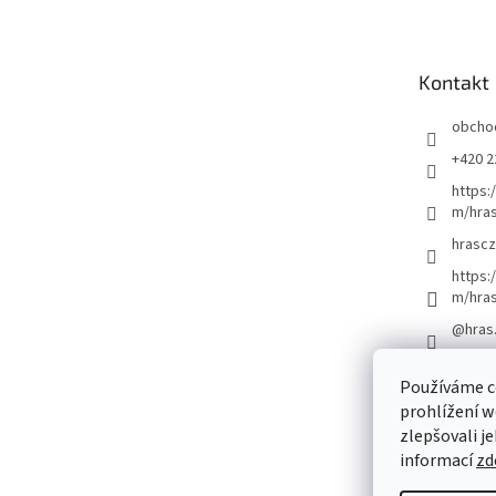
p
a
t
Kontakt
í
obcho
+420 2
https:
m/hras
hrascz
https:
m/hra
@hras
Používáme c
prohlížení w
zlepšovali j
informací
zd