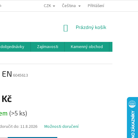
CZK
Čeština
MÍNKY OCHRANY OSOBNÍCH ÚDAJŮ
BONUSOVÝ PROGRAM
Přihlášení
NÁKUPNÍ
Prázdný košík
KOŠÍK
edobjednávky
Zajímavosti
Kamenný obchod
Značky
– EN
6045613
 Kč
dem
(>5 ks)
oručit do:
11.8.2026
Možnosti doručení