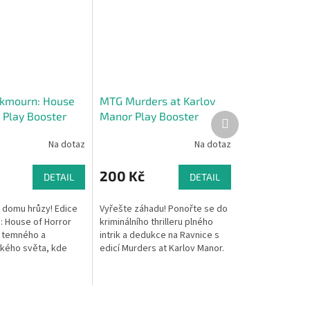
kmourn: House
MTG Murders at Karlov
 Play Booster
Manor Play Booster
Další
produkt
Na dotaz
Na dotaz
200 Kč
DETAIL
DETAIL
 domu hrůzy! Edice
Vyřešte záhadu! Ponořte se do
 House of Horror
kriminálního thrilleru plného
 temného a
intrik a dedukce na Ravnice s
kého světa, kde
edicí Murders at Karlov Manor.
skrývá tajemství a
Tento Play Booster je vaší
 dveřmi čeká děsivá
vstupenkou k rozpletení...