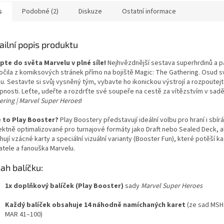
s
Podobné (2)
Diskuze
Ostatní informace
ailní popis produktu
pte do světa Marvelu v plné síle!
Nejhvězdnější sestava superhrdinů a 
očila z komiksových stránek přímo na bojiště Magic: The Gathering. Osud sv
u. Sestavte si svůj vysněný tým, vybavte ho ikonickou výstrojí a rozpoutejte
pnosti. Leťte, udeřte a rozdrťte své soupeře na cestě za vítězstvím v sad
ering | Marvel Super Heroes
!
e to Play Booster?
Play Boostery představují ideální volbu pro hraní i sbírá
ektně optimalizované pro turnajové formáty jako Draft nebo Sealed Deck, a
ují vzácné karty a speciální vizuální varianty (Booster Fun), které potěší 
atele a fanouška Marvelu.
ah balíčku:
1x doplňkový balíček (Play Booster)
sady
Marvel Super Heroes
Každý balíček obsahuje 14 náhodně namíchaných karet
(ze sad MSH
MAR 41–100)