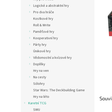
n
Logické a abstraktní hry
e
Pro dva hráče
l
Kostkové hry
Roll & Write
Paměťové hry
Kooperativní hry
Párty hry
Únikové hry
Vědomostní a kvízové hry
Doplňky
Hry na ven
Na cesty
Sólohry
Star Wars: The Deckbuilding Game
Hry na léto
Souvi
Karetní TCG
SWU