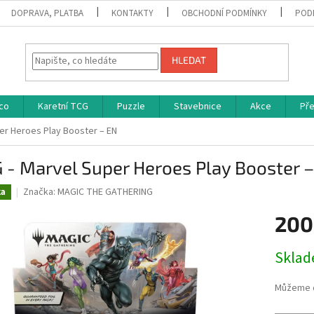
DOPRAVA, PLATBA
KONTAKTY
OBCHODNÍ PODMÍNKY
POD
HLEDAT
co
Karetní TCG
Puzzle
Stavebnice
Akce
Př
er Heroes Play Booster – EN
- Marvel Super Heroes Play Booster 
Značka:
MAGIC THE GATHERING
ka
200
Měrná
Skla
cena:
Můžeme d