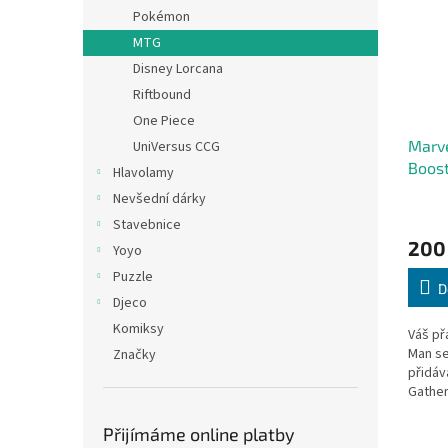
Pokémon
MTG
Disney Lorcana
Riftbound
One Piece
Marve
UniVersus CCG
Boost
Hlavolamy
Nevšední dárky
Stavebnice
200
Yoyo
Puzzle
D
Djeco
Komiksy
Váš př
Man se 
Značky
přidáv
Gather
Přijímáme online platby