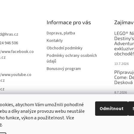
Informace pro vás
Zajímav
Doprava, platba
LEGO® Ni
d
@
hras.cz
Destiny'
Kontakty
24 946 506
Adventur
Obchodní podmínky
exkluzivn
//www.facebook.co
obchodě!
Podmínky ochrany osobních
.cz
údajů
13.7.2026
Bonusový program
Připravu
//www.youtube.co
Come: De
scz
Desková 
.cz
8.7.2026
Nejlepší 
ookies, abychom Vám umožnili pohodlné
výběr, kt
Odmítnout
ebu a díky analýze provozu webu neustále
Česku
eho funkce, výkon a použitelnost. Více
18.6.2026
e
.