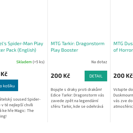
l's Spider-Man Play
MTG Tarkir: Dragonstorm
MTG Dus
er Pack (English)
Play Booster
of Horror
Skladem
(>5 ks)
Na dotaz
 Kč
200 Kč
200 Kč
DETAIL
o košíku
Bojujte s draky proti drakům!
Vstupte do
Edice Tarkir: Dragonstorm vás
Duskmourn:
átelský soused Spider-
zavede zpět na legendární
vás zve do
v té nejlepší chvíli
sféru Tarkir, kde se odehrává
atmosféric
á ke hře Magic: The
epický střet mezi draky a klany.
každý stín 
ing!
Zatímco mocné dračí bouře...
za každými
záhada....