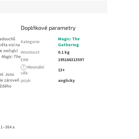
Doplňkové parametry
padouchů
Magic: The
Kategorie
:
ěta visí na
Gathering
 zničující
Hmotnost
:
0.1 kg
ě
Magic: The
EAN
:
195166313597
?
Minimální
13+
věk
:
ní. Jsou
le zároveň
jazyk
:
anglicky
každého
 1–384 a