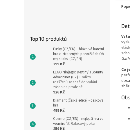
Popi
Det
Vstu
Top 10 produktů
vysk
vlásk
Fusky (CZ/EN) – bláznivá karetní
scho
hra o ztracených ponožkách
Oh
Gath
my socks! (CZ/EN)
299 Kč
Co j
LEGO Ninjago: Destiny’s Bounty
perf
Adventures (CZ)
+ mikro
obsah
rozšíření Ovladač do vydání
sběr
zásob na prodejně
926 Kč
Obs
Diamant (česká edice) - desková
hra
499 Kč
Cosmo (CZ/EN) - nejlepší hra ve
vesmíru
🚀 Raketový poker
259 Kč