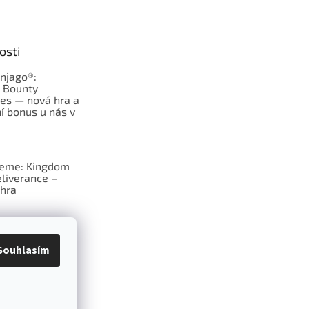
osti
njago®:
s Bounty
es — nová hra a
í bonus u nás v
jeme: Kingdom
liverance –
hra
deskové hry:
erý frčí v celém
Souhlasím