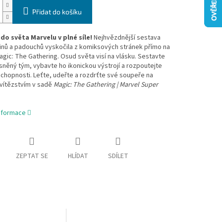
Přidat do košíku
do světa Marvelu v plné síle!
Nejhvězdnější sestava
inů a padouchů vyskočila z komiksových stránek přímo na
agic: The Gathering. Osud světa visí na vlásku. Sestavte
ysněný tým, vybavte ho ikonickou výstrojí a rozpoutejte
 schopnosti. Leťte, udeřte a rozdrťte své soupeře na
 vítězstvím v sadě
Magic: The Gathering | Marvel Super
informace
ZEPTAT SE
HLÍDAT
SDÍLET