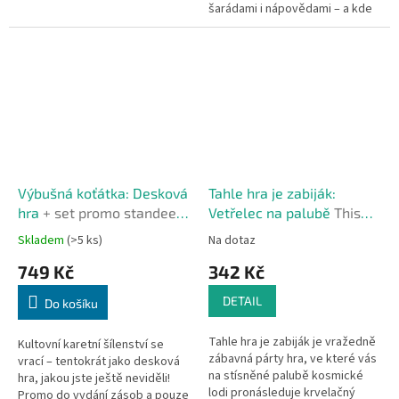
šarádami i nápovědami – a kde
vám může kdykoli vybouchnout
holub v ruce!
Výbušná koťátka: Desková
Tahle hra je zabiják:
hra
+ set promo standees
Vetřelec na palubě
This
do vydání zásob
Game Is KILLER CZ
Skladem
(>5 ks)
Na dotaz
749 Kč
342 Kč
DETAIL
Do košíku
Tahle hra je zabiják je vražedně
Kultovní karetní šílenství se
zábavná párty hra, ve které vás
vrací – tentokrát jako desková
na stísněné palubě kosmické
hra, jakou jste ještě neviděli!
lodi pronásleduje krvelačný
Promo do vydání zásob a pouze