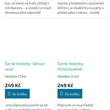
hra, ve které se hráči střídají v
smíchu a hudebních vzpomínek!
roli Maestra – a ostatní se snaží
HitStory je ideální hra na párty s
uhodnout jeho odpověď.
přáteli nebo rodinou – každá
skladba se stává výzvou a
zdrojem zábavy.
Černé historky: Sérioví
Černé historky:
vrazi
Hrůzostrašné!
Skladem
(2 ks)
Skladem
(1 ks)
249 Kč
249 Kč
Do košíku
Do košíku
Jste připraveni ponořit se do
Připravte se na pořádně