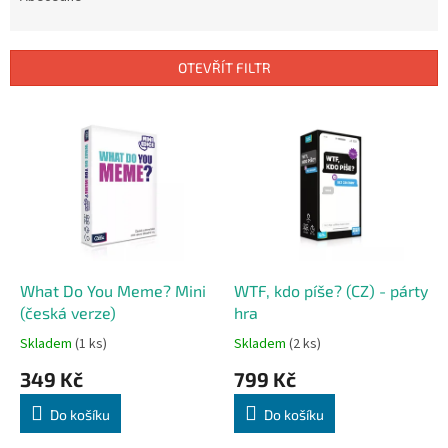
n
í
p
OTEVŘÍT FILTR
r
o
V
d
ý
u
p
k
i
t
s
ů
p
r
o
d
What Do You Meme? Mini
WTF, kdo píše? (CZ) - párty
u
(česká verze)
hra
k
Skladem
(1 ks)
Skladem
(2 ks)
t
349 Kč
799 Kč
ů
Do košíku
Do košíku