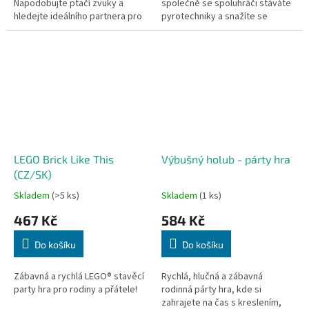
Napodobujte ptačí zvuky a
společně se spoluhráči stáváte
hledejte ideálního partnera pro
pyrotechniky a snažíte se
svá okřídlená esa.
zneškodnit bombu dřív, než
vybuchne. Každá mise přináší...
LEGO Brick Like This
Výbušný holub - párty hra
(CZ/SK)
Skladem
(>5 ks)
Skladem
(1 ks)
467 Kč
584 Kč
Do košíku
Do košíku
Zábavná a rychlá LEGO® stavěcí
Rychlá, hlučná a zábavná
party hra pro rodiny a přátele!
rodinná párty hra, kde si
zahrajete na čas s kreslením,