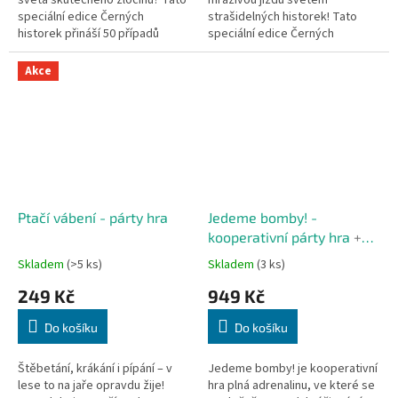
světa skutečného zločinu? Tato
mrazivou jízdu světem
speciální edice Černých
strašidelných historek! Tato
historek přináší 50 případů
speciální edice Černých
inspirovaných činy skutečných
historek obsahuje 50 příběhů
sériových vrahů. Každý příběh
plných duchů, tajemných
Akce
je...
zjevení, nehod s...
Ptačí vábení - párty hra
Jedeme bomby! -
kooperativní párty hra
+
promo 3 nové mise (do
Skladem
(>5 ks)
Skladem
(3 ks)
vydání zásob)
249 Kč
949 Kč
Do košíku
Do košíku
Štěbetání, krákání i pípání – v
Jedeme bomby! je kooperativní
lese to na jaře opravdu žije!
hra plná adrenalinu, ve které se