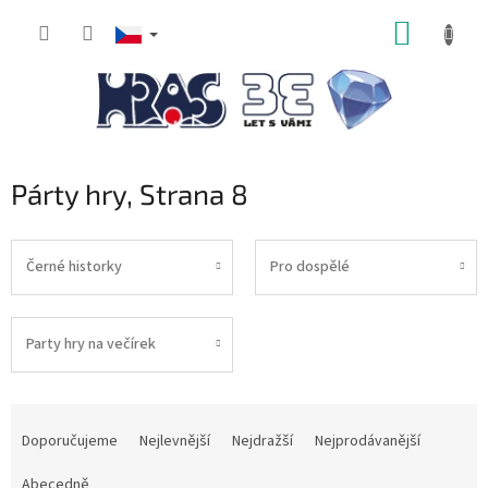
Přejít
NÁKUP
na
obsah
KOŠÍK
Párty hry
, Strana 8
Černé historky
Pro dospělé
Party hry na večírek
Ř
a
Doporučujeme
Nejlevnější
Nejdražší
Nejprodávanější
z
e
Abecedně