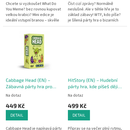
Chcete si vyzkoušet What Do
Číst cizí zprávy? Normálně
You Meme? bez rovnou kupovat
neslušné. Ale v téhle hře je to
velkou krabici? Mini edice je
základ zábavy! WTF, kdo píše?
ideální vstupní branou – skvěle
je šílená párty hra o bizarních
doplní základní hru, nebo
konverzacích, která rozesměje
poslouží jako samostatný
každého s chutí na trochu...
zábavný...
Cabbage Head (EN) –
HitStory (EN) – Hudební
Zábavná párty hra pro
párty hra, kde píšeš dějiny
dospělé
hitů!
Na dotaz
Na dotaz
449 Kč
499 Kč
DETAIL
DETAIL
Cabbage Head je napínavá párty
Připrav se na večer plný rytmu,