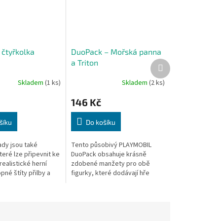
 čtyřkolka
DuoPack – Mořská panna
a Triton
Další
produkt
Skladem
(1 ks)
Skladem
(2 ks)
146 Kč
šíku
Do košíku
ady jsou také
Tento působivý PLAYMOBIL
eré lze připevnit ke
DuoPack obsahuje krásně
ealistické herní
zdobené manžety pro obě
pné štíty přilby a
figurky, které dodávají hře
íslušenství zaručují
ještě větší kouzlo.
avy pro všechny