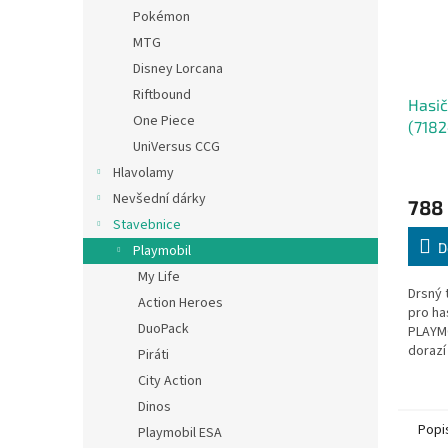
Pokémon
MTG
Disney Lorcana
Riftbound
Hasič
One Piece
(7182
UniVersus CCG
Hlavolamy
Nevšední dárky
788
Stavebnice
D
Playmobil
My Life
Drsný 
Action Heroes
pro ha
DuoPack
PLAYMO
dorazí
Piráti
robust
City Action
lanový
Dinos
vodním
Popi
Playmobil ESA