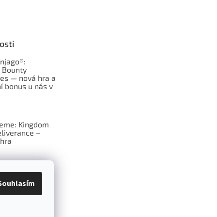
osti
njago®:
s Bounty
es — nová hra a
í bonus u nás v
jeme: Kingdom
liverance –
hra
deskové hry:
erý frčí v celém
Souhlasím