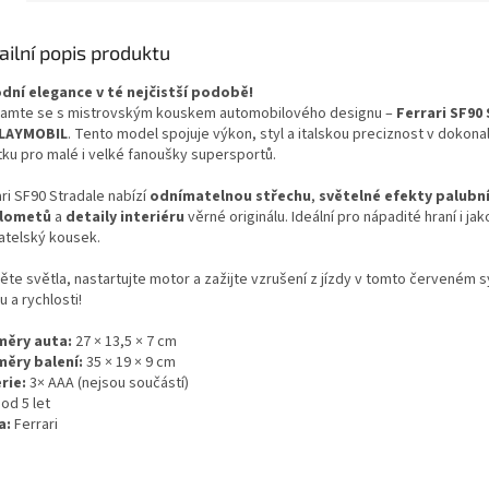
ailní popis produktu
dní elegance v té nejčistší podobě!
amte se s mistrovským kouskem automobilového designu –
Ferrari SF90
LAYMOBIL
. Tento model spojuje výkon, styl a italskou preciznost v dokon
tku pro malé i velké fanoušky supersportů.
ri SF90 Stradale nabízí
odnímatelnou střechu
,
světelné efekty palubní
tlometů
a
detaily interiéru
věrné originálu. Ideální pro nápadité hraní i jak
atelský kousek.
ěte světla, nastartujte motor a zažijte vzrušení z jízdy v tomto červeném 
u a rychlosti!
ěry auta:
27 × 13,5 × 7 cm
ěry balení:
35 × 19 × 9 cm
rie:
3× AAA (nejsou součástí)
od 5 let
a:
Ferrari