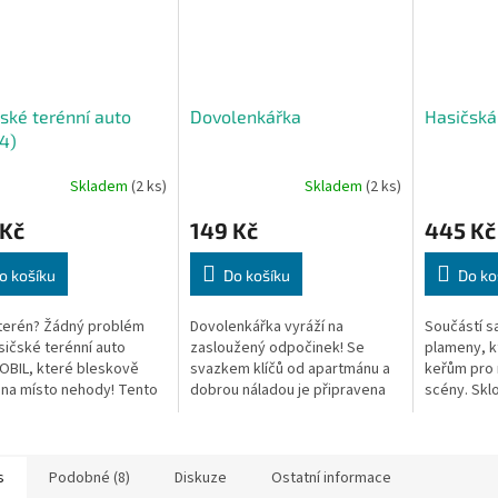
ské terénní auto
Dovolenkářka
Hasičská
4)
Skladem
(2 ks)
Skladem
(2 ks)
 Kč
149 Kč
445 Kč
o košíku
Do košíku
Do ko
terén? Žádný problém
Dovolenkářka vyráží na
Součástí s
sičské terénní auto
zasloužený odpočinek! Se
plameny, kt
BIL, které bleskově
svazkem klíčů od apartmánu a
keřům pro r
 na místo nehody! Tento
dobrou náladou je připravena
scény. Sklo
ní vůz je vybaven
na slunečnou dovolenou plnou
detailní př
m navijákem, funkčním
zábavy.
hodiny záb
 dělem se...
malé...
s
Podobné (8)
Diskuze
Ostatní informace