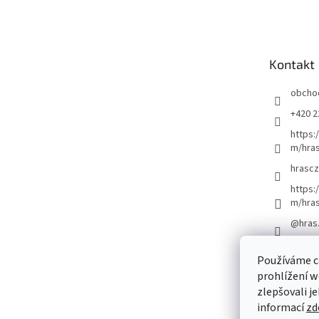
á
p
a
t
Kontakt
í
obcho
+420 2
https:
m/hras
hrascz
https:
m/hra
@hras
Používáme c
prohlížení w
zlepšovali j
informací
zd