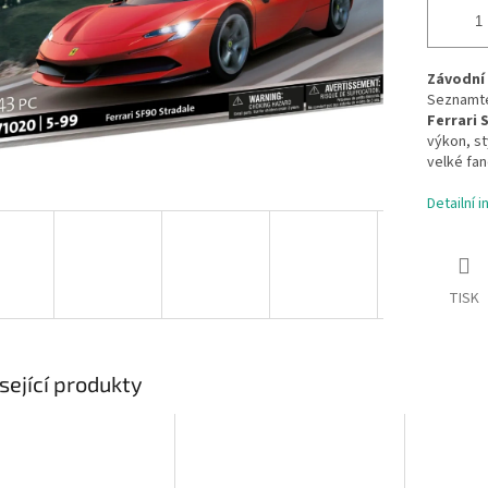
Závodní 
Seznamte
Ferrari 
výkon, st
velké fa
Detailní 
TISK
sející produkty