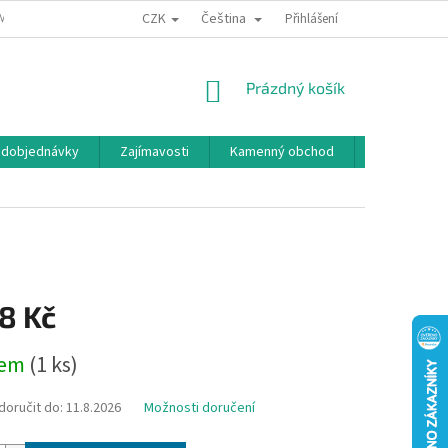
CZK
Čeština
MÍNKY OCHRANY OSOBNÍCH ÚDAJŮ
BONUSOVÝ PROGRAM
Přihlášení
NÁKUPNÍ
Prázdný košík
KOŠÍK
edobjednávky
Zajímavosti
Kamenný obchod
Značky
8 Kč
dem
(1 ks)
oručit do:
11.8.2026
Možnosti doručení