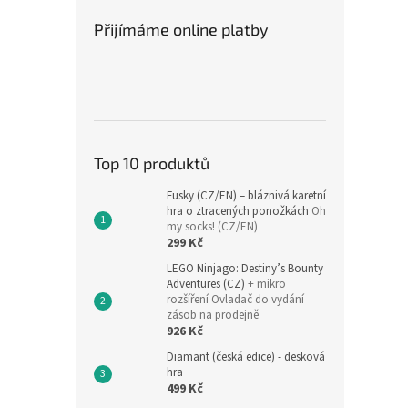
Přijímáme online platby
Top 10 produktů
Fusky (CZ/EN) – bláznivá karetní
hra o ztracených ponožkách
Oh
my socks! (CZ/EN)
299 Kč
LEGO Ninjago: Destiny’s Bounty
Adventures (CZ)
+ mikro
rozšíření Ovladač do vydání
zásob na prodejně
926 Kč
Diamant (česká edice) - desková
hra
499 Kč