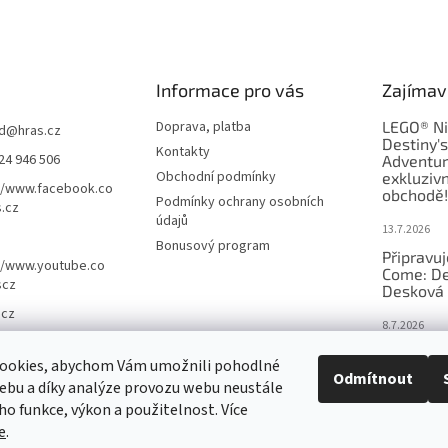
Informace pro vás
Zajímav
Doprava, platba
LEGO® Ni
d
@
hras.cz
Destiny'
Kontakty
24 946 506
Adventur
Obchodní podmínky
exkluzivn
//www.facebook.co
obchodě!
Podmínky ochrany osobních
.cz
údajů
13.7.2026
Bonusový program
Připravu
//www.youtube.co
Come: De
scz
Desková 
.cz
8.7.2026
Nejlepší 
ookies, abychom Vám umožnili pohodlné
výběr, kt
Odmítnout
ebu a díky analýze provozu webu neustále
Česku
eho funkce, výkon a použitelnost. Více
18.6.2026
e
.