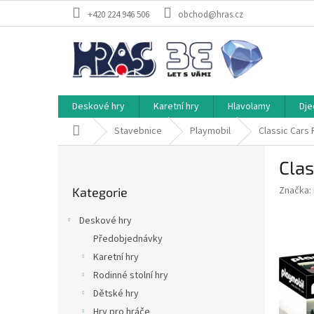
Přejít
+420 224 946 506
obchod@hras.cz
na
obsah
Deskové hry
Karetní hry
Hlavolamy
Dje
Domů
Stavebnice
Playmobil
Classic Cars 
P
Clas
o
Přeskočit
s
Značka:
Kategorie
kategorie
t
r
Deskové hry
a
Předobjednávky
n
Karetní hry
n
í
Rodinné stolní hry
p
Dětské hry
a
Hry pro hráče