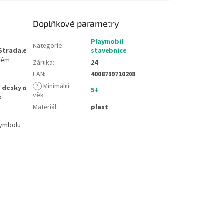
Doplňkové parametry
Playmobil
Kategorie
:
 Stradale
stavebnice
além
Záruka
:
24
EAN
:
4008789710208
?
Minimální
 desky a
5+
věk
:
o
Materiál
:
plast
symbolu