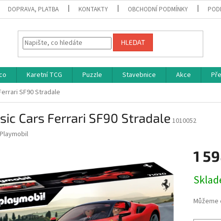
DOPRAVA, PLATBA
KONTAKTY
OBCHODNÍ PODMÍNKY
POD
HLEDAT
co
Karetní TCG
Puzzle
Stavebnice
Akce
Př
Ferrari SF90 Stradale
sic Cars Ferrari SF90 Stradale
1010052
Playmobil
1 59
Měrná
Skla
cena:
Můžeme d