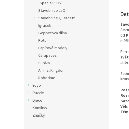
SpecialPLUS
Stavebnice LaQ
Det
Stavebnice Quercetti
Závo
Igráček
Sezn
Geppetova dílna
od
P
Roto
měří
Papírové modely
Ferra
Carapaces
svě
sběr
Cubika
Animal Kingdom
Zapn
Robotime
luxus
Yoyo
Rozm
Puzzle
Rozm
Djeco
Bate
Věk:
Komiksy
Tém
Značky