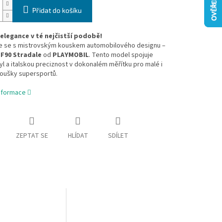
Přidat do košíku
elegance v té nejčistší podobě!
 se s mistrovským kouskem automobilového designu –
SF90 Stradale
od
PLAYMOBIL
. Tento model spojuje
yl a italskou preciznost v dokonalém měřítku pro malé i
noušky supersportů.
informace
ZEPTAT SE
HLÍDAT
SDÍLET