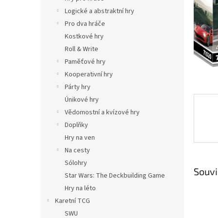
n
Logické a abstraktní hry
e
Pro dva hráče
l
Kostkové hry
Roll & Write
Paměťové hry
Kooperativní hry
Párty hry
Únikové hry
Vědomostní a kvízové hry
Doplňky
Hry na ven
Na cesty
Sólohry
Souvi
Star Wars: The Deckbuilding Game
Hry na léto
Karetní TCG
SWU