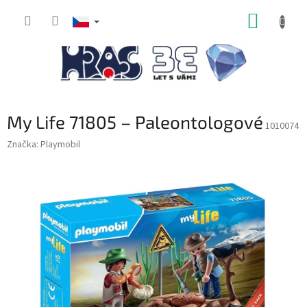
Přejít
NÁKUP
na
obsah
KOŠÍK
My Life 71805 – Paleontologové
1010074
Značka:
Playmobil