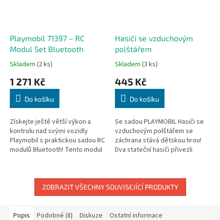
Playmobil 71397 – RC
Hasiči se vzduchovým
Modul Set Bluetooth
polštářem
Skladem
(2 ks)
Skladem
(3 ks)
1 271 Kč
445 Kč
Do košíku
Do košíku
Získejte ještě větší výkon a
Se sadou PLAYMOBIL Hasiči se
kontrolu nad svými vozidly
vzduchovým polštářem se
Playmobil s praktickou sadou RC
záchrana stává dětskou hrou!
modulů Bluetooth! Tento modul
Dva stateční hasiči přivezli
je ideálním doplňkem pro
nafukovací vyprošťovací
všechna vozidla Playmobil,
polštář, aby bezpečně zachránili
která...
obyvatele...
ZOBRAZIT VŠECHNY SOUVISEJÍCÍ PRODUKTY
Popis
Podobné (8)
Diskuze
Ostatní informace