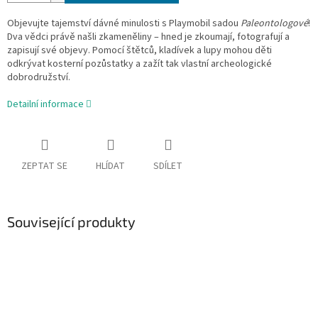
Objevujte tajemství dávné minulosti s Playmobil sadou
Paleontologové
!
Dva vědci právě našli zkameněliny – hned je zkoumají, fotografují a
zapisují své objevy. Pomocí štětců, kladívek a lupy mohou děti
odkrývat kosterní pozůstatky a zažít tak vlastní archeologické
dobrodružství.
Detailní informace
ZEPTAT SE
HLÍDAT
SDÍLET
Související produkty