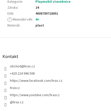
Kategorie
:
Playmobil stavebnice
Záruka
:
24
EAN
:
4008789718051
?
Minimální věk
:
4+
Materiál
:
plast
Z
á
p
a
Kontakt
t
obchod
@
hras.cz
í
+420 224 946 506
https://www.facebook.com/hras.cz
hrascz
https://www.youtube.com/hrascz
@hras.cz