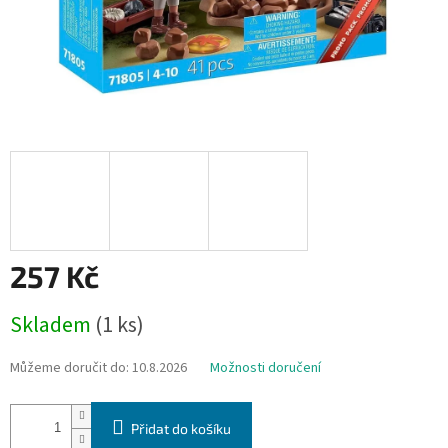
257 Kč
Měrná
Skladem
(1 ks)
cena:
Můžeme doručit do:
10.8.2026
Možnosti doručení
Přidat do košíku