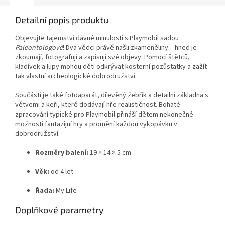
Detailní popis produktu
Objevujte tajemství dávné minulosti s Playmobil sadou
Paleontologové
! Dva vědci právě našli zkameněliny – hned je
zkoumají, fotografují a zapisují své objevy. Pomocí štětců,
kladívek a lupy mohou děti odkrývat kosterní pozůstatky a zažít
tak vlastní archeologické dobrodružství.
Součástí je také fotoaparát, dřevěný žebřík a detailní základna s
větvemi a keři, které dodávají hře realističnost. Bohaté
zpracování typické pro Playmobil přináší dětem nekonečné
možnosti fantazijní hry a promění každou vykopávku v
dobrodružství.
Rozměry balení:
19 × 14 × 5 cm
Věk:
od 4 let
Řada:
My Life
Doplňkové parametry