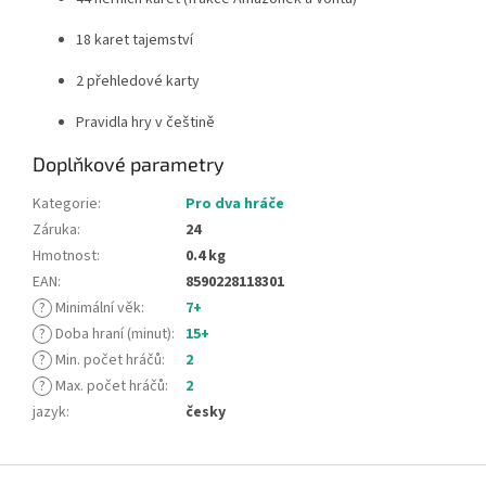
18 karet tajemství
2 přehledové karty
Pravidla hry v češtině
Doplňkové parametry
Kategorie
:
Pro dva hráče
Záruka
:
24
Hmotnost
:
0.4 kg
EAN
:
8590228118301
?
Minimální věk
:
7+
?
Doba hraní (minut)
:
15+
?
Min. počet hráčů
:
2
?
Max. počet hráčů
:
2
jazyk
:
česky
Z