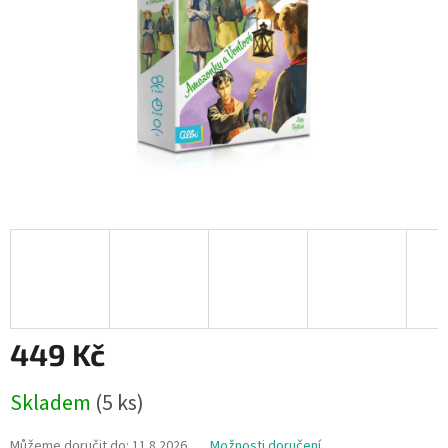
449 Kč
Měrná
Skladem
(5 ks)
cena:
Můžeme doručit do:
11.8.2026
Možnosti doručení