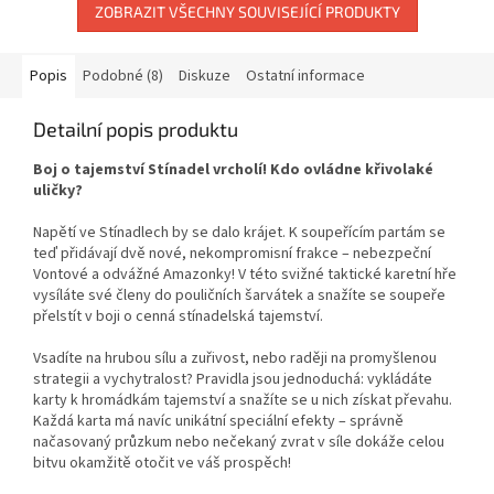
ZOBRAZIT VŠECHNY SOUVISEJÍCÍ PRODUKTY
Popis
Podobné (8)
Diskuze
Ostatní informace
Detailní popis produktu
Boj o tajemství Stínadel vrcholí! Kdo ovládne křivolaké
uličky?
Napětí ve Stínadlech by se dalo krájet. K soupeřícím partám se
teď přidávají dvě nové, nekompromisní frakce – nebezpeční
Vontové a odvážné Amazonky! V této svižné taktické karetní hře
vysíláte své členy do pouličních šarvátek a snažíte se soupeře
přelstít v boji o cenná stínadelská tajemství.
Vsadíte na hrubou sílu a zuřivost, nebo raději na promyšlenou
strategii a vychytralost? Pravidla jsou jednoduchá: vykládáte
karty k hromádkám tajemství a snažíte se u nich získat převahu.
Každá karta má navíc unikátní speciální efekty – správně
načasovaný průzkum nebo nečekaný zvrat v síle dokáže celou
bitvu okamžitě otočit ve váš prospěch!