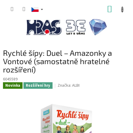
Přejít
NÁKUP
na
obsah
KOŠÍK
Rychlé šípy: Duel – Amazonky a
Vontové (samostatně hratelné
rozšíření)
6045589
Značka:
ALBI
Novinka
Rozšíření hry