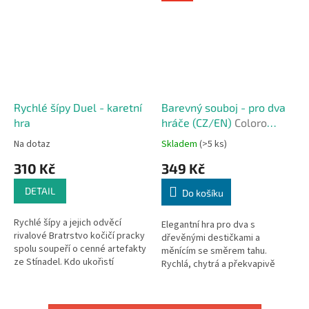
Rychlé šípy Duel - karetní
Barevný souboj - pro dva
hra
hráče (CZ/EN)
Coloro
(CZ/EN)
Na dotaz
Skladem
(>5 ks)
310 Kč
349 Kč
DETAIL
Do košíku
Rychlé šípy a jejich odvěcí
Elegantní hra pro dva s
rivalové Bratrstvo kočičí pracky
dřevěnými destičkami a
spolu soupeří o cenné artefakty
měnícím se směrem tahu.
ze Stínadel. Kdo ukořistí
Rychlá, chytrá a překvapivě
bájného ježka v kleci...
návyková!