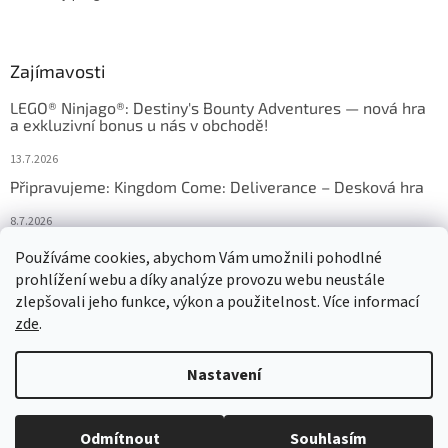
Zajímavosti
LEGO® Ninjago®: Destiny's Bounty Adventures — nová hra
a exkluzivní bonus u nás v obchodě!
13.7.2026
Připravujeme: Kingdom Come: Deliverance – Desková hra
8.7.2026
Nejlepší deskové hry: výběr, který frčí v celém Česku
Používáme cookies, abychom Vám umožnili pohodlné
prohlížení webu a díky analýze provozu webu neustále
18.6.2026
zlepšovali jeho funkce, výkon a použitelnost. Více informací
zde
.
Vytvořil Shoptet
Nastavení
Copyright 2026
HRAS
. Všechna práva vyhrazena.
Upravit nastavení
Odmítnout
Souhlasím
cookies