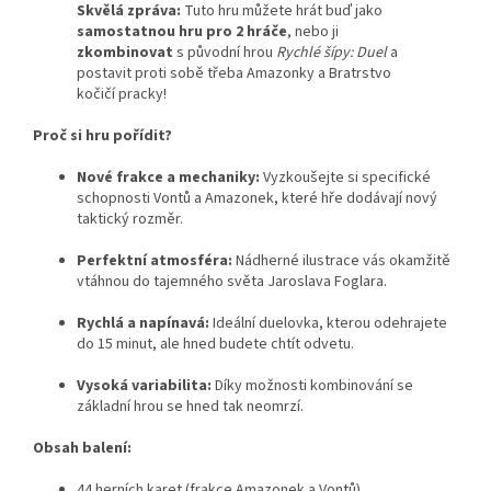
Skvělá zpráva:
Tuto hru můžete hrát buď jako
samostatnou hru pro 2 hráče
, nebo ji
zkombinovat
s původní hrou
Rychlé šípy: Duel
a
postavit proti sobě třeba Amazonky a Bratrstvo
kočičí pracky!
Proč si hru pořídit?
Nové frakce a mechaniky:
Vyzkoušejte si specifické
schopnosti Vontů a Amazonek, které hře dodávají nový
taktický rozměr.
Perfektní atmosféra:
Nádherné ilustrace vás okamžitě
vtáhnou do tajemného světa Jaroslava Foglara.
Rychlá a napínavá:
Ideální duelovka, kterou odehrajete
do 15 minut, ale hned budete chtít odvetu.
Vysoká variabilita:
Díky možnosti kombinování se
základní hrou se hned tak neomrzí.
Obsah balení:
44 herních karet (frakce Amazonek a Vontů)