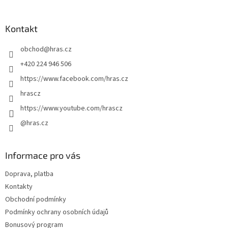
á
p
a
Kontakt
t
obchod
@
hras.cz
í
+420 224 946 506
https://www.facebook.com/hras.cz
hrascz
https://www.youtube.com/hrascz
@hras.cz
Informace pro vás
Doprava, platba
Kontakty
Obchodní podmínky
Podmínky ochrany osobních údajů
Bonusový program