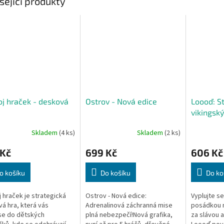
sející produkty
j hraček - desková
Ostrov - Nová edice
Loooď: S
vikingsk
CZ
Skladem
(4 ks)
Skladem
(2 ks)
 Kč
699 Kč
606 Kč
o košíku
Do košíku
Do ko
 hraček je strategická
Ostrov - Nová edice:
Vyplujte s
á hra, která vás
Adrenalinová záchranná mise
posádkou n
se do dětských
plná nebezpečí!Nová grafika,
za slávou a