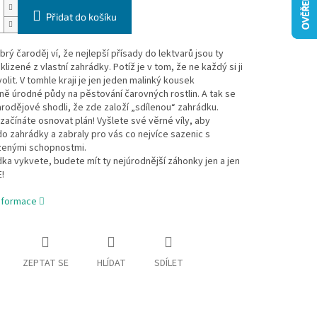
Přidat do košíku
rý čaroděj ví, že nejlepší přísady do lektvarů jsou ty
klizené z vlastní zahrádky. Potíž je v tom, že ne každý si ji
lit. V tomhle kraji je jen jeden malinký kousek
ě úrodné půdy na pěstování čarovných rostlin. A tak se
arodějové shodli, že zde založí „sdílenou“ zahrádku.
 začínáte osnovat plán! Vyšlete své věrné víly, aby
do zahrádky a zabraly pro vás co nejvíce sazenic s
zenými schopnostmi.
ka vykvete, budete mít ty nejúrodnější záhonky jen a jen
!
informace
ZEPTAT SE
HLÍDAT
SDÍLET