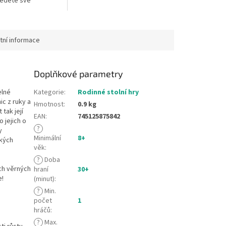
edete své
obchodujte se vzácným
pleníte osady a
zbožím, jakým je...
elkolepé stavby,
jistí...
tní informace
Doplňkové parametry
elné
Kategorie
:
Rodinné stolní hry
ic z ruky a
Hmotnost
:
0.9 kg
 tak její
EAN
:
745125875842
 jejich o
?
y
Minimální
8+
ckých
věk
:
?
Doba
ch věrných
hraní
30+
e!
(minut)
:
?
Min.
počet
1
hráčů
:
?
Max.