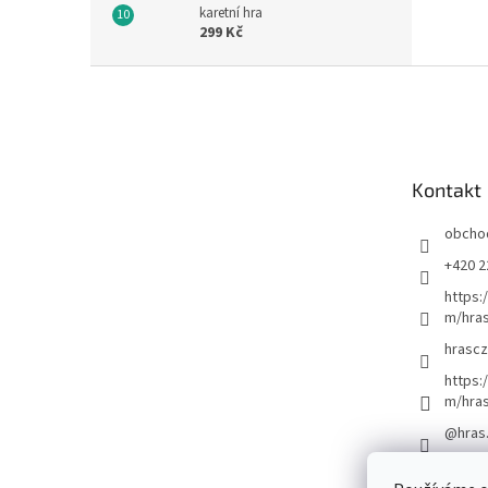
karetní hra
299 Kč
Z
á
p
a
t
Kontakt
í
obcho
+420 2
https:
m/hras
hrascz
https:
m/hra
@hras