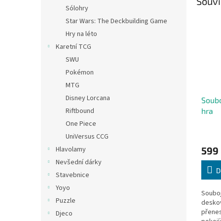
Souvi
Sólohry
Star Wars: The Deckbuilding Game
Hry na léto
Karetní TCG
SWU
Pokémon
MTG
Disney Lorcana
Soubo
Riftbound
hra
One Piece
UniVersus CCG
Hlavolamy
599
Nevšední dárky
D
Stavebnice
Yoyo
Souboj
Puzzle
deskov
přene
Djeco