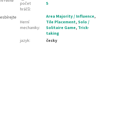
ti růstu
počet
5
hráčů
:
Area Majority / Influence
,
sesbírejte
Herní
Tile Placement
,
Solo /
mechaniky
:
Solitaire Game
,
Trick-
taking
jazyk
:
česky