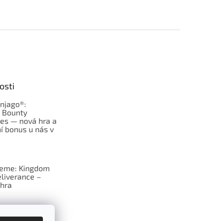
osti
njago®:
s Bounty
es — nová hra a
í bonus u nás v
jeme: Kingdom
liverance –
hra
deskové hry: