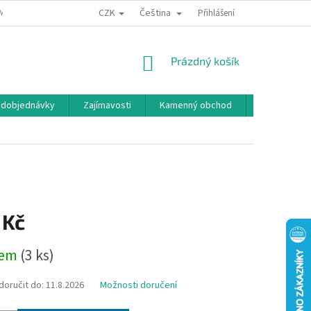
CZK
Čeština
MÍNKY OCHRANY OSOBNÍCH ÚDAJŮ
BONUSOVÝ PROGRAM
Přihlášení
NÁKUPNÍ
Prázdný košík
KOŠÍK
edobjednávky
Zajímavosti
Kamenný obchod
Značky
 Kč
dem
(3 ks)
oručit do:
11.8.2026
Možnosti doručení