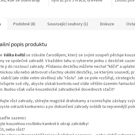
čků, kde se odehrávají
nyní až pro 5 hráčů, dřevěné
Loooď pov
vé bitvy mezi hračkami. V
komponenty, přehledové karty
válečníky, 
ynamické hře budete
hráčů...
budujete v
ovat svými...
které vám za
s
Podobné (8)
Související soubory (1)
Diskuze
Osta
ailní popis produktu
ře
Válka květů
se stáváte čarodějem, který se svými soupeři pěstuje kouz
liny ve společné zahradě. V každém tahu si vyberete jednu z destiček sazen
te ji do rostoucí zahrady. Přidanou destičku můžete nechat "klíčit" a uplatnit
mickou sílu nebo aktivovat všechny okolní destičky, se kterými sousedí, pro
slabší (ale stále velmi skvělou) sílu "růstu". Jak se pole rozšiřují, strategick
sťujete své víly, abyste získali kontrolu nad stále větším územím fantasti
lin. Budou však vaše kouzelnické zahradnické dovednosti stačit?
vňujte růst zahrady, sbírejte magické drahokamy a rozmisťujte zástupy svý
abyste odrazili konkurenci a po dokončení zahrady ovládli ta nejcennější pol
asaďte sazenici
jte kouzelnou rostlinku kamkoli k okraji zahrádky!
íčit, nebo růst?