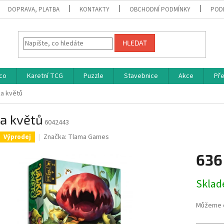
DOPRAVA, PLATBA
KONTAKTY
OBCHODNÍ PODMÍNKY
POD
HLEDAT
co
Karetní TCG
Puzzle
Stavebnice
Akce
Př
ka květů
a květů
6042443
Značka:
Tlama Games
Výprodej
636
Měrná
Skla
cena:
Můžeme d