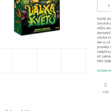
Každý dob
čerstvě s
může dovo
dostatečn
všichni č
Ale vy už
pronikly 
nadpřiro
Až zahrád
PRO SEBE
Detailní 
TISK