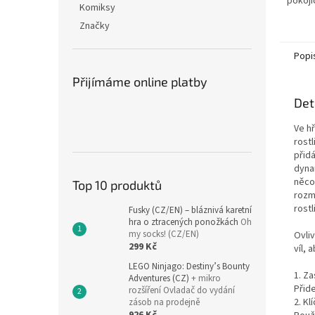
pokojí
Komiksy
napína
Značky
této d
manévr
Popi
Přijímáme online platby
Det
Ve h
rost
přidá
dyna
něco 
Top 10 produktů
rozmí
rost
Fusky (CZ/EN) – bláznivá karetní
hra o ztracených ponožkách
Oh
my socks! (CZ/EN)
Ovli
299 Kč
víl, 
LEGO Ninjago: Destiny’s Bounty
1. Z
Adventures (CZ)
+ mikro
Přide
rozšíření Ovladač do vydání
2. Kl
zásob na prodejně