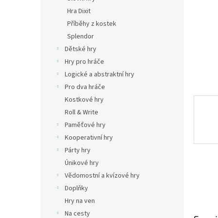
n
Hra Dixit
e
Příběhy z kostek
l
Splendor
Dětské hry
Hry pro hráče
Logické a abstraktní hry
Pro dva hráče
Kostkové hry
Roll & Write
Paměťové hry
Kooperativní hry
Párty hry
Únikové hry
Vědomostní a kvízové hry
Doplňky
Hry na ven
Na cesty