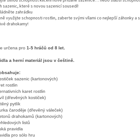
ijte silnou schopnost klíčení nově přidané sazenice… nebo slabší schopnos
h sazenic, které s novou sazenicí sousedí!
vládněte zahrádku
ě využijte schopnosti rostlin, zaberte svými vílami co nejlepší záhonky a 
tivé drahokamy!
je určena pro
1-5 hráčů od 8 let.
idla a herní materiál jsou v češtině.
obsahuje:
estiček sazenic (kartonových)
et rostlin
ernativních karet rostlin
víl (dřevěných kostiček)
těný pytlík
gurka čaroděje (dřevěný váleček)
etonů drahokamů (kartonových)
ehledových listů
ská pravidla
avidla pro sólo hru