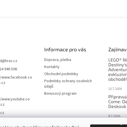
Informace pro vás
Zajímav
Doprava, platba
LEGO® Ni
d
@
hras.cz
Destiny'
Kontakty
24 946 506
Adventur
Obchodní podmínky
exkluzivn
//www.facebook.co
obchodě!
Podmínky ochrany osobních
.cz
údajů
13.7.2026
Bonusový program
Připravu
//www.youtube.co
Come: De
scz
Desková 
.cz
8.7.2026
Nejlepší 