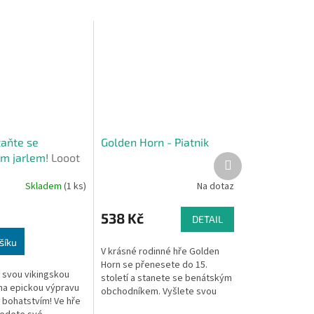
taňte se
Golden Horn - Piatnik
ým jarlem!
Looot
Další
produkt
Skladem
(1 ks)
Na dotaz
538 Kč
DETAIL
šíku
V krásné rodinné hře Golden
Horn se přenesete do 15.
e svou vikingskou
století a stanete se benátským
a epickou výpravu
obchodníkem. Vyšlete svou
 bohatstvím! Ve hře
flotilu rychlých galér a