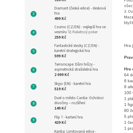
926 Kč
Použ
všec
Diamant (česká edice) - desková
3. O
hra
Mazan
499 Kč
blyš
Cosmo (CZ/EN) - nejlepší hra ve
vesmíru
🚀 Raketový poker
259 Kč
Fantastické stezky (CZ/EN) -
Hra 
karetní strategická hra
599 Kč
Prav
Terrorscape: Dům hrůzy -
Hra 
asymetrická strašidelná hra
2 099 Kč
64 d
8 kar
Skyjo (EN) - karetní hra
8 alt
519 Kč
100 
Duel o město Cardia: Ochránci
1 plá
divočiny – rozšíření
1 fi
149 Kč
80 ž
5 př
Flip 7 - kartení hra
429 Kč
1 če
1 pr
Kariba: Limitovaná edice -