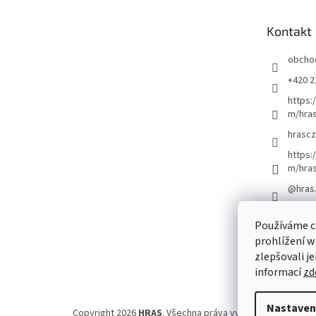
a
t
Kontakt
í
obcho
+420 2
https:
m/hras
hrascz
https:
m/hra
@hras
Používáme c
prohlížení w
zlepšovali j
informací
zd
Nastaven
Copyright 2026
HRAS
. Všechna práva vyhrazena.
Upravit 