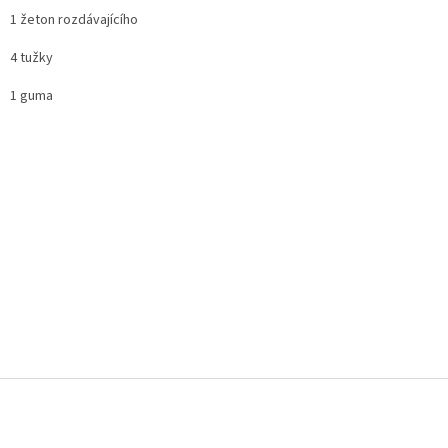
1 žeton rozdávajícího
4 tužky
1 guma