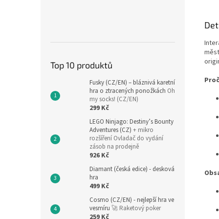
Det
Inter
města
orig
Top 10 produktů
Proč
Fusky (CZ/EN) – bláznivá karetní
hra o ztracených ponožkách
Oh
my socks! (CZ/EN)
299 Kč
LEGO Ninjago: Destiny’s Bounty
Adventures (CZ)
+ mikro
rozšíření Ovladač do vydání
zásob na prodejně
926 Kč
Diamant (česká edice) - desková
Obsa
hra
499 Kč
Cosmo (CZ/EN) - nejlepší hra ve
vesmíru
🚀 Raketový poker
259 Kč