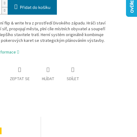
Přidat do košíku
vní flip & write hra z prostředí Divokého západu. Hráči staví
í síť, propojují města, plní cíle místních obyvatel a soupeří
ejlepšího stavitele tratí. Herní systém originálně kombinuje
í pokerových karet se strategickým plánováním výstavby.
informace
ZEPTAT SE
HLÍDAT
SDÍLET