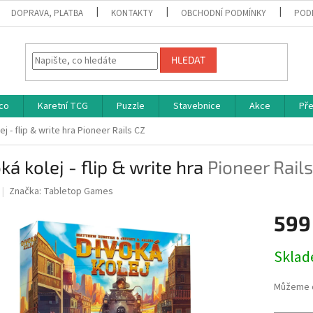
DOPRAVA, PLATBA
KONTAKTY
OBCHODNÍ PODMÍNKY
POD
HLEDAT
co
Karetní TCG
Puzzle
Stavebnice
Akce
Př
ej - flip & write hra
Pioneer Rails CZ
ká kolej - flip & write hra
Pioneer Rail
Značka:
Tabletop Games
599
Měrná
Skla
cena:
Můžeme d