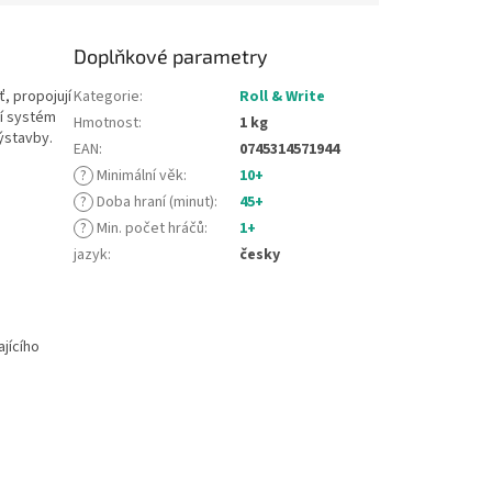
Doplňkové parametry
ť, propojují
Kategorie
:
Roll & Write
ní systém
Hmotnost
:
1 kg
ýstavby.
EAN
:
0745314571944
?
Minimální věk
:
10+
?
Doba hraní (minut)
:
45+
?
Min. počet hráčů
:
1+
jazyk
:
česky
jícího