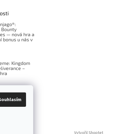
osti
njago®:
s Bounty
es — nová hra a
í bonus u nás v
jeme: Kingdom
liverance –
hra
deskové hry:
erý frčí v celém
Souhlasím
Vytvořil Shoptet