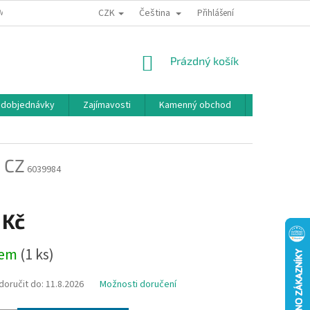
CZK
Čeština
MÍNKY OCHRANY OSOBNÍCH ÚDAJŮ
BONUSOVÝ PROGRAM
Přihlášení
NÁKUPNÍ
Prázdný košík
KOŠÍK
edobjednávky
Zajímavosti
Kamenný obchod
Značky
s CZ
6039984
 Kč
dem
(1 ks)
oručit do:
11.8.2026
Možnosti doručení