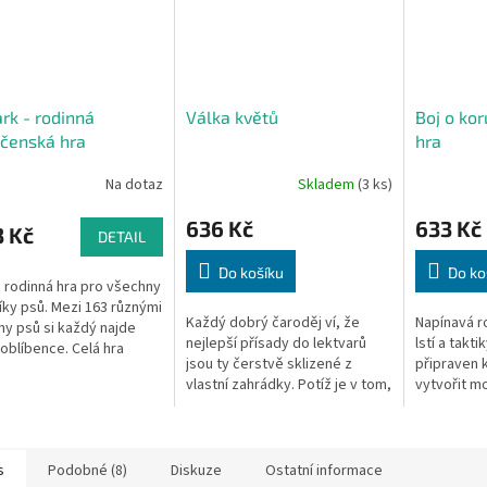
ark - rodinná
Válka květů
Boj o ko
čenská hra
hra
Na dotaz
Skladem
(3 ks)
636 Kč
633 Kč
3 Kč
DETAIL
Do košíku
Do ko
 rodinná hra pro všechny
íky psů. Mezi 163 různými
Každý dobrý čaroděj ví, že
Napínavá ro
y psů si každý najde
nejlepší přísady do lektvarů
lstí a takti
oblíbence. Celá hra
jsou ty čerstvě sklizené z
připraven k
krásným grafickým
vlastní zahrádky. Potíž je v tom,
vytvořit mo
váním.V každém kole
že ne každý si ji může dovolit. V
kdo bude t
tomhle kraji je jen jeden...
trůn? Cesta
s
Podobné (8)
Diskuze
Ostatní informace