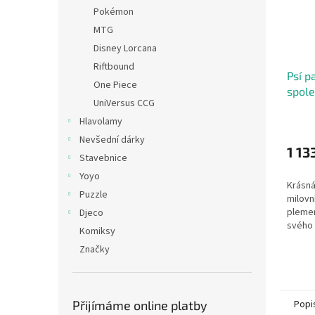
Pokémon
MTG
Disney Lorcana
Riftbound
Psí p
One Piece
spole
UniVersus CCG
Hlavolamy
Nevšední dárky
1 13
Stavebnice
Yoyo
Krásná
Puzzle
milovn
plemen
Djeco
svého 
Komiksy
zujme 
Značky
zpraco
hry...
Popi
Přijímáme online platby