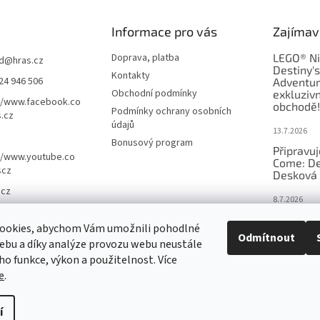
Informace pro vás
Zajímav
Doprava, platba
LEGO® Ni
d
@
hras.cz
Destiny'
Kontakty
24 946 506
Adventur
Obchodní podmínky
exkluzivn
//www.facebook.co
obchodě!
Podmínky ochrany osobních
.cz
údajů
13.7.2026
Bonusový program
Připravu
//www.youtube.co
Come: De
scz
Desková 
.cz
8.7.2026
Nejlepší 
ookies, abychom Vám umožnili pohodlné
výběr, kt
Odmítnout
ebu a díky analýze provozu webu neustále
Česku
eho funkce, výkon a použitelnost. Více
18.6.2026
e
.
í
nastavení cookies