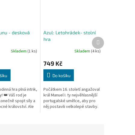
runu - desková
Azul: Letohrádek- stolní
hra
Další
produkt
Skladem
(1 ks)
Skladem
(4 ks)
749 Kč
šíku
Do košíku
dinná hra plná intrik,
Počátkem 16. století angažoval
ky! 👑 Váš rod je
král Manuel I. ty nejvěhlasnější
onečně spojit síly a
portugalské umělce, aby pro
cné království. Ale
něj postavili velkolepé stavby.
ím, kdo usedne na
Po dokončení paláců v Evoře a
 k moci...
v Sintře zamýšlel král...