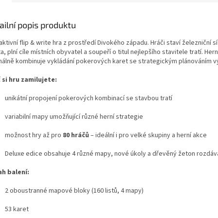
ailní popis produktu
aktivní flip & write hra z prostředí Divokého západu. Hráči staví železniční sí
, plní cíle místních obyvatel a soupeří o titul nejlepšího stavitele tratí. Her
inálně kombinuje vykládání pokerových karet se strategickým plánováním v
 si hru zamilujete:
unikátní propojení pokerových kombinací se stavbou tratí
variabilní mapy umožňující různé herní strategie
možnost hry až pro
80 hráčů
– ideální i pro velké skupiny a herní akce
Deluxe edice obsahuje 4 různé mapy, nové úkoly a dřevěný žeton rozdáva
h balení:
2 oboustranné mapové bloky (160 listů, 4 mapy)
53 karet