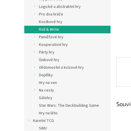
n
Logické a abstraktní hry
e
Pro dva hráče
l
Kostkové hry
Roll & Write
Paměťové hry
Kooperativní hry
Párty hry
Únikové hry
Vědomostní a kvízové hry
Doplňky
Hry na ven
Na cesty
Sólohry
Souvi
Star Wars: The Deckbuilding Game
Hry na léto
Karetní TCG
SWU