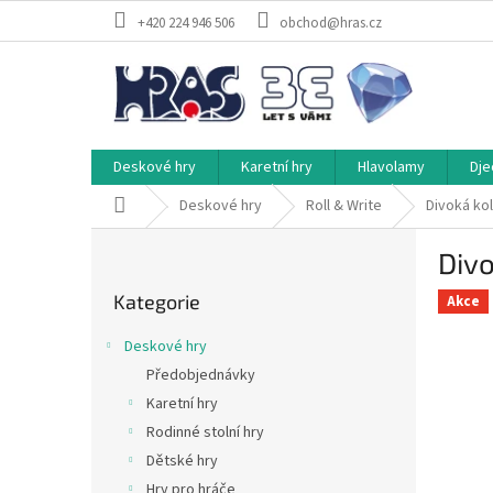
Přejít
+420 224 946 506
obchod@hras.cz
na
obsah
Deskové hry
Karetní hry
Hlavolamy
Dje
Domů
Deskové hry
Roll & Write
Divoká kol
P
Divo
o
Přeskočit
s
Kategorie
kategorie
Akce
t
r
Deskové hry
a
Předobjednávky
n
Karetní hry
n
í
Rodinné stolní hry
p
Dětské hry
a
Hry pro hráče