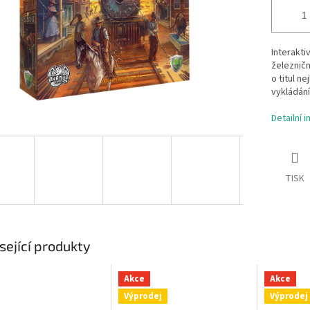
Interakti
železničn
o titul n
vykládán
Detailní 
TISK
sející produkty
Akce
Akce
Výprodej
Výprodej