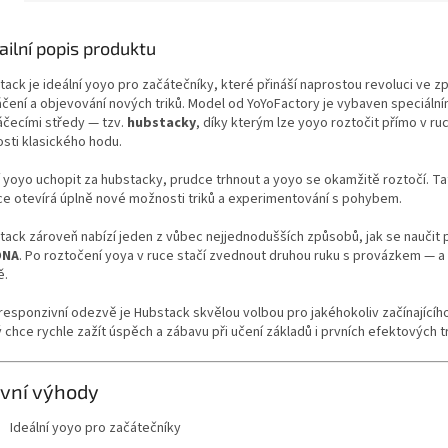
ailní popis produktu
tack je ideální yoyo pro začátečníky, které přináší naprostou revoluci ve 
áčení a objevování nových triků. Model od YoYoFactory je vybaven speciální
áčecími středy — tzv.
hubstacky
, díky kterým lze yoyo roztočit přímo v ru
osti klasického hodu.
í yoyo uchopit za hubstacky, prudce trhnout a yoyo se okamžitě roztočí. Ta
ce otevírá úplně nové možnosti triků a experimentování s pohybem.
tack zároveň nabízí jeden z vůbec nejjednodušších způsobů, jak se naučit 
DNA
. Po roztočení yoya v ruce stačí zvednout druhou ruku s provázkem — a 
ě.
 responzivní odezvě je Hubstack skvělou volbou pro jakéhokoliv začínajícíh
 chce rychle zažít úspěch a zábavu při učení základů i prvních efektových tr
vní výhody
Ideální yoyo pro začátečníky