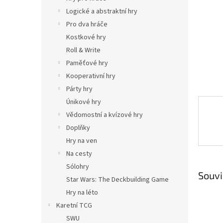
n
Logické a abstraktní hry
e
Pro dva hráče
l
Kostkové hry
Roll & Write
Paměťové hry
Kooperativní hry
Párty hry
Únikové hry
Vědomostní a kvízové hry
Doplňky
Hry na ven
Na cesty
Sólohry
Souvi
Star Wars: The Deckbuilding Game
Hry na léto
Karetní TCG
SWU