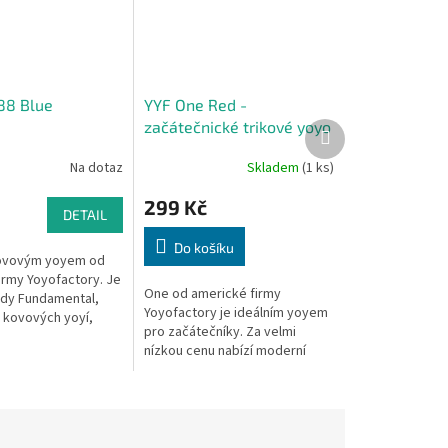
88 Blue
YYF One Red -
začátečnické trikové yoyo
Další
produkt
Na dotaz
Skladem
(1 ks)
299 Kč
DETAIL
Do košíku
kovovým yoyem od
irmy Yoyofactory. Je
One od americké firmy
ady Fundamental,
Yoyofactory je ideálním yoyem
a kovových yoyí,
pro začátečníky. Za velmi
í skvělou kvalitu za
nízkou cenu nabízí moderní
nu.
tvar, parádní design, výběr ze
spousty barev a oblíbené
silikonové pady...