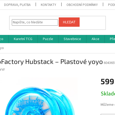
DOPRAVA, PLATBA
KONTAKTY
OBCHODNÍ PODMÍNKY
POD
HLEDAT
co
Karetní TCG
Puzzle
Stavebnice
Akce
Př
oyo
oFactory Hubstack – Plastové yoyo
604365
YYF
599
Měrná
Skla
cena:
Můžeme d