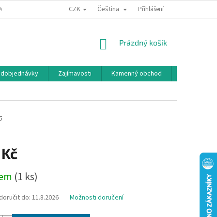
CZK
Čeština
MÍNKY OCHRANY OSOBNÍCH ÚDAJŮ
BONUSOVÝ PROGRAM
Přihlášení
NÁKUPNÍ
Prázdný košík
KOŠÍK
edobjednávky
Zajímavosti
Kamenný obchod
Značky
5
 Kč
dem
(1 ks)
oručit do:
11.8.2026
Možnosti doručení