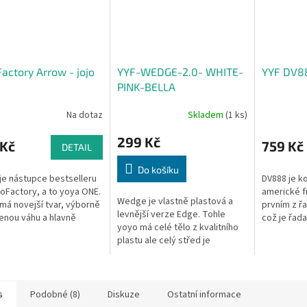
actory Arrow - jojo
YYF-WEDGE-2.0- WHITE-
YYF DV8
PINK-BELLA
Na dotaz
Skladem
(1 ks)
299 Kč
 Kč
759 Kč
DETAIL
Do košíku
je nástupce bestselleru
DV888 je 
oFactory, a to yoya ONE.
americké f
Wedge je vlastně plastová a
má novejší tvar, výborně
prvním z ř
levnější verze Edge. Tohle
enou váhu a hlavně
což je řad
yoyo má celé tělo z kvalitního
tružený kovový střed s
které nabíz
plastu ale celý střed je
 "spin hubem" pro...
skvělou ce
vysoustružen z hliníku.
s
Podobné (8)
Diskuze
Ostatní informace