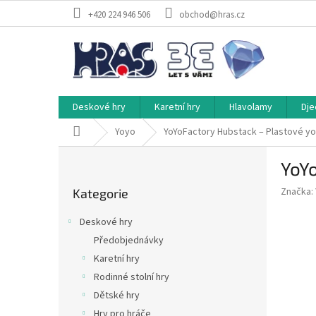
Přejít
+420 224 946 506
obchod@hras.cz
na
obsah
Deskové hry
Karetní hry
Hlavolamy
Dje
Domů
Yoyo
YoYoFactory Hubstack – Plastové y
P
YoY
o
Přeskočit
s
Značka:
Kategorie
kategorie
t
r
Deskové hry
a
Předobjednávky
n
Karetní hry
n
í
Rodinné stolní hry
p
Dětské hry
a
Hry pro hráče