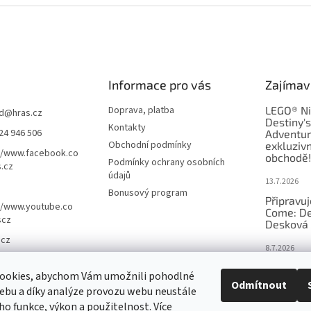
Informace pro vás
Zajímav
Doprava, platba
LEGO® Ni
d
@
hras.cz
Destiny'
Kontakty
24 946 506
Adventur
Obchodní podmínky
exkluzivn
//www.facebook.co
obchodě!
Podmínky ochrany osobních
.cz
údajů
13.7.2026
Bonusový program
Připravu
//www.youtube.co
Come: De
scz
Desková 
.cz
8.7.2026
Nejlepší 
ookies, abychom Vám umožnili pohodlné
výběr, kt
Odmítnout
ebu a díky analýze provozu webu neustále
Česku
eho funkce, výkon a použitelnost. Více