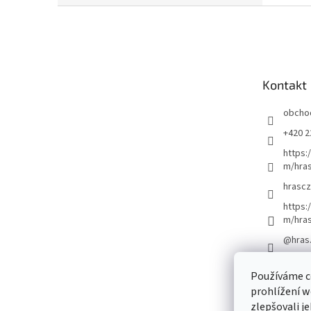
Z
á
p
a
t
Kontakt
í
obcho
+420 2
https:
m/hras
hrascz
https:
m/hra
@hras
Používáme c
prohlížení w
zlepšovali j