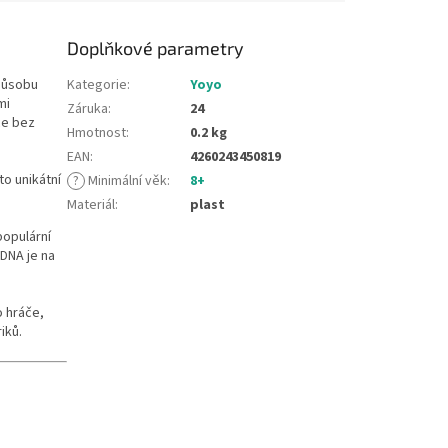
Doplňkové parametry
způsobu
Kategorie
:
Yoyo
mi
Záruka
:
24
ce bez
Hmotnost
:
0.2 kg
EAN
:
4260243450819
to unikátní
?
Minimální věk
:
8+
Materiál
:
plast
populární
DNA je na
o hráče,
iků.