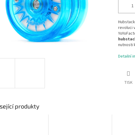
Hubstack 
revoluci 
YoYoFacto
hubstac
nutnosti 
Detailní 
TISK
sející produkty