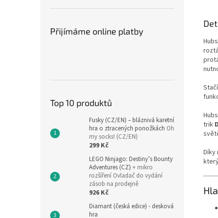
Det
Přijímáme online platby
Hubs
rozt
prot
nutn
Stač
funk
Top 10 produktů
Hubs
Fusky (CZ/EN) – bláznivá karetní
trik
hra o ztracených ponožkách
Oh
svět
my socks! (CZ/EN)
299 Kč
Díky
LEGO Ninjago: Destiny’s Bounty
který
Adventures (CZ)
+ mikro
rozšíření Ovladač do vydání
zásob na prodejně
Hla
926 Kč
Diamant (česká edice) - desková
hra