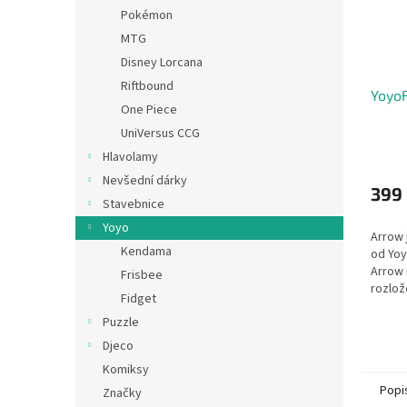
Pokémon
MTG
Disney Lorcana
Riftbound
YoyoF
One Piece
UniVersus CCG
Hlavolamy
Nevšední dárky
399
Stavebnice
Yoyo
Arrow 
Kendama
od Yoy
Arrow 
Frisbee
rozlož
Fidget
vysous
Puzzle
finger
Djeco
Komiksy
Popi
Značky