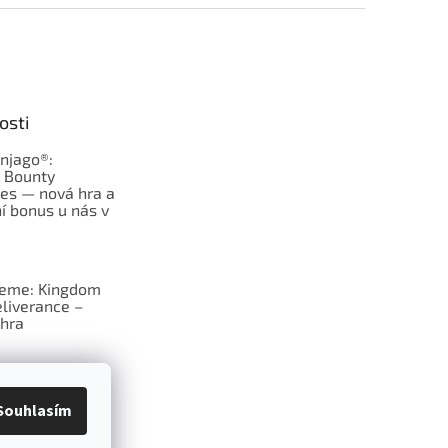
osti
njago®:
s Bounty
es — nová hra a
í bonus u nás v
jeme: Kingdom
liverance –
hra
deskové hry:
erý frčí v celém
Souhlasím