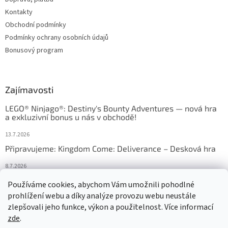
Kontakty
Obchodní podmínky
Podmínky ochrany osobních údajů
Bonusový program
Zajímavosti
LEGO® Ninjago®: Destiny's Bounty Adventures — nová hra
a exkluzivní bonus u nás v obchodě!
13.7.2026
Připravujeme: Kingdom Come: Deliverance – Desková hra
8.7.2026
Nejlepší deskové hry: výběr, který frčí v celém Česku
Používáme cookies, abychom Vám umožnili pohodlné
prohlížení webu a díky analýze provozu webu neustále
18.6.2026
zlepšovali jeho funkce, výkon a použitelnost. Více informací
zde
.