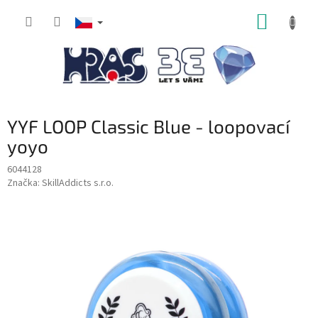
Přejít
NÁKUP
na
obsah
KOŠÍK
YYF LOOP Classic Blue - loopovací
yoyo
6044128
Značka:
SkillAddicts s.r.o.