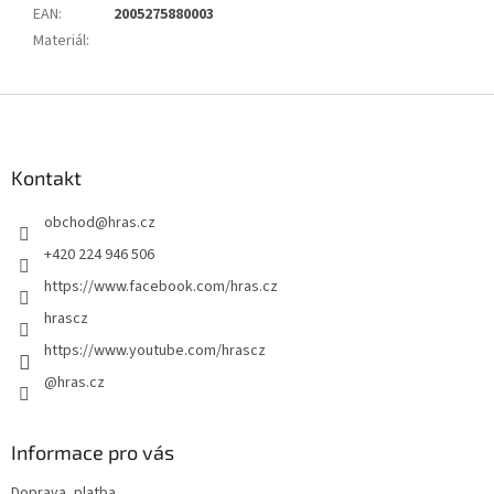
EAN
:
2005275880003
Materiál
:
Z
á
p
a
Kontakt
t
obchod
@
hras.cz
í
+420 224 946 506
https://www.facebook.com/hras.cz
hrascz
https://www.youtube.com/hrascz
@hras.cz
Informace pro vás
Doprava, platba