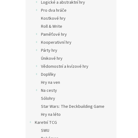
Logické a abstraktní hry
Pro dva hráče
Kostkové hry
Roll & Write
Paměťové hry
Kooperativní hry
Párty hry
Únikové hry
Vědomostní a kvízové hry
Doplňky
Hry na ven
Na cesty
Sólohry
Star Wars: The Deckbuilding Game
Hry na léto
Karetní TCG
SWU