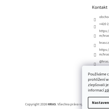
t
Kontakt
í
obcho
+420 2
https:
m/hras
hrascz
https:
m/hra
@hras
Používáme c
prohlížení w
zlepšovali j
informací
zd
Nastaven
Copyright 2026
HRAS
. Všechna práva vyhrazena.
Upravit 