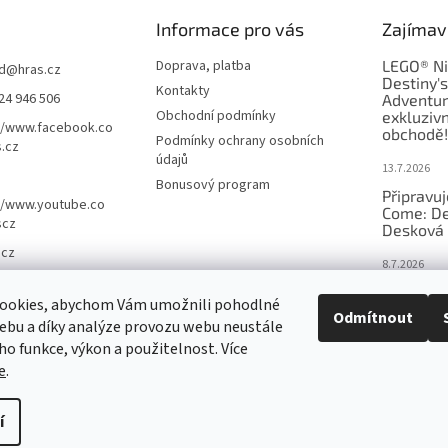
Informace pro vás
Zajímav
Doprava, platba
LEGO® Ni
d
@
hras.cz
Destiny'
Kontakty
24 946 506
Adventur
Obchodní podmínky
exkluzivn
//www.facebook.co
obchodě!
Podmínky ochrany osobních
.cz
údajů
13.7.2026
Bonusový program
Připravu
//www.youtube.co
Come: De
scz
Desková 
.cz
8.7.2026
Nejlepší 
ookies, abychom Vám umožnili pohodlné
výběr, kt
Odmítnout
ebu a díky analýze provozu webu neustále
Česku
eho funkce, výkon a použitelnost. Více
18.6.2026
e
.
í
nastavení cookies