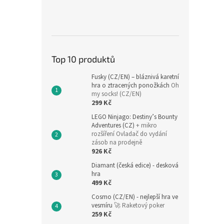
Top 10 produktů
Fusky (CZ/EN) – bláznivá karetní
hra o ztracených ponožkách
Oh
my socks! (CZ/EN)
299 Kč
LEGO Ninjago: Destiny’s Bounty
Adventures (CZ)
+ mikro
rozšíření Ovladač do vydání
zásob na prodejně
926 Kč
Diamant (česká edice) - desková
hra
499 Kč
Cosmo (CZ/EN) - nejlepší hra ve
vesmíru
🚀 Raketový poker
259 Kč