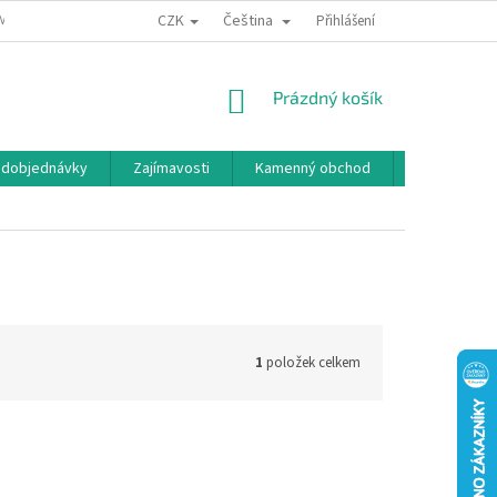
CZK
Čeština
MÍNKY OCHRANY OSOBNÍCH ÚDAJŮ
BONUSOVÝ PROGRAM
Přihlášení
NÁKUPNÍ
Prázdný košík
KOŠÍK
edobjednávky
Zajímavosti
Kamenný obchod
Značky
1
položek celkem