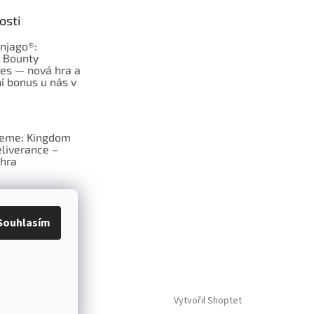
osti
njago®:
s Bounty
es — nová hra a
í bonus u nás v
jeme: Kingdom
liverance –
hra
deskové hry:
erý frčí v celém
Souhlasím
Vytvořil Shoptet