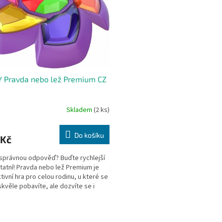
 Pravda nebo lež Premium CZ
Skladem
(2 ks)
Do košíku
 Kč
správnou odpověď? Buďte rychlejší
tatní! Pravda nebo lež Premium je
ktivní hra pro celou rodinu, u které se
skvěle pobavíte, ale dozvíte se i
O
v