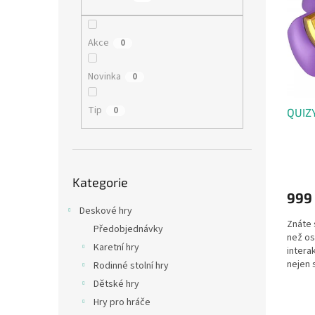
i
r
n
s
o
e
p
d
l
Akce
0
r
u
o
k
Novinka
0
d
t
u
ů
Tip
0
QUIZY
k
t
ů
Přeskočit
Kategorie
kategorie
999
Deskové hry
Znáte 
Předobjednávky
než os
Karetní hry
intera
nejen 
Rodinné stolní hry
1000...
Dětské hry
Hry pro hráče