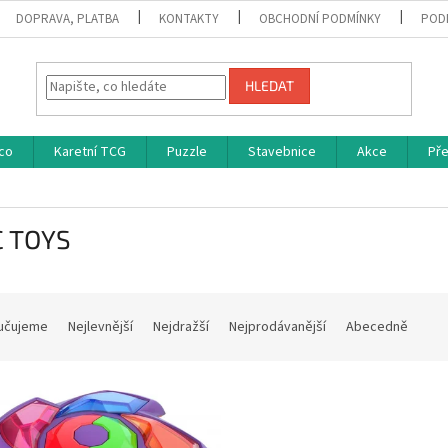
DOPRAVA, PLATBA
KONTAKTY
OBCHODNÍ PODMÍNKY
POD
HLEDAT
co
Karetní TCG
Puzzle
Stavebnice
Akce
Př
 TOYS
učujeme
Nejlevnější
Nejdražší
Nejprodávanější
Abecedně