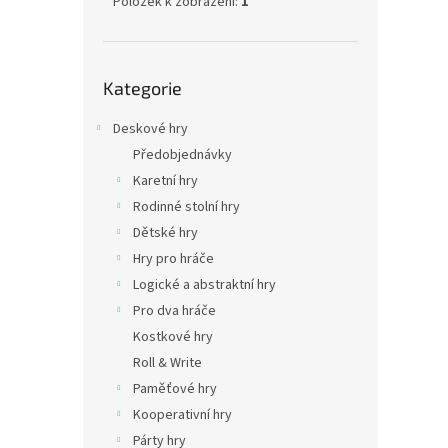
Položek k zobrazení:
1
Přeskočit
Kategorie
kategorie
Deskové hry
Předobjednávky
Karetní hry
Rodinné stolní hry
Dětské hry
Hry pro hráče
Logické a abstraktní hry
Pro dva hráče
Kostkové hry
Roll & Write
Paměťové hry
Kooperativní hry
Párty hry