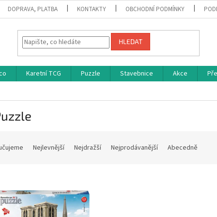
DOPRAVA, PLATBA
KONTAKTY
OBCHODNÍ PODMÍNKY
POD
HLEDAT
co
Karetní TCG
Puzzle
Stavebnice
Akce
Př
Puzzle
učujeme
Nejlevnější
Nejdražší
Nejprodávanější
Abecedně