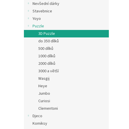
Nevšední dárky
Stavebnice
Yoyo
Puzzle
3D Puzzle
do 350 dílků
500 dílků
1000 dílků
2000 dílků
3000 a větší
Wasgij
Heye
Jumbo
Curiosi
Clementoni
Djeco
Komiksy