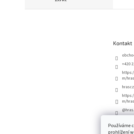
Z
á
p
a
t
Kontakt
í
obcho
+420 2
https:
m/hras
hrascz
https:
m/hra
@hras
Používáme c
prohlížení w