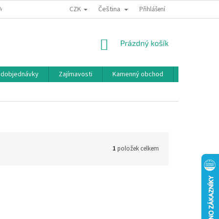
CZK
Čeština
MÍNKY OCHRANY OSOBNÍCH ÚDAJŮ
BONUSOVÝ PROGRAM
Přihlášení
NÁKUPNÍ
Prázdný košík
KOŠÍK
edobjednávky
Zajímavosti
Kamenný obchod
Značky
1
položek celkem