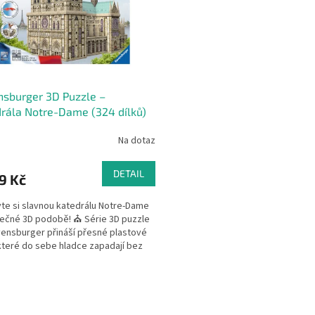
sburger 3D Puzzle –
rála Notre-Dame (324 dílků)
Na dotaz
DETAIL
9 Kč
te si slavnou katedrálu Notre-Dame
nečné 3D podobě! ⛪ Série 3D puzzle
ensburger přináší přesné plastové
 které do sebe hladce zapadají bez
y...
O
v
l