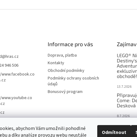
Informace pro vás
Zajímav
Doprava, platba
LEGO® Ni
d
@
hras.cz
Destiny'
Kontakty
24 946 506
Adventur
Obchodní podmínky
exkluzivn
//www.facebook.co
obchodě!
Podmínky ochrany osobních
.cz
údajů
13.7.2026
Bonusový program
Připravu
//www.youtube.co
Come: De
scz
Desková 
.cz
8.7.2026
Nejlepší 
ookies, abychom Vám umožnili pohodlné
výběr, kt
Odmítnout
Česku
ebu a díky analýze provozu webu neustále