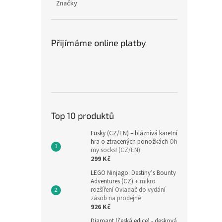
Značky
Přijímáme online platby
Top 10 produktů
Fusky (CZ/EN) – bláznivá karetní
hra o ztracených ponožkách
Oh
my socks! (CZ/EN)
299 Kč
LEGO Ninjago: Destiny’s Bounty
Adventures (CZ)
+ mikro
rozšíření Ovladač do vydání
zásob na prodejně
926 Kč
Diamant (česká edice) - desková