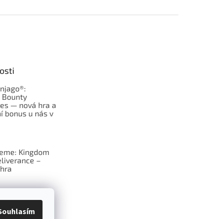
osti
njago®:
s Bounty
es — nová hra a
í bonus u nás v
jeme: Kingdom
liverance –
hra
deskové hry:
erý frčí v celém
Souhlasím