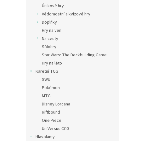
Únikové hry
Vědomostní a kvízové hry
Doplňky
Hry na ven
Na cesty
Sólohry
Star Wars: The Deckbuilding Game
Hry na léto
Karetní TCG
SWU
Pokémon
MTG
Disney Lorcana
Riftbound
One Piece
UniVersus CCG
Hlavolamy