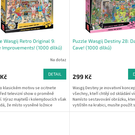
e Wasgij Retro Original 9:
Puzzle Wasgij Destiny 28: D
Improvements! (1000 dílků)
Cave! (1000 dílků)
Na dotaz
DETAIL
 Kč
299 Kč
o klasickém motivu se ocitnete
Wasgij Destiny je inovativní konce
řed televizní show o proměně
všechny, kteří chtějí od skládání ví
í. Výraz majitelů i kolemjdoucích však
Namísto sestavování obrázku, kter
dá, že místo vysněné ložnice
vytištěn na krabici, musíte použít 
l výstřední...
představivost a...