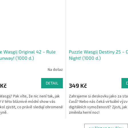
e Wasgij Original 42 – Rule
Puzzle Wasgij Destiny 25 –
unway! (1000 d.)
Night! (1000 d.)
Na dotaz
DETAIL
 Kč
349 Kč
asgij? Pak víte, že nic není tak, jak
Zahrajeme si deskovku jako za sta
! V této bláznivé módní show vás
časů? Nebo nás čeká virtuální výzv
kol zjistit, co právě sledují ohromené
digitálních vymožeností? Zjisti, jak
yně.
změnila herní noc!