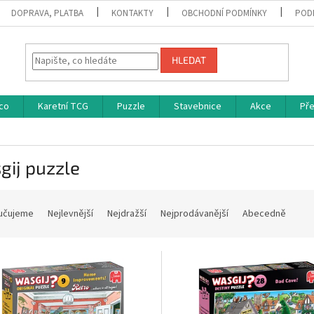
DOPRAVA, PLATBA
KONTAKTY
OBCHODNÍ PODMÍNKY
POD
HLEDAT
co
Karetní TCG
Puzzle
Stavebnice
Akce
Př
gij puzzle
učujeme
Nejlevnější
Nejdražší
Nejprodávanější
Abecedně