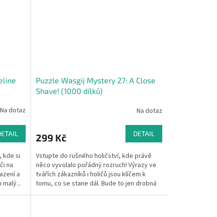
eline
Puzzle Wasgij Mystery 27: A Close
Shave! (1000 dílků)
Na dotaz
Na dotaz
DETAIL
DETAIL
299 Kč
, kde si
Vstupte do rušného holičství, kde právě
či na
něco vyvolalo pořádný rozruch! Výrazy ve
azení a
tvářích zákazníků i holičů jsou klíčem k
malý...
tomu, co se stane dál. Bude to jen drobná
nehoda s...