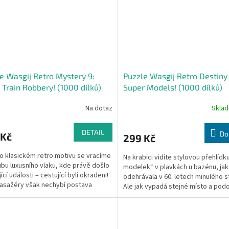
e Wasgij Retro Mystery 9:
Puzzle Wasgij Retro Destiny 
 Train Robbery! (1000 dílků)
Super Models! (1000 dílků)
Na dotaz
Skla
DETAIL
Do
 Kč
299 Kč
o klasickém retro motivu se vracíme
Na krabici vidíte stylovou přehlídk
ubu luxusního vlaku, kde právě došlo
modelek“ v plavkách u bazénu, jak
ící události – cestující byli okradeni!
odehrávala v 60. letech minulého st
asažéry však nechybí postava
Ale jak vypadá stejné místo a pod
ě...
událost dnes? Co...