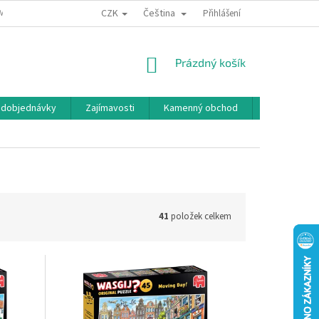
CZK
Čeština
MÍNKY OCHRANY OSOBNÍCH ÚDAJŮ
BONUSOVÝ PROGRAM
Přihlášení
NÁKUPNÍ
Prázdný košík
KOŠÍK
edobjednávky
Zajímavosti
Kamenný obchod
Značky
41
položek celkem