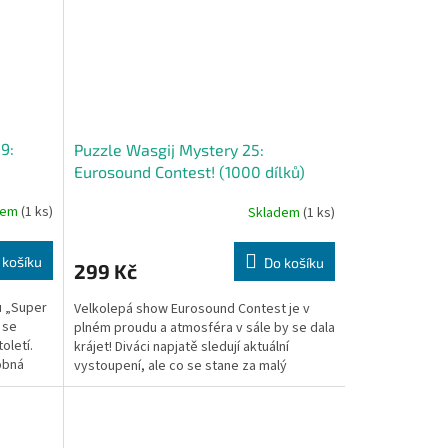
9:
Puzzle Wasgij Mystery 25:
Eurosound Contest! (1000 dílků)
dem
(1 ks)
Skladem
(1 ks)
 košíku
Do košíku
299 Kč
u „Super
Velkolepá show Eurosound Contest je v
 se
plném proudu a atmosféra v sále by se dala
oletí.
krájet! Diváci napjatě sledují aktuální
obná
vystoupení, ale co se stane za malý
okamžik? Ztratí...