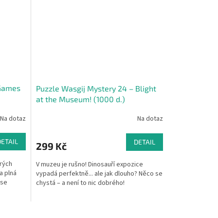
 Games
Puzzle Wasgij Mystery 24 – Blight
at the Museum! (1000 d.)
Na dotaz
Na dotaz
DETAIL
DETAIL
299 Kč
rých
V muzeu je rušno! Dinosauří expozice
a plná
vypadá perfektně... ale jak dlouho? Něco se
 se
chystá – a není to nic dobrého!