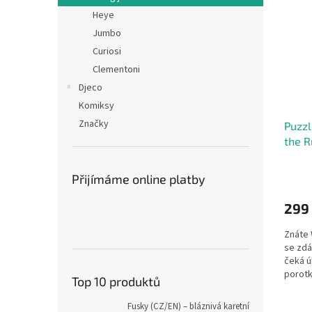
Heye
Jumbo
Curiosi
Clementoni
Djeco
Komiksy
Značky
Puzzl
the R
Přijímáme online platby
299
Znáte W
se zdá
čeká ú
porotk
Top 10 produktů
Fusky (CZ/EN) – bláznivá karetní