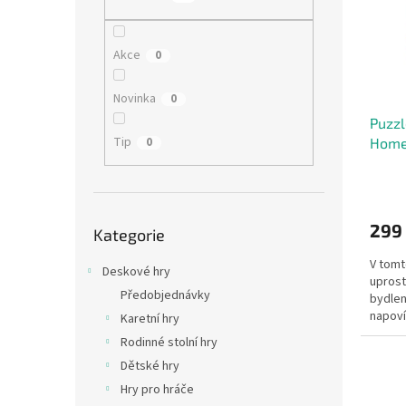
s
o
n
p
d
e
r
u
l
Akce
0
o
k
d
t
Novinka
0
u
ů
Puzzl
k
Tip
0
Home 
t
ů
Přeskočit
299
Kategorie
kategorie
V tomt
Deskové hry
uprost
Předobjednávky
bydlen
napoví
Karetní hry
vytvoři
Rodinné stolní hry
Dětské hry
Hry pro hráče