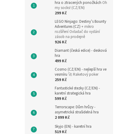
hra o ztracených ponožkách
Oh
my socks! (CZ/EN)
299 Kč
LEGO Ninjago: Destiny’s Bounty
Adventures (CZ)
+ mikro
rozšíření Ovladač do vydání
zásob na prodejně
926 Kč
Diamant (česká edice) - desková
hra
499 Kč
Cosmo (CZ/EN) - nejlepší hra ve
vesmíru
🚀 Raketový poker
259 Kč
Fantastické stezky (CZ/EN) -
karetní strategická hra
599 Kč
Terrorscape: Dům hrůzy -
asymetrická strašidelná hra
2 099 Kč
Skyjo (EN) - karetní hra
519 Kč