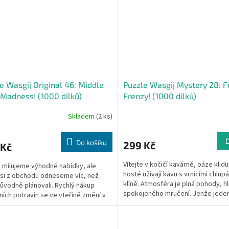
e Wasgij Original 46: Middle
Puzzle Wasgij Mystery 28: F
 Madness! (1000 dílků)
Frenzy! (1000 dílků)
Skladem
(2 ks)
Do košíku
299 Kč
 Kč
Vítejte v kočičí kavárně, oáze klidu
i milujeme výhodné nabídky, ale
hosté užívají kávu s vrnícími chlupá
si z obchodu odneseme víc, než
klíně. Atmosféra je plná pohody, hl
ůvodně plánovali. Rychlý nákup
spokojeného mručení. Jenže jeden 
ních potravin se ve vteřině změní v
 chaos, jakmile...