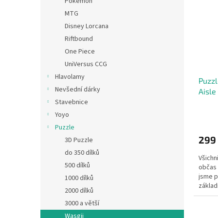
Pokémon
MTG
Disney Lorcana
Riftbound
One Piece
UniVersus CCG
Hlavolamy
Puzzl
Nevšední dárky
Aisle
Stavebnice
Yoyo
Puzzle
299
3D Puzzle
do 350 dílků
Všichn
500 dílků
občas 
jsme p
1000 dílků
základ
2000 dílků
totální
3000 a větší
Wasgij