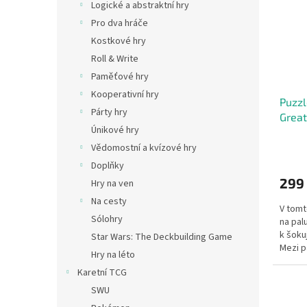
Logické a abstraktní hry
Pro dva hráče
Kostkové hry
Roll & Write
Paměťové hry
Kooperativní hry
Puzzl
Párty hry
Great
Únikové hry
Vědomostní a kvízové hry
Doplňky
299
Hry na ven
Na cesty
V tomt
Sólohry
na pal
k šokuj
Star Wars: The Deckbuilding Game
Mezi p
Hry na léto
nápadn
Karetní TCG
SWU