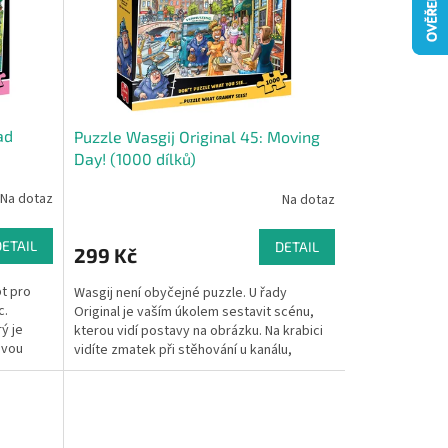
ad
Puzzle Wasgij Original 45: Moving
Day! (1000 dílků)
Na dotaz
Na dotaz
DETAIL
DETAIL
299 Kč
pt pro
Wasgij není obyčejné puzzle. U řady
c.
Original je vaším úkolem sestavit scénu,
ý je
kterou vidí postavy na obrázku. Na krabici
svou
vidíte zmatek při stěhování u kanálu,
babičku v šoku a...