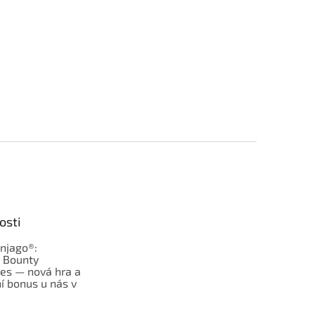
osti
njago®:
s Bounty
es — nová hra a
í bonus u nás v