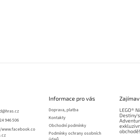
Informace pro vás
Zajímav
Doprava, platba
LEGO® Ni
d
@
hras.cz
Destiny'
Kontakty
24 946 506
Adventur
Obchodní podmínky
exkluzivn
//www.facebook.co
obchodě!
Podmínky ochrany osobních
.cz
údajů