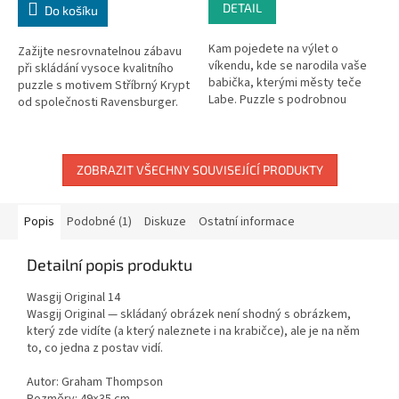
DETAIL
Do košíku
Kam pojedete na výlet o
Zažijte nesrovnatelnou zábavu
víkendu, kde se narodila vaše
při skládání vysoce kvalitního
babička, kterými městy teče
puzzle s motivem Stříbrný Krypt
Labe. Puzzle s podrobnou
od společnosti Ravensburger.
mapou ČR vás může inspirovat
Jedinečné dílky puzzle do sebe
jak k příjemným zážitkům, tak
perfektně zapadají....
k...
ZOBRAZIT VŠECHNY SOUVISEJÍCÍ PRODUKTY
Popis
Podobné (1)
Diskuze
Ostatní informace
Detailní popis produktu
Wasgij Original 14
Wasgij Original — skládaný obrázek není shodný s obrázkem,
který zde vidíte (a který naleznete i na krabičce), ale je na něm
to, co jedna z postav vidí.
Autor: Graham Thompson
Rozměry: 49 × 35 cm