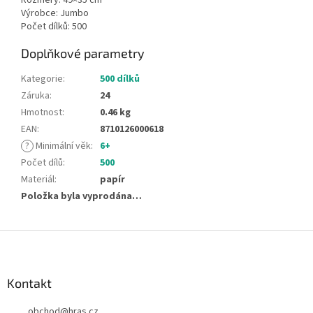
Výrobce: Jumbo
Počet dílků: 500
Doplňkové parametry
Kategorie
:
500 dílků
Záruka
:
24
Hmotnost
:
0.46 kg
EAN
:
8710126000618
?
Minimální věk
:
6+
Počet dílů
:
500
Materiál
:
papír
Položka byla vyprodána…
Z
á
p
a
Kontakt
t
obchod
@
hras.cz