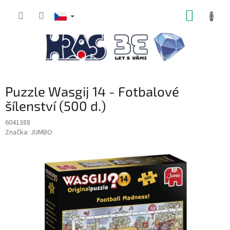
Přejít
NÁKUP
na
obsah
KOŠÍK
Puzzle Wasgij 14 - Fotbalové
šílenství (500 d.)
6041388
Značka:
JUMBO