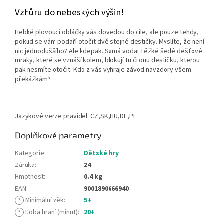
Vzhůru do nebeských výšin!
Hebké plovoucí obláčky vás dovedou do cíle, ale pouze tehdy,
pokud se vám podaří otočit dvě stejné destičky. Myslíte, že není
nic jednoduššího? Ale kdepak. Samá voda! Těžké šedé dešťové
mraky, které se vznáší kolem, blokují tu či onu destičku, kterou
pak nesmíte otočit. Kdo z vás vyhraje závod navzdory všem
překážkám?
Jazykové verze pravidel: CZ,SK,HU,DE,PL
Doplňkové parametry
Kategorie
:
Dětské hry
Záruka
:
24
Hmotnost
:
0.4 kg
EAN
:
9001890666940
?
Minimální věk
:
5+
?
Doba hraní (minut)
:
20+