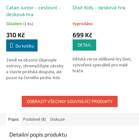
Catan Junior - cestovní -
Dixit Kids - desková hra
desková hra
Skladem
(1 ks)
Vyprodáno
310 Kč
699 Kč
DETAIL
Do košíku
Dětská verze oblíbené hry Dixit,
Země na obzoru! Objevujte
vytvořená speciálně pro malé
ostrovy, shromažďujte zásoby
hráče.
a stavte pirátská doupata, ale
pozor na černého piráta. Kdo
z vás se stane nejmocnějším
pirátem?
ZOBRAZIT VŠECHNY SOUVISEJÍCÍ PRODUKTY
Popis
Podobné (8)
Diskuze
Detailní popis produktu