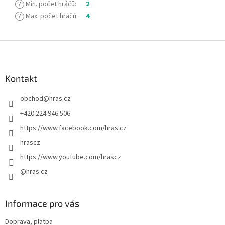
?
Min. počet hráčů
:
2
?
Max. počet hráčů
:
4
Z
á
p
a
Kontakt
t
obchod
@
hras.cz
í
+420 224 946 506
https://www.facebook.com/hras.cz
hrascz
https://www.youtube.com/hrascz
@hras.cz
Informace pro vás
Doprava, platba