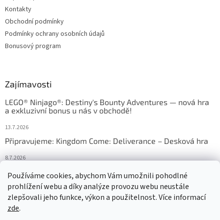
Kontakty
Obchodní podmínky
Podmínky ochrany osobních údajů
Bonusový program
Zajímavosti
LEGO® Ninjago®: Destiny's Bounty Adventures — nová hra
a exkluzivní bonus u nás v obchodě!
13.7.2026
Připravujeme: Kingdom Come: Deliverance – Desková hra
8.7.2026
Nejlepší deskové hry: výběr, který frčí v celém Česku
Používáme cookies, abychom Vám umožnili pohodlné
prohlížení webu a díky analýze provozu webu neustále
18.6.2026
zlepšovali jeho funkce, výkon a použitelnost. Více informací
zde
.