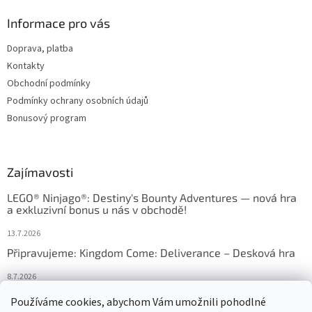
Informace pro vás
Doprava, platba
Kontakty
Obchodní podmínky
Podmínky ochrany osobních údajů
Bonusový program
Zajímavosti
LEGO® Ninjago®: Destiny's Bounty Adventures — nová hra
a exkluzivní bonus u nás v obchodě!
13.7.2026
Připravujeme: Kingdom Come: Deliverance – Desková hra
8.7.2026
Nejlepší deskové hry: výběr, který frčí v celém Česku
Používáme cookies, abychom Vám umožnili pohodlné