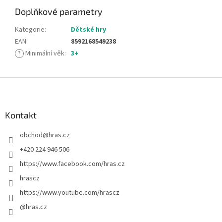
Doplňkové parametry
Kategorie
:
Dětské hry
EAN
:
8592168549238
?
Minimální věk
:
3+
Z
á
p
a
Kontakt
t
obchod
@
hras.cz
í
+420 224 946 506
https://www.facebook.com/hras.cz
hrascz
https://www.youtube.com/hrascz
@hras.cz