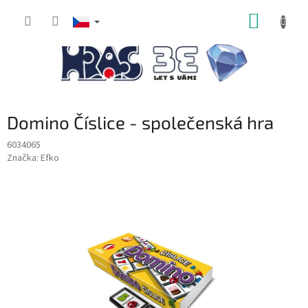
Přejít
NÁKUP
na
obsah
KOŠÍK
Domino Číslice - společenská hra
6034065
Značka:
Efko