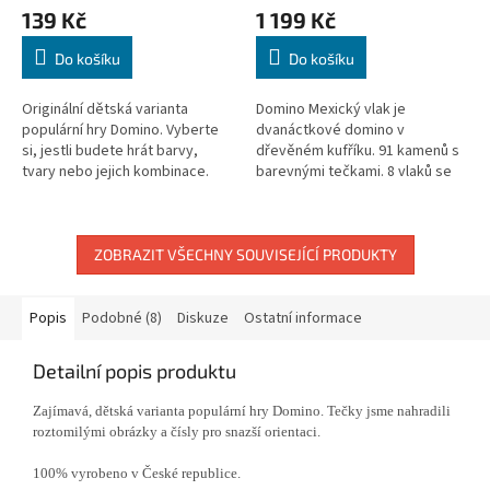
139 Kč
1 199 Kč
Do košíku
Do košíku
Originální dětská varianta
Domino Mexický vlak je
populární hry Domino. Vyberte
dvanáctkové domino v
si, jestli budete hrát barvy,
dřevěném kufříku. 91 kamenů s
tvary nebo jejich kombinace.
barevnými tečkami. 8 vlaků se
Dítě se přitom naučí základní
stanicemi. Rozměry kamene: 52
barvy a tvary, resp. si je...
x 26 mm. Hru Mexický vlak
(Mexican Train)...
ZOBRAZIT VŠECHNY SOUVISEJÍCÍ PRODUKTY
Popis
Podobné (8)
Diskuze
Ostatní informace
Detailní popis produktu
Zajímavá, dětská varianta populární hry Domino. Tečky jsme nahradili
roztomilými obrázky a čísly pro snazší orientaci.
100% vyrobeno v České republice.