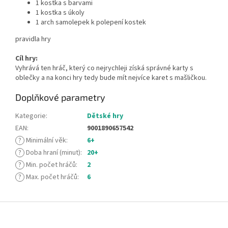
1 kostka s barvami
1 kostka s úkoly
1 arch samolepek k polepení kostek
pravidla hry
Cíl hry:
Vyhrává ten hráč, který co nejrychleji získá správné karty s
oblečky a na konci hry tedy bude mít nejvíce karet s mašličkou.
Doplňkové parametry
Kategorie
:
Dětské hry
EAN
:
9001890657542
?
Minimální věk
:
6+
?
Doba hraní (minut)
:
20+
?
Min. počet hráčů
:
2
?
Max. počet hráčů
:
6
Z
á