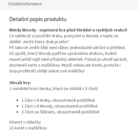
Ostatní informace
Detailní popis produktu
Windy Woody - napínavá hra plná hledání a rychlých reakcí!
Co takhle jít si pouštět draka, pomyslel si Woody a teple se
oblékl. Jenže který drak je jeho?
Při takové změti šňůr není vůbec jednoduché udržet si přehled.
Až zjistíš, který Woody patří ke správnému drakovi, budeš
muset ještě najít také příslušný obleček. Pokud jsi uhodl správě,
dostaneš kartu s mašličkou. Musíš sebou ale hodit, protože i
tvoji protihráči chtějí získat své mašličky!
Obsah hry:
1 variabilní hrací deska, která se skládá z 5 částí:
1 část s 6 draky, oboustranně potištěná
1 část s 6 Woody, oboustranně potištěná
3 části se šňůrami, oboustranně potištěné
6 karet s oblečky
21 karet s mašličkou