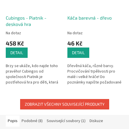
Cubingos - Piatnik -
Káča barevná - dřevo
desková hra
Na dotaz
Na dotaz
458 Kč
46 Kč
DETAIL
DETAIL
Brzy se ukáže, kdo najde toho
Dřevěná káča, různé barvy.
pravého! Cubingos od
Procvičování trpělivosti pro
společnosti Piatnik je
malé i velké hráče! Do
postřehová hra pro děti, která
poznámky napište požadované
je postavena na využití kostek s
barvy káči, pokusíme se vám
tvářemi Cubingů. Nejsou tito...
vyhovět. Rozměry: výška cca 6
cm;...
ZOBRAZIT VŠECHNY SOUVISEJÍCÍ PRODUKTY
Popis
Podobné (8)
Související soubory (1)
Diskuze