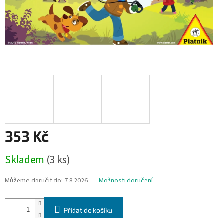
353 Kč
Měrná
Skladem
(3 ks)
cena:
Můžeme doručit do:
7.8.2026
Možnosti doručení
Přidat do košíku