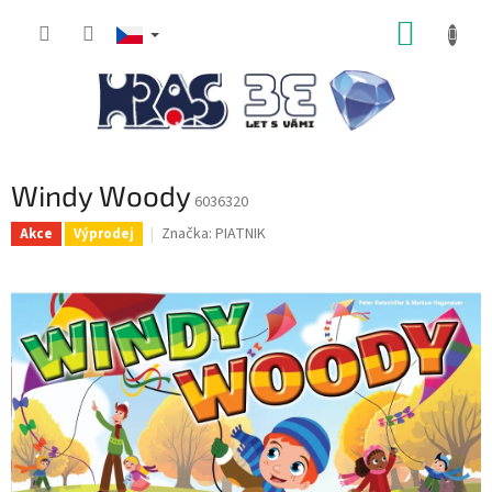
Přejít
NÁKUP
na
obsah
KOŠÍK
Windy Woody
6036320
Značka:
PIATNIK
Akce
Výprodej