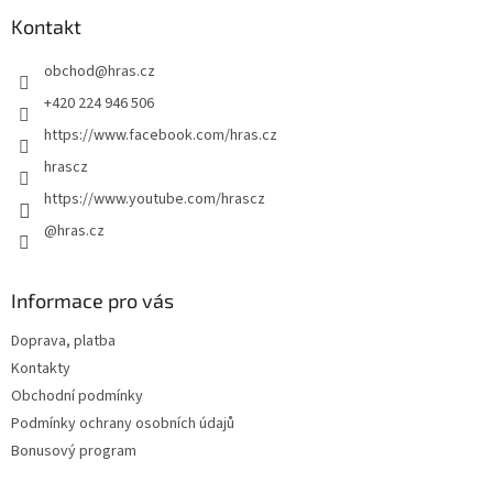
p
a
Kontakt
t
obchod
@
hras.cz
í
+420 224 946 506
https://www.facebook.com/hras.cz
hrascz
https://www.youtube.com/hrascz
@hras.cz
Informace pro vás
Doprava, platba
Kontakty
Obchodní podmínky
Podmínky ochrany osobních údajů
Bonusový program