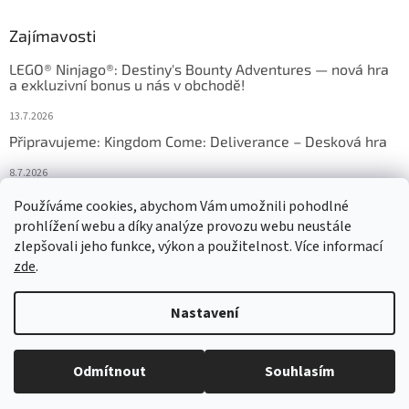
Zajímavosti
LEGO® Ninjago®: Destiny's Bounty Adventures — nová hra
a exkluzivní bonus u nás v obchodě!
13.7.2026
Připravujeme: Kingdom Come: Deliverance – Desková hra
8.7.2026
Nejlepší deskové hry: výběr, který frčí v celém Česku
Používáme cookies, abychom Vám umožnili pohodlné
prohlížení webu a díky analýze provozu webu neustále
18.6.2026
zlepšovali jeho funkce, výkon a použitelnost. Více informací
zde
.
Vytvořil Shoptet
Nastavení
Copyright 2026
HRAS
. Všechna práva vyhrazena.
Upravit nastavení
Odmítnout
Souhlasím
cookies