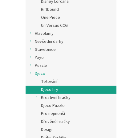
Disney Lorcana
Riftbound
One Piece
UniVersus CCG
Hlavolamy
Nevšední dárky
Stavebnice
Yoyo
Puzzle
Djeco
Tetování
Djeco hry
Kreativní hračky
Djeco Puzzle
Pro nejmenší
Dřevěné hračky
Design
Dráhy Zig&Go