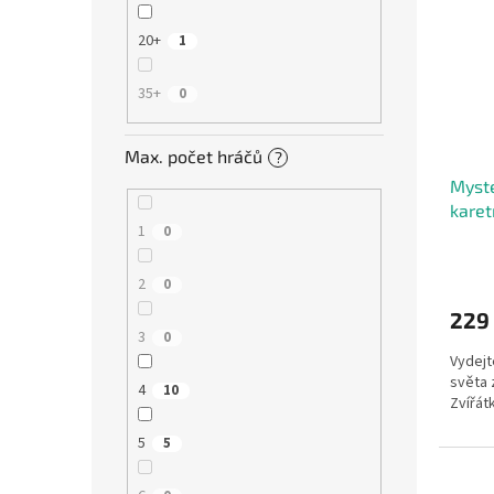
20+
1
35+
0
Max. počet hráčů
?
Myste
karet
1
0
2
0
229
3
0
Vydejt
světa 
4
10
Zvířát
5
5