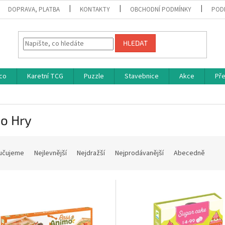
DOPRAVA, PLATBA
KONTAKTY
OBCHODNÍ PODMÍNKY
POD
HLEDAT
co
Karetní TCG
Puzzle
Stavebnice
Akce
Př
co Hry
učujeme
Nejlevnější
Nejdražší
Nejprodávanější
Abecedně