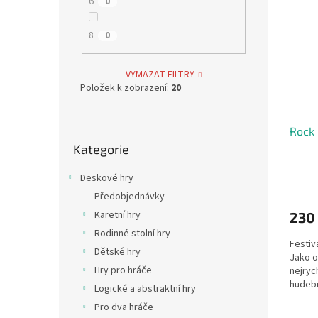
6
0
8
0
VYMAZAT FILTRY
Položek k zobrazení:
20
Rock 
Přeskočit
Kategorie
kategorie
Deskové hry
Předobjednávky
Karetní hry
230
Rodinné stolní hry
Festiv
Dětské hry
Jako o
Hry pro hráče
nejryc
hudebn
Logické a abstraktní hry
kapely
Pro dva hráče