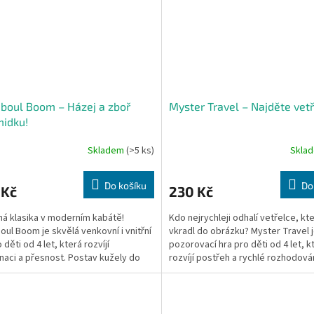
boul Boom – Házej a zboř
Myster Travel – Najděte vetř
idku!
Skladem
(>5 ks)
Skla
Do košíku
Do
 Kč
230 Kč
á klasika v moderním kabátě!
Kdo nejrychleji odhalí vetřelce, kt
ul Boom je skvělá venkovní i vnitřní
vkradl do obrázku? Myster Travel j
 děti od 4 let, která rozvíjí
pozorovací hra pro děti od 4 let, k
naci a přesnost. Postav kužely do
rozvíjí postřeh a rychlé rozhodován
dy a pokus se je...