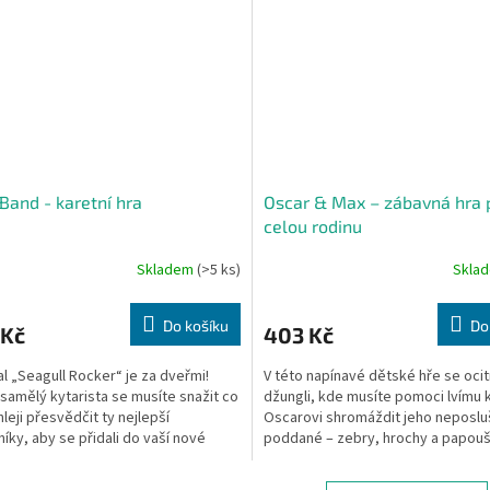
Band - karetní hra
Oscar & Max – zábavná hra 
celou rodinu
Skladem
(>5 ks)
Skla
Do košíku
Do
 Kč
403 Kč
al „Seagull Rocker“ je za dveřmi!
V této napínavé dětské hře se oci
samělý kytarista se musíte snažit co
džungli, kde musíte pomoci lvímu k
hleji přesvědčit ty nejlepší
Oscarovi shromáždit jeho neposl
íky, aby se přidali do vaší nové
poddané – zebry, hrochy a papouš
!
Vaším úkolem je sbírat co...