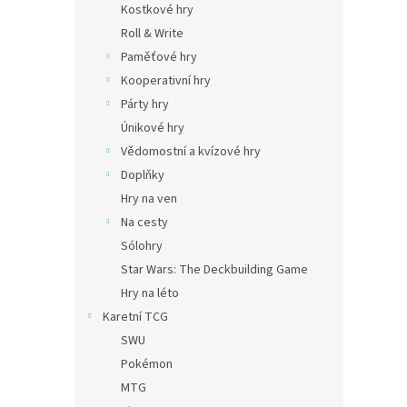
Kostkové hry
Roll & Write
Paměťové hry
Kooperativní hry
Párty hry
Únikové hry
Vědomostní a kvízové hry
Doplňky
Hry na ven
Na cesty
Sólohry
Star Wars: The Deckbuilding Game
Hry na léto
Karetní TCG
SWU
Pokémon
MTG