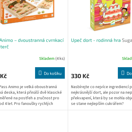
Animo – dvoustranná cvrnkací
Upeč dort - rodinná hra
Suga
 terč
Skladem
(4 ks)
Skla
Do košíku
Do
 Kč
330 Kč
Pass Animo je velká oboustranná
Nasbírejte co nejvíce ingrediencí 
á deska, která přináší dvě klasické
nejkrásnější dort, ale pozor na ne
měřené na postřeh a zručnost pro
překvapení, která by se mohla obj
od 4 let. Pro fanoušky rychlých
se stane nejlepším cukrářem?
ých soubojů je...