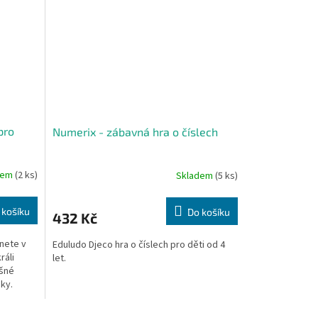
pro
Numerix - zábavná hra o číslech
dem
(2 ks)
Skladem
(5 ks)
 košíku
Do košíku
432 Kč
tnete v
Eduludo Djeco hra o číslech pro děti od 4
ráli
let.
ušné
ky.