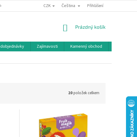
CZK
Čeština
MÍNKY OCHRANY OSOBNÍCH ÚDAJŮ
BONUSOVÝ PROGRAM
Přihlášení
NÁKUPNÍ
Prázdný košík
KOŠÍK
edobjednávky
Zajímavosti
Kamenný obchod
Značky
20
položek celkem