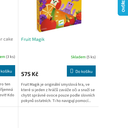
r cake
Fruit Magik
dem
(3 ks)
Skladem
(5 ks)
 košíku
Do košíku
575 Kč
pro ten
Fruit Magik je originální smyslová hra, ve
příjemná
které si jeden z hráčů zaváže oči a snaží se
evit! Kdo
chytit správné ovoce pouze podle slovních
pokynů ostatních. Ti ho navigují pomocí...