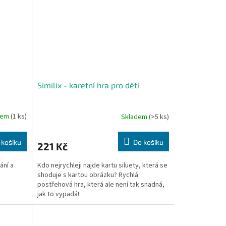
Similix - karetní hra pro děti
dem
(1 ks)
Skladem
(>5 ks)
 košíku
Do košíku
221 Kč
ání a
Kdo nejrychleji najde kartu siluety, která se
shoduje s kartou obrázku? Rychlá
postřehová hra, která ale není tak snadná,
jak to vypadá!