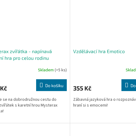
rax zvířátka - napínavá
Vzdělávací hra Emotico
ní hra pro celou rodinu
Skladem
(>5 ks)
Skla
Do košíku
Do
 Kč
355 Kč
e se na dobrodružnou cestu do
Zábavná jazyková hra o rozpoznáv
zvířátek s karetní hrou Mysterax
hraní si s emocemi!
ka!