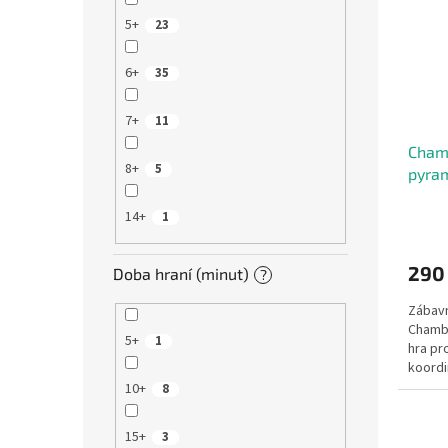
5+
23
6+
35
7+
11
Cham
8+
5
pyram
14+
1
290
Doba hraní (minut)
?
Zábavn
Chambo
5+
1
hra pro
koordi
pyrami
10+
8
15+
3