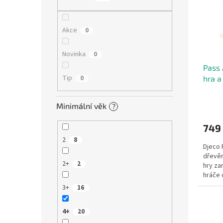
s
o
n
p
d
e
r
u
l
Akce
0
o
k
d
t
Novinka
0
u
ů
Pass 
k
Tip
0
hra a
t
ů
Minimální věk
?
749
2
8
Djeco 
dřevěn
2+
2
hry za
hráče 
rodinn
3+
16
4+
20