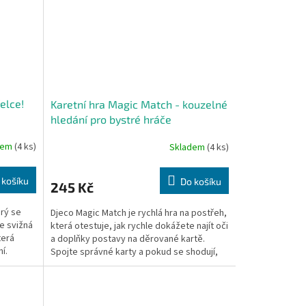
elce!
Karetní hra Magic Match - kouzelné
hledání pro bystré hráče
dem
(4 ks)
Skladem
(4 ks)
 košíku
Do košíku
245 Kč
erý se
Djeco Magic Match je rychlá hra na postřeh,
e svižná
která otestuje, jak rychle dokážete najít oči
terá
a doplňky postavy na děrované kartě.
í.
Spojte správné karty a pokud se shodují,
vítězství...